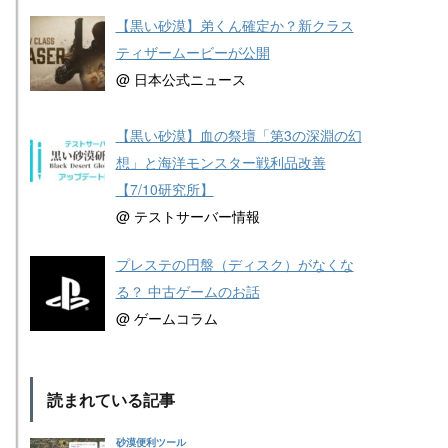
【黒い砂漠】弟くん確定か？新クラス
ティザームービーが公開
@ 日本公式ニュース
【黒い砂漠】血の祭壇「第3の深淵の幻
想」と海洋モンスター戦利品改善
【7/10研究所】
@ テストサーバー情報
プレステの円盤（ディスク）がなくな
る？ 中古ゲームのお話
@ ゲームコラム
読まれている記事