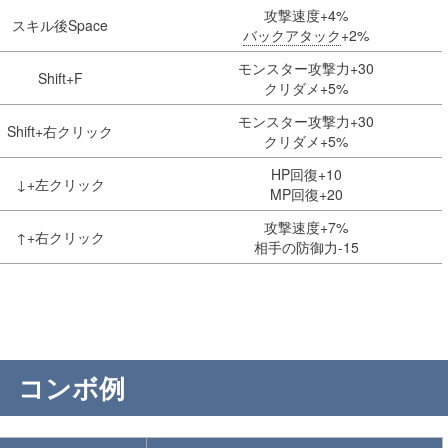
攻撃速度+4%
スキル後Space
バックアタック
+2%
モンスター攻撃力+30
Shift+F
クリダメ+5%
モンスター攻撃力+30
Shift+右クリック
クリダメ+5%
HP回復+10
↓+左クリック
MP回復+20
攻撃速度+7%
↑+右クリック
相手の防御力-15
コンボ例