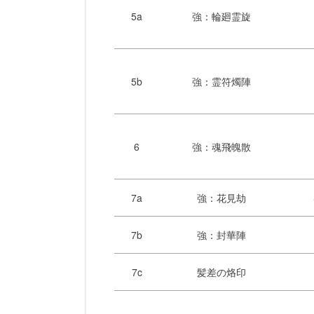
5a
強：輪廻霊旋
5b
強：霊符燭陣
6
強：魂飛魄散
7a
強：花見劫
7b
強：封華陣
7c
髪差の烙印