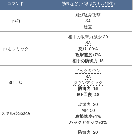
コマンド
効果など(下線は
スキル特化
)
飛び込み攻撃
↑+Q
SA
硬直
相手の攻撃力減少-20
SA
↑+右クリック
怒り100%
攻撃速度+7%
相手の防御力-15
ノックダウン
SA
Shift+Q
ダウンアタック
防御力+15
MP回復+20
攻撃力+20
MP+50
スキル後Space
攻撃速度+4%
バックアタック
+2%
防御力+20