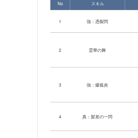
No
スキル
1
強：憑裂閃
2
霊華の舞
3
強：爆狐炎
4
真：髪差の一閃