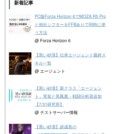
新着記事
PC版Forza Horizon 6でMOZA R5 Pro
と他社シフターをFFBありで同時に使
う方法
@ Forza Horizon 6
【黒い砂漠】伝承エージェント最終ス
キル一覧
@ エージェント
【黒い砂漠】新クラス「エージェン
ト」実装と黒鳳凰・戦闘分析器追加
【7/31研究所】
@ テストサーバー情報
【黒い砂漠】超成長の