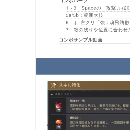
コンボパーツ
1～3：Spaceの「攻撃力+
5a/5b：範囲大技
6：↓+左クリ「強：魂飛魄散
7：敵の残りや位置に合わせ
コンボサンプル動画