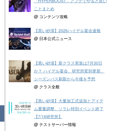
「HYPERBOOST」アプデでやると良い
ことまとめ
@ コンテンツ攻略
【黒い砂漠】2026ハイデル宴会速報
@ 日本公式ニュース
【黒い砂漠】新クラス実装は7月30日
か？ ハイデル宴会、研究所変則更新、
シーズンパス刷新から今後を予想
@ クラス全般
【黒い砂漠】大量加工式追加とアイテ
ム重量調整、ソラレ特別イベント終了
【7/16研究所】
@ テストサーバー情報