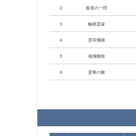
2
髪差の一閃
3
輪廻霊旋
4
霊符燭陣
5
魂飛魄散
6
霊華の舞