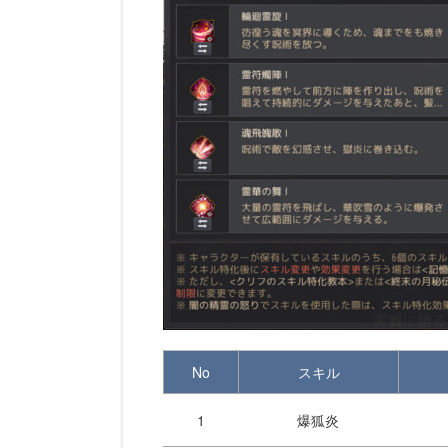
No
スキル
1
爆狐炎