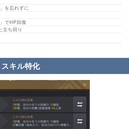
20」を忘れずに
」でHP回復
た立ち回り
スキル特化