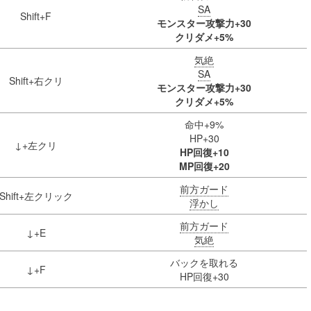
SA
Shift+F
モンスター攻撃力+30
クリダメ+5%
気絶
SA
Shift+右クリ
モンスター攻撃力+30
クリダメ+5%
命中+9%
HP+30
↓+左クリ
HP回復+10
MP回復+20
前方ガード
Shift+左クリック
浮かし
前方ガード
↓+E
気絶
バックを取れる
↓+F
HP回復+30