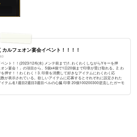
くカルフェオン宴会イベント！！！！
563
ト！！(2023/12/6(水) メンテ前まで)1. わくわくしながらYキーを押
オン宴会！」の項目から、5個x4個で1日20個まで印章が受け取れる。2. わ
を押す！！わくわく！3. 印章を消費して好きなアイテムにわくわく応
残数が表示されている。欲しいアイテムに応募するとそれぞれに設定された
テム名1週目2週目3週目ベルの心臓 印章 20個100200300逆流したガーモ
300クロン石の大...