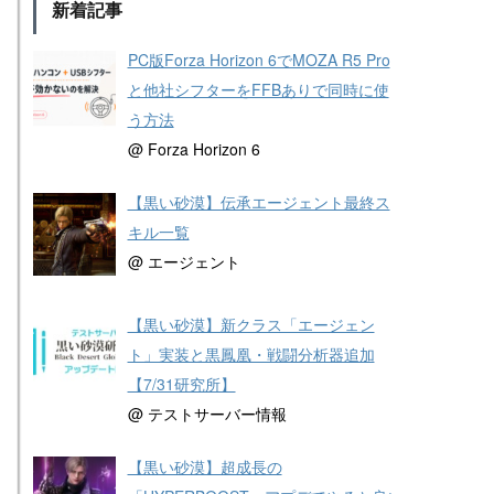
新着記事
PC版Forza Horizon 6でMOZA R5 Pro
と他社シフターをFFBありで同時に使
う方法
@ Forza Horizon 6
【黒い砂漠】伝承エージェント最終ス
キル一覧
@ エージェント
【黒い砂漠】新クラス「エージェン
ト」実装と黒鳳凰・戦闘分析器追加
【7/31研究所】
@ テストサーバー情報
【黒い砂漠】超成長の