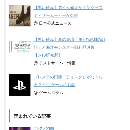
【黒い砂漠】弟くん確定か？新クラス
ティザームービーが公開
@ 日本公式ニュース
【黒い砂漠】血の祭壇「第3の深淵の幻
想」と海洋モンスター戦利品改善
【7/10研究所】
@ テストサーバー情報
プレステの円盤（ディスク）がなくな
る？ 中古ゲームのお話
@ ゲームコラム
読まれている記事