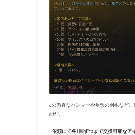
Jの愚直なハンマーや夢想の羽毛など、
能だ。
依頼にて各1回ずつまで交換可能なア