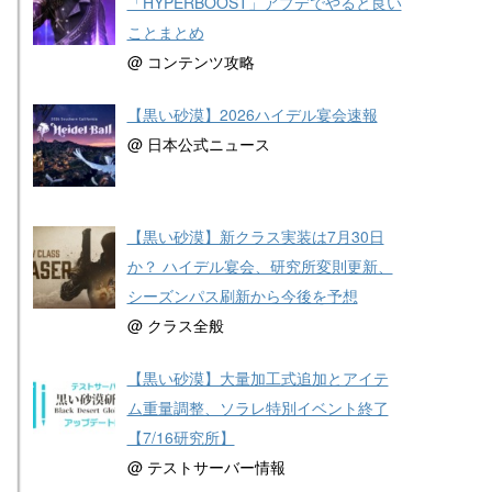
「HYPERBOOST」アプデでやると良い
ことまとめ
@ コンテンツ攻略
【黒い砂漠】2026ハイデル宴会速報
@ 日本公式ニュース
【黒い砂漠】新クラス実装は7月30日
か？ ハイデル宴会、研究所変則更新、
シーズンパス刷新から今後を予想
@ クラス全般
【黒い砂漠】大量加工式追加とアイテ
ム重量調整、ソラレ特別イベント終了
【7/16研究所】
@ テストサーバー情報