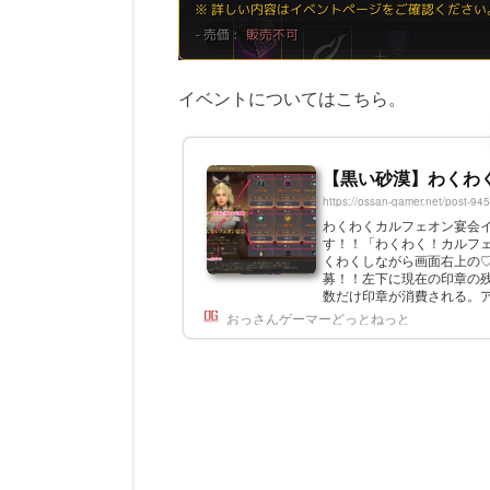
イベントについてはこちら。
【黒い砂漠】わくわ
https://ossan-gamer.net/post-94
わくわくカルフェオン宴会イベン
す！！「わくわく！カルフェ
くわくしながら画面右上の♡
募！！左下に現在の印章の
数だけ印章が消費される。アイ
スの心臓 印章 20個100200
おっさんゲーマーどっとねっと