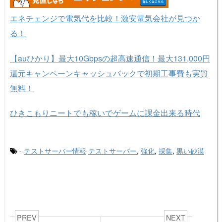
エネチェンジで電気代を比較！激安電気会社が見つか
る！
【auひかり】最大10Gbpsの超高速通信！最大131,000円
還元キャンペーンキャッシュバックで初期工事費も実質
無料！
ひきこもりニートでも稼いでゲームに課金出来る時代
-
テストサーバー情報
テストサーバー
,
強化
,
採集
,
黒い砂漠
PREV
NEXT