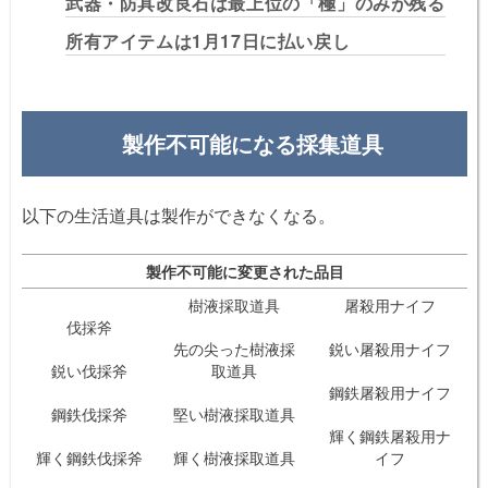
武器・防具改良石は最上位の「極」のみが残る
所有アイテムは1月17日に払い戻し
製作不可能になる採集道具
以下の生活道具は製作ができなくなる。
製作不可能に変更された品目
樹液採取道具
屠殺用ナイフ
伐採斧
先の尖った樹液採
鋭い屠殺用ナイフ
鋭い伐採斧
取道具
鋼鉄屠殺用ナイフ
鋼鉄伐採斧
堅い樹液採取道具
輝く鋼鉄屠殺用ナ
輝く鋼鉄伐採斧
輝く樹液採取道具
イフ