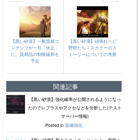
【黒い砂漠】一般貿易コ
【黒い砂漠】頑張れヘビ
ンテンツが一旦「休止」
野郎たち！スカラーのス
に。貿易品の制限緩和を
トーリーについての考察
予定
関連記事
【黒い砂漠】強化確率が公開されるようになっ
たのでレブラスやアクセなどを分析した(テスト
サーバー情報)
Posted in
装備強化