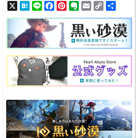
X
H
Li
F
Pi
E
E
C
共
at
n
a
nt
v
m
o
有
e
e
c
er
er
ail
p
n
e
e
n
y
a
b
st
ot
Li
o
e
n
o
k
k