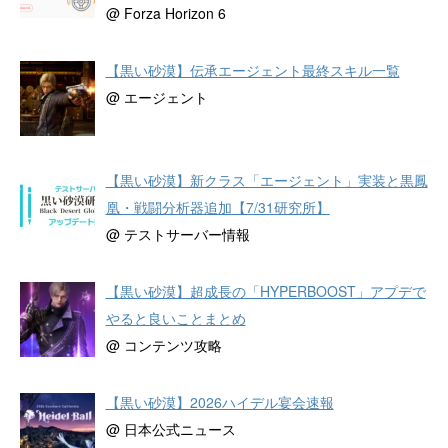
@ Forza Horizon 6
【黒い砂漠】伝承エージェント最終スキル一覧
@ エージェント
【黒い砂漠】新クラス「エージェント」実装と黒鳳
凰・戦闘分析器追加【7/31研究所】
@ テストサーバー情報
【黒い砂漠】超成長の「HYPERBOOST」アプデで
やると良いことまとめ
@ コンテンツ攻略
【黒い砂漠】2026ハイデル宴会速報
@ 日本公式ニュース