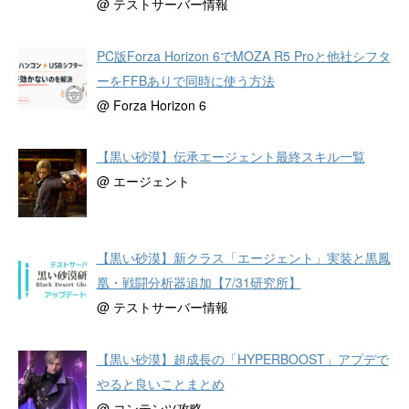
@ テストサーバー情報
PC版Forza Horizon 6でMOZA R5 Proと他社シフタ
ーをFFBありで同時に使う方法
@ Forza Horizon 6
【黒い砂漠】伝承エージェント最終スキル一覧
@ エージェント
【黒い砂漠】新クラス「エージェント」実装と黒鳳
凰・戦闘分析器追加【7/31研究所】
@ テストサーバー情報
【黒い砂漠】超成長の「HYPERBOOST」アプデで
やると良いことまとめ
@ コンテンツ攻略