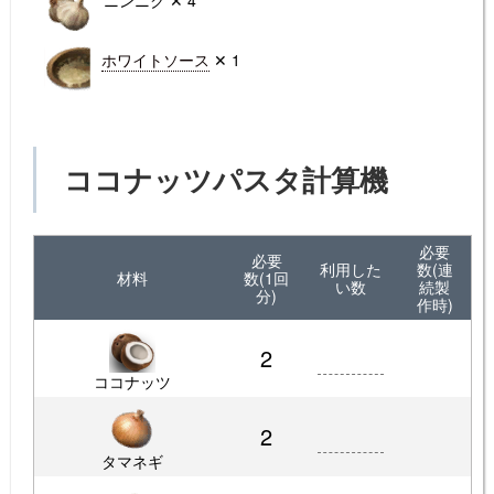
ニンニク ✕ 4
ホワイトソース
✕ 1
ココナッツパスタ計算機
必要
必要
利用した
数(連
材料
数(1回
い数
続製
分)
作時)
2
ココナッツ
2
タマネギ