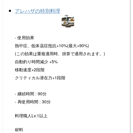
o
k
k
アレハザの特別料理
- 使用効果
熱中症、低体温症抵抗+10%(最大+90%)
(この効果は重複適用時、掛算で適用されます。)
自動釣り時間減少 +5%
移動速度+2段階
クリティカル潜在力+1段階
- 継続時間 : 90分
- 再使用時間 : 30分
料理職人Lv.1以上
材料