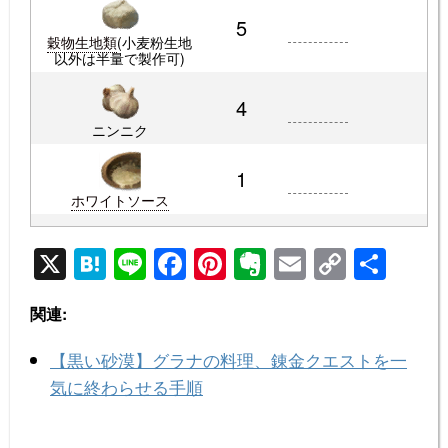
5
穀物生地類
(小麦粉生地
以外は半量で製作可)
4
ニンニク
1
ホワイトソース
X
H
Li
F
Pi
E
E
C
共
at
n
a
nt
v
m
o
有
関連:
e
e
c
er
er
ail
p
n
e
e
n
y
【黒い砂漠】グラナの料理、錬金クエストを一
a
b
st
ot
Li
気に終わらせる手順
o
e
n