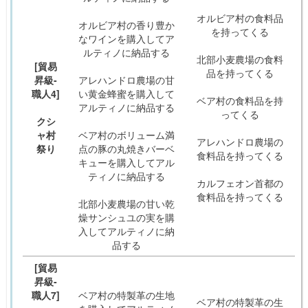
オルビア村の食料品
オルビア村の香り豊か
を持ってくる
なワインを購入してア
ルティノに納品する
北部小麦農場の食料
[貿易
品を持ってくる
昇級-
アレハンドロ農場の甘
職人4]
い黄金蜂蜜を購入して
ベア村の食料品を持
アルティノに納品する
ってくる
クシ
ャ村
ベア村のボリューム満
アレハンドロ農場の
祭り
点の豚の丸焼きバーベ
食料品を持ってくる
キューを購入してアル
ティノに納品する
カルフェオン首都の
食料品を持ってくる
北部小麦農場の甘い乾
燥サンシュユの実を購
入してアルティノに納
品する
[貿易
昇級-
職人7]
ベア村の特製革の生地
ベア村の特製革の生