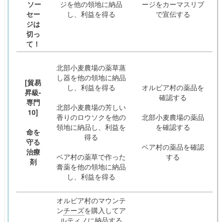
ソー
ジを他の領地に納品
ージをカーマスリブ
セー
し、利益を得る
で宣伝する
ジは
切っ
て！
北部小麦農場の薬草蒸
し器を他の領地に納品
[貿易
し、利益を得る
オルビア村の薬品を
昇級-
確認する
専門
北部小麦農場の芳しい
10]
香りのロウソクを他の
北部小麦農場の薬品
領地に納品し、利益を
を確認する
命を
得る
守る
ベア村の薬品を確認
治療
ベア村の薬草で作った
する
剤
膏薬を他の領地に納品
し、利益を得る
オルビア村のマウンテ
ン
チーズ
を購入してア
ルティノに納品する