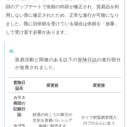
回のアップデートで依頼の内容が修正され、貿易品を利
用しない形に修正されたため、正常な進行が可能になり
ました。既に旧依頼を受けている場合は依頼を「放棄」
して受け直す必要があります。
貿易活動と関連のある以下の
冒険日誌
の進行部分
が改善されました。
冒険日
変更前
変更後
誌
名
カラス
商団の
記録日
誌
砂漠の向こうの東方の
タリフ村貿易管理人
文化を首都バレンシア
のブロルムに会う
カプラ
地域に販売する