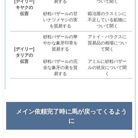
[デイリー]
易する
ついて聞く
キヤクの
伝言
砂粒バザールの甘
鍛冶屋のラスミンに
いナツメヤシの実
不足している鉱物に
を貿易する
ついて聞く
砂粒バザールの華
アトイ・バラクスに
やかな象牙印章を
貿易品の相場につい
[デイリー]
貿易する
て聞く
タリアの
伝言
砂粒バザールの完
アミルに砂粒バザー
全な象牙の束を貿
ルの状況について聞
易する
く
メイン依頼完了時に馬が戻ってくるよう
に