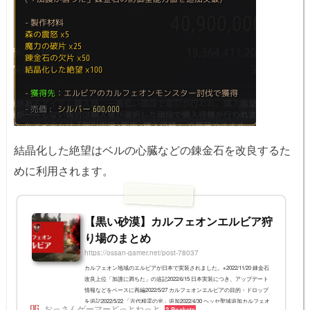
結晶化した絶望はベルの心臓などの錬金石を改良するた
めに利用されます。
【黒い砂漠】カルフェオンエルビア狩
り場のまとめ
https://ossan-gamer.net/post-78037
カルフェオン地域のエルビアが日本で実装されました。※2022/11/20 錬金石
改良上位「加護に満ちた」の追記2022/6/15 日本実装につき、アップデート
情報などをベースに再編2022/5/27 カルフェオンエルビアの目的・ドロップ
を追記2022/5/22 「古代精霊の光」追加2022/4/30 ヘッセ聖域追加カルフェオ
おっさんゲーマーどっとねっと
2 Pockets