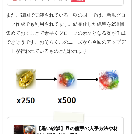
ンエルビアの特徴絶望の狭間カルフェオンエルビアの対象狩り場には「絶望
の狭間」というオブジェクトが登場します。「絶望の狭間」の隣でモンスタ
ーを退治し続けると、「エルビアの歪曲(わいきょく)現象」が低確率で発生
また、韓国で実装されている「朝の国」では、新規グロ
します。エルビアの...
ーブ作成でも利用されてます。結晶化した絶望を250個
集めておくことで素早くグローブの素材となる炎が作成
できそうです。おそらくこのニーズから今回のアップデ
ートが行われているものと思われます。
【黒い砂漠】旦の籠手の入手方法や材