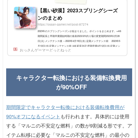
【黒い砂漠】2023スプリングシーズ
ンのまとめ
https://ossan-gamer.net/post-87274
2023年のスプリングシーズンが始まりました。ポイントをまとめます。※4/6
期間延長と早期卒業開始時期の発表2023/3/9 釣り場の変更期間2023年2月28
日(火) メンテナンス後 ～2023年4月19日(水) 定期メンテナンス前 2023年5
月10日(水)定期メンテナンス前 (4/6 延長決定)早期卒業4月12日(水)定期メン
おっさんゲーマーどっとねっと
テナンス～ざっくりまとめ戦闘、成長関連 キャラ上限30スロットは変わら
ず シーズンパスでもらえるアイテムで「武器交換券3種セット」に交換可能
「時間が染み込んだブラックストーン」をアイテム獲得増加スクロールに交
換できるように生...
キャラクター転換における装備転換費用
が90%OFF
期間限定でキャラクター転換における装備転換費用が
90%オフになるイベント
も行われます。具体的には使用
する「マルニの不安定な燃料」の数が9割減る形です。ア
イテム転移に必要な「マルニの不安定な燃料」の最小の