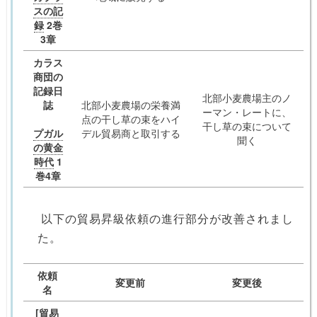
スの記
録
2巻
3章
カラス
商団の
記録日
北部小麦農場主のノ
誌
北部小麦農場の栄養満
ーマン・レートに、
点の干し草の束をハイ
干し草の束について
プガル
デル貿易商と取引する
聞く
の黄金
時代
1
巻4章
以下の貿易昇級依頼の進行部分が改善されまし
た。
依頼
変更前
変更後
名
[貿易