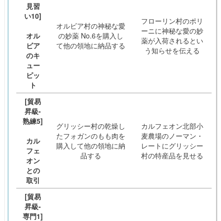
見習
い10]
フローリン村のポリ
オルビア村の神秘な愛
ーニに神秘な愛の妙
オル
の妙薬 No.6を購入し
薬が入荷されるとい
ビア
て他の領地に納品する
う知らせを伝える
のキ
ュー
ピッ
ト
[貿易
昇級-
熟練5]
グリッシー村の乾燥し
カルフェオン北部小
たフォガンのもも肉を
麦農場のノーマン・
カル
購入して他の領地に納
レートにグリッシー
フェ
品する
村の特産品を見せる
オン
との
取引
[貿易
昇級-
専門1]