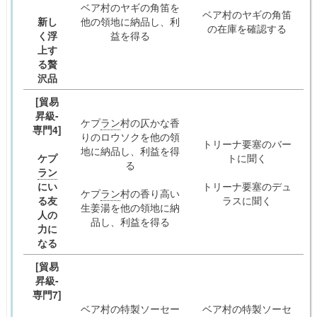
ベア村のヤギの角笛を
ベア村のヤギの角笛
新し
他の領地に納品し、利
の在庫を確認する
く浮
益を得る
上す
る贅
沢品
[貿易
昇級-
ケプ
ラン
村の仄かな香
専門4]
りのロウソクを他の領
トリーナ要塞のバー
地に納品し、利益を得
ケプ
トに聞く
る
ラン
にい
トリーナ要塞のデュ
ケプ
ラン
村の香り高い
る友
ラスに聞く
生姜湯を他の領地に納
人の
品し、利益を得る
力に
なる
[貿易
昇級-
専門7]
ベア村の特製ソーセー
ベア村の特製ソーセ