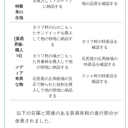
を購入してアルティノ
地の品質を確認する
特製
に納品する
革の
生地
タリフ村の心のこもっ
たサンドイッチを購入
[貿易
して他の領地に納品す
タリフ村の特産品を
昇級-
る
確認する
職人
10]
タリフ村の魂がこもっ
石尻尾の丘馬牧場の
た肖像画を購入して他
特産品を確認する
メデ
の領地に納品する
ィア
クシャ村の特産品を
奇異
石尻尾の丘馬牧場の宝
確認する
な物
石で飾られた短剣を購
入して他の領地に納品
する
以下の荘園と関連のある貿易依頼の進行部分が
改善されました。