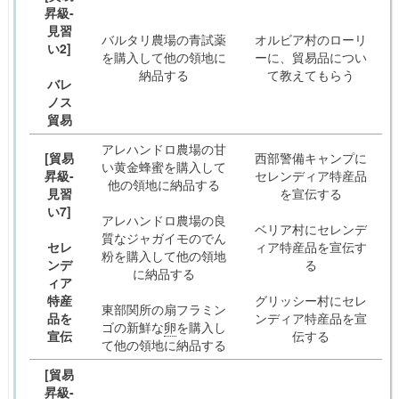
昇級-
見習
バルタリ農場の青試薬
オルビア村のローリ
い2]
を購入して他の領地に
ーに、貿易品につい
納品する
て教えてもらう
バレ
ノス
貿易
アレハンドロ農場の甘
[貿易
西部警備キャンプに
い黄金蜂蜜を購入して
昇級-
セレンディア特産品
他の領地に納品する
見習
を宣伝する
い7]
アレハンドロ農場の良
ベリア村にセレンデ
質なジャガイモのでん
セレ
ィア特産品を宣伝す
粉を購入して他の領地
ンデ
る
に納品する
ィア
特産
グリッシー村にセレ
東部関所の扇フラミン
品を
ンディア特産品を宣
ゴの新鮮な
卵
を購入し
宣伝
伝する
て他の領地に納品する
[貿易
昇級-