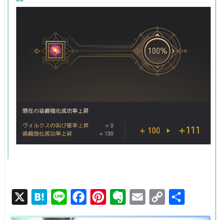
X
H
Li
F
Pi
E
E
C
共
at
n
a
nt
v
m
o
有