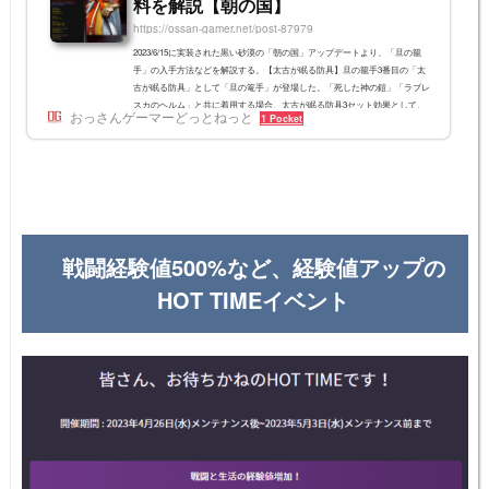
料を解説【朝の国】
https://ossan-gamer.net/post-87979
2023/6/15に実装された黒い砂漠の「朝の国」アップデートより、「旦の籠
手」の入手方法などを解説する。【太古が眠る防具】旦の籠手3番目の「太
古が眠る防具」として「旦の篭手」が登場した。「死した神の鎧」「ラブレ
スカのヘルム」と共に着用する場合、太古が眠る防具3セット効果として、
おっさんゲーマーどっとねっと
1 Pocket
「最大HP+300」が適用される。旦の篭手には2種類ある (2024/6/19 修正)旦
の篭手の特徴は、ベグのグローブとリブルのグローブのように「ダメ減型」
と「回避型」の2種類があることだ。カルフェオンエルビアの狩りで入手で
きる「燃え上がる太陽の残...
戦闘経験値500%など、経験値アップの
HOT TIMEイベント