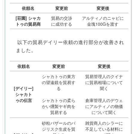
依頼名
変更前
変更後
[荘園] シャカ
貿易の交渉
アルティノのニャビに
トゥの貿易商
に成功する
金塊100Gを渡す
以下の貿易デイリー依頼の進行部分が改善され
ました。
依頼名
変更前
変更後
シャカトゥの東方
貿易管理人のクイナ
の望遠鏡を貿易す
に貿易相場について
[デイリー]
る
聞く
シャカト
ゥの伝言
シャカトゥの柔ら
倉庫管理人のデウェ
かい燻製ヤギ肉を
にアルティノの物価
貿易する
について聞く
砂粒バザールのバ
雑貨商人のシラーに
ジリスク生皮を貿
不足している材料に