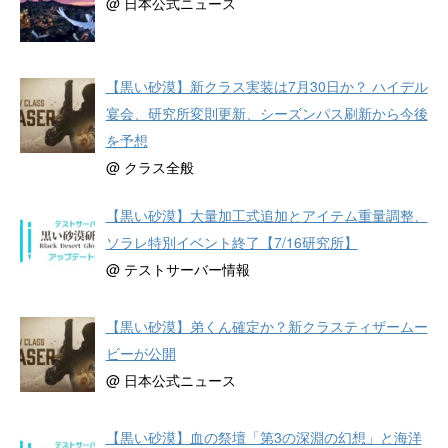
@ 日本公式ニュース
【黒い砂漠】新クラス実装は7月30日か？ ハイデル
宴会、研究所変則更新、シーズンパス刷新から今後
を予想
@ クラス全般
【黒い砂漠】大量加工式追加とアイテム重量調整、
ソラレ特別イベント終了【7/16研究所】
@ テストサーバー情報
【黒い砂漠】弟くん確定か？新クラスティザームー
ビーが公開
@ 日本公式ニュース
【黒い砂漠】血の祭壇「第3の深淵の幻想」と海洋