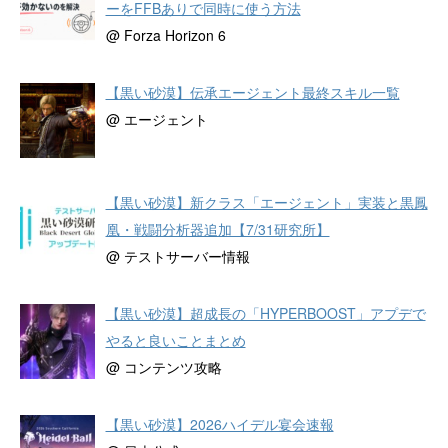
ーをFFBありで同時に使う方法
@ Forza Horizon 6
【黒い砂漠】伝承エージェント最終スキル一覧
@ エージェント
【黒い砂漠】新クラス「エージェント」実装と黒鳳
凰・戦闘分析器追加【7/31研究所】
@ テストサーバー情報
【黒い砂漠】超成長の「HYPERBOOST」アプデで
やると良いことまとめ
@ コンテンツ攻略
【黒い砂漠】2026ハイデル宴会速報