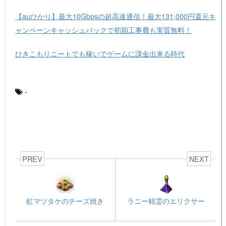
【auひかり】最大10Gbpsの超高速通信！最大131,000円還元キ
ャンペーンキャッシュバックで初期工事費も実質無料！
ひきこもりニートでも稼いでゲームに課金出来る時代
-
PREV
NEXT
虹マツタケのチーズ焼き
ラニー精霊のエリクサー