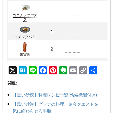
1
ココナッツパス
タ
1
イチジクパイ
2
果実酒
X
H
Li
F
Pi
E
E
C
共
at
n
a
nt
v
m
o
有
関連:
e
e
c
er
er
ail
p
n
e
e
n
y
【黒い砂漠】料理レシピ一覧(検索機能付き)
a
b
st
ot
Li
【黒い砂漠】グラナの料理、錬金クエストを一
o
e
n
気に終わらせる手順