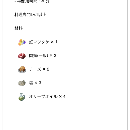
- 再使用時間 : 30分
料理専門Lv.1以上
材料
虹マツタケ ✕ 1
肉類(一般) ✕ 2
チーズ ✕ 2
塩 ✕ 3
オリーブオイル ✕ 4