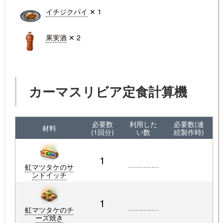
イチジクパイ
✕ 1
果実酒
✕ 2
カーマスリビア定食計算機
必要数
利用した
必要数(連
材料
(1回分)
い数
続製作時)
1
虹マツタケのサ
ンドイッチ
1
虹マツタケのチ
ーズ焼き