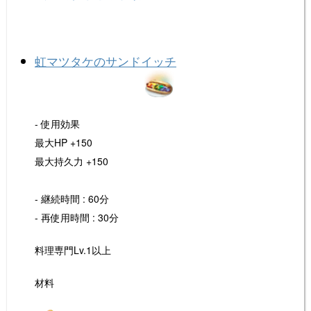
o
k
k
虹マツタケのサンドイッチ
- 使用効果
最大HP +150
最大持久力 +150
- 継続時間 : 60分
- 再使用時間 : 30分
料理専門Lv.1以上
材料