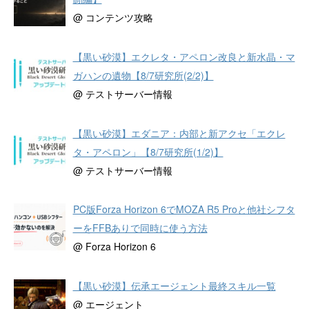
@ コンテンツ攻略
【黒い砂漠】エクレタ・アペロン改良と新水晶・マ
ガハンの遺物【8/7研究所(2/2)】
@ テストサーバー情報
【黒い砂漠】エダニア：内部と新アクセ「エクレ
タ・アペロン」【8/7研究所(1/2)】
@ テストサーバー情報
PC版Forza Horizon 6でMOZA R5 Proと他社シフタ
ーをFFBありで同時に使う方法
@ Forza Horizon 6
【黒い砂漠】伝承エージェント最終スキル一覧
@ エージェント