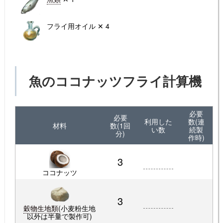
フライ用オイル ✕ 4
魚のココナッツフライ計算機
必要
必要
利用した
数(連
材料
数(1回
い数
続製
分)
作時)
3
ココナッツ
3
穀物生地類
(小麦粉生地
以外は半量で製作可)