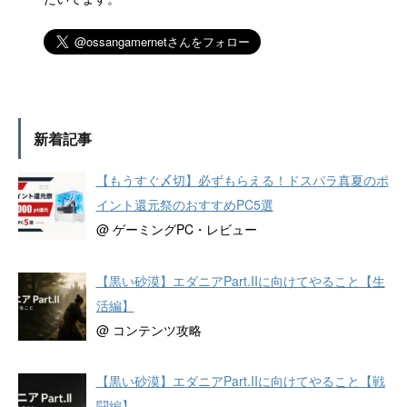
新着記事
【もうすぐ〆切】必ずもらえる！ドスパラ真夏のポ
イント還元祭のおすすめPC5選
@ ゲーミングPC・レビュー
【黒い砂漠】エダニアPart.IIに向けてやること【生
活編】
@ コンテンツ攻略
【黒い砂漠】エダニアPart.IIに向けてやること【戦
闘編】