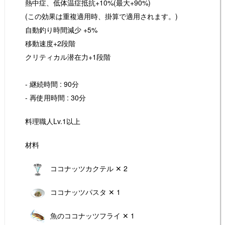
o
k
熱中症、低体温症抵抗+10%(最大+90%)
k
(この効果は重複適用時、掛算で適用されます。)
自動釣り時間減少 +5%
移動速度+2段階
クリティカル潜在力+1段階
- 継続時間 : 90分
- 再使用時間 : 30分
料理職人Lv.1以上
材料
ココナッツカクテル ✕ 2
ココナッツパスタ ✕ 1
魚のココナッツフライ ✕ 1