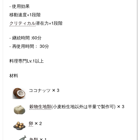
- 使用効果
移動速度+1段階
クリティカル
潜在力+1段階
- 継続時間 :60分
- 再使用時間： 30分
料理専門Lv.1以上
材料
ココナッツ ✕ 3
穀物生地類
(小麦粉生地以外は半量で製作可) ✕ 3
卵
✕ 2
魚類
✕ 1