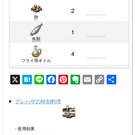
2
卵
1
魚類
4
フライ用オイル
X
H
Li
F
Pi
E
E
C
共
at
n
a
nt
v
m
o
有
e
e
c
er
er
ail
p
アレハザの特別料理
n
e
e
n
y
a
b
st
ot
Li
o
e
n
- 使用効果