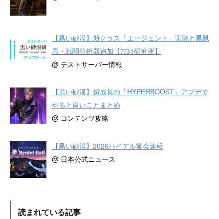
【黒い砂漠】新クラス「エージェント」実装と黒鳳
凰・戦闘分析器追加【7/31研究所】
@ テストサーバー情報
【黒い砂漠】超成長の「HYPERBOOST」アプデで
やると良いことまとめ
@ コンテンツ攻略
【黒い砂漠】2026ハイデル宴会速報
@ 日本公式ニュース
読まれている記事