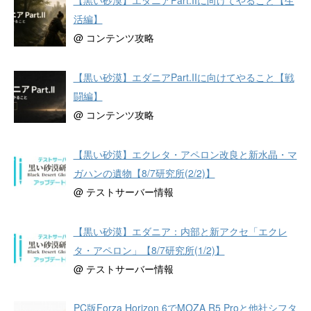
【黒い砂漠】エダニアPart.IIに向けてやること【生
活編】
@ コンテンツ攻略
【黒い砂漠】エダニアPart.IIに向けてやること【戦
闘編】
@ コンテンツ攻略
【黒い砂漠】エクレタ・アペロン改良と新水晶・マ
ガハンの遺物【8/7研究所(2/2)】
@ テストサーバー情報
【黒い砂漠】エダニア：内部と新アクセ「エクレ
タ・アペロン」【8/7研究所(1/2)】
@ テストサーバー情報
PC版Forza Horizon 6でMOZA R5 Proと他社シフタ