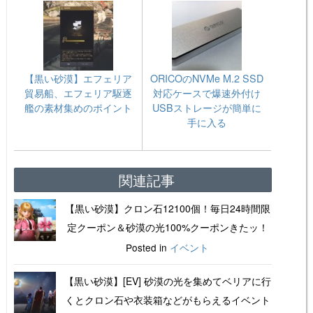
【黒い砂漠】エフェリア
ORICOのNVMe M.2 SSD
貿易船、エフェリア駆逐
対応ケースで爆速外付け
艦の素材集めのポイント
USBストレージが簡単に
手に入る
関連記事
【黒い砂漠】クロン石12100個！毎日24時間限
定クーポン＆砂漠の光100%クーポンきたッ！
Posted in
イベント
【黒い砂漠】[EV] 砂漠の光を集めてベリアに行
くとクロン石や衣装箱などがもらえるイベント