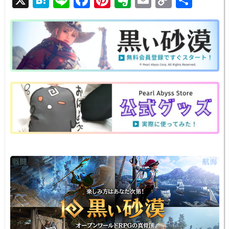
at
n
a
nt
v
m
o
有
e
e
c
er
er
ail
p
n
e
e
n
y
a
b
st
ot
Li
o
e
n
o
k
k