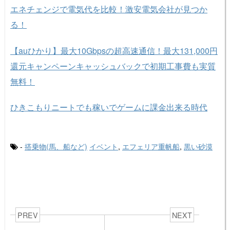
エネチェンジで電気代を比較！激安電気会社が見つか
る！
【auひかり】最大10Gbpsの超高速通信！最大131,000円
還元キャンペーンキャッシュバックで初期工事費も実質
無料！
ひきこもりニートでも稼いでゲームに課金出来る時代
-
搭乗物(馬、船など)
イベント
,
エフェリア重帆船
,
黒い砂漠
PREV
NEXT