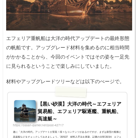
エフェリア重帆船は大洋の時代アップデートの最終形態
の帆船です。アップグレード材料を集めるのに相当時間
がかかることから、今回のイベントではその姿を一足先
に見られるということで楽しみにしていました。
材料やアップグレードツリーなどは以下のぺージで。
【黒い砂漠】大洋の時代～エフェリア
貿易船、エフェリア駆逐艦、重帆船、
高速艇～
https://ossan-gamer.net/post-42717
遂に「大洋の時代」アップデートが実装！様々なコンテンツがあるのですが、まずは新型の船舶と
高速船などをチェックしておきましょう。'20/5/27 材料入手法を更新、記事の分割'20/3/4 エフェ