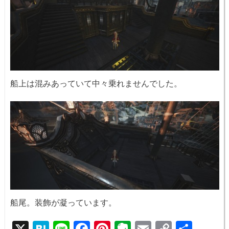
船上は混みあっていて中々乗れませんでした。
船尾。装飾が凝っています。
X
H
Li
F
Pi
E
E
C
共