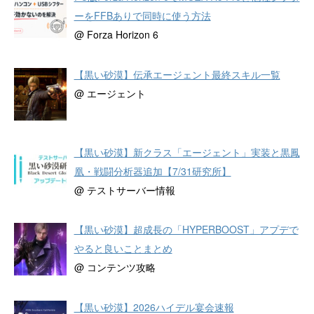
ーをFFBありで同時に使う方法
@ Forza Horizon 6
【黒い砂漠】伝承エージェント最終スキル一覧
@ エージェント
【黒い砂漠】新クラス「エージェント」実装と黒鳳
凰・戦闘分析器追加【7/31研究所】
@ テストサーバー情報
【黒い砂漠】超成長の「HYPERBOOST」アプデで
やると良いことまとめ
@ コンテンツ攻略
【黒い砂漠】2026ハイデル宴会速報