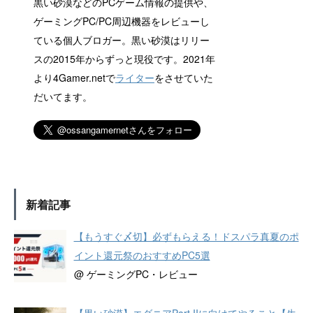
黒い砂漠などのPCゲーム情報の提供や、
ゲーミングPC/PC周辺機器をレビューし
ている個人ブロガー。黒い砂漠はリリー
スの2015年からずっと現役です。2021年
より4Gamer.netで
ライター
をさせていた
だいてます。
新着記事
【もうすぐ〆切】必ずもらえる！ドスパラ真夏のポ
イント還元祭のおすすめPC5選
@ ゲーミングPC・レビュー