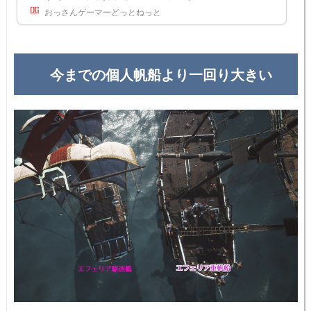
リア重帆船の青装備(チロ)と強化を追加'20/1/8 重帆船の艦砲リロードタイム修正10/23 日本実装に
おっさんゲーマーどっとねっと
つき修正中10/17 現状整理中8/31 韓国アップデートの修正8/28 韓国実装にて材料等を修正 大型帆船
のアップグレードツリー渡し守で「増築」をして船をアップグレードする渡し守にて船舶を選ぶと
「船舶増築」というメニューが...
今までの個人帆船より一回り大きい