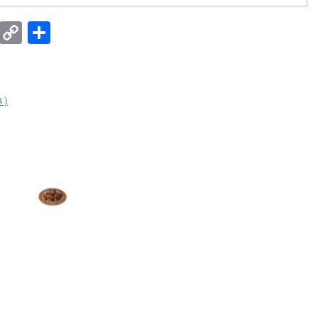
E
C
共
m
o
有
ail
p
y
)
Li
n
k