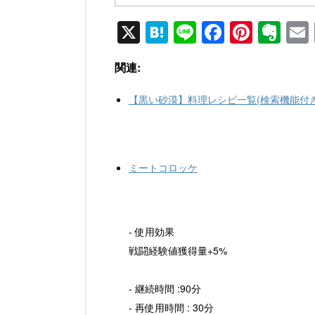
X
H
Li
F
Pi
E
at
n
a
nt
v
関連:
e
e
c
er
er
n
e
e
n
【黒い砂漠】料理レシピ一覧(検索機能付き
a
b
st
ot
o
e
o
ミートコロッケ
k
- 使用効果
戦闘経験値獲得量+5%
- 継続時間 :90分
- 再使用時間 : 30分