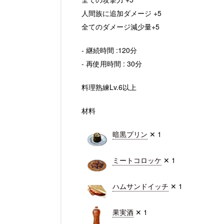
人間族に追加ダメージ +5
全てのダメージ減少量+5
- 継続時間 :120分
- 再使用時間 : 30分
料理熟練Lv.6以上
材料
暗黒プリン
✕ 1
ミートコロッケ
✕ 1
ハムサンドイッチ
✕ 1
果実酒
✕ 1