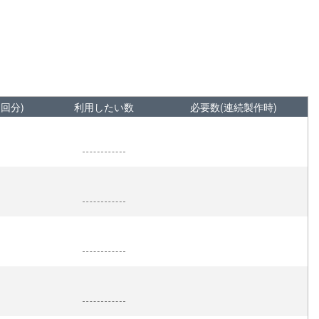
1回分)
利用したい数
必要数(連続製作時)