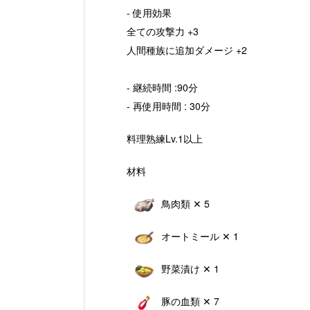
- 使用効果
全ての攻撃力 +3
人間種族に追加ダメージ +2
- 継続時間 :90分
- 再使用時間 : 30分
料理熟練Lv.1以上
材料
鳥肉類 ✕ 5
オートミール ✕ 1
野菜漬け ✕ 1
豚の血類 ✕ 7