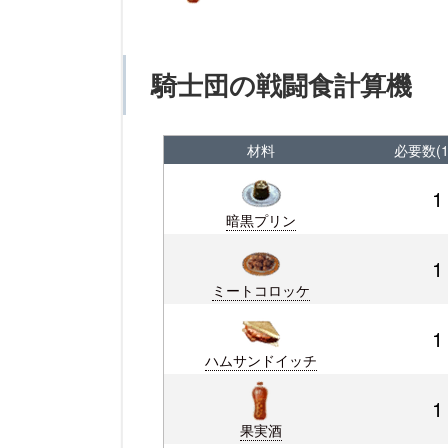
騎士団の戦闘食計算機
材料
必要数(
1
暗黒プリン
1
ミートコロッケ
1
ハムサンドイッチ
1
果実酒