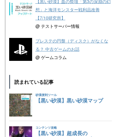
【黒い砂漠】血の祭壇「第3の深淵の幻
想」と海洋モンスター戦利品改善
【7/10研究所】
@ テストサーバー情報
プレステの円盤（ディスク）がなくな
る？ 中古ゲームのお話
@ ゲームコラム
読まれている記事