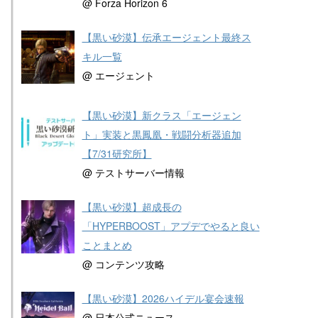
@ Forza Horizon 6
【黒い砂漠】伝承エージェント最終ス
キル一覧
@ エージェント
【黒い砂漠】新クラス「エージェン
ト」実装と黒鳳凰・戦闘分析器追加
【7/31研究所】
@ テストサーバー情報
【黒い砂漠】超成長の
「HYPERBOOST」アプデでやると良い
ことまとめ
@ コンテンツ攻略
【黒い砂漠】2026ハイデル宴会速報
@ 日本公式ニュース