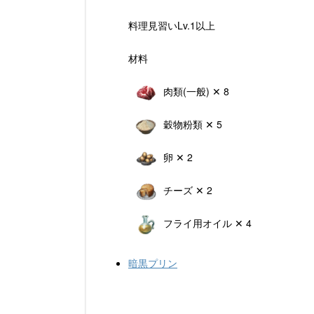
料理見習いLv.1以上
材料
肉類(一般) ✕ 8
穀物粉類 ✕ 5
卵 ✕ 2
チーズ ✕ 2
フライ用オイル ✕ 4
暗黒プリン