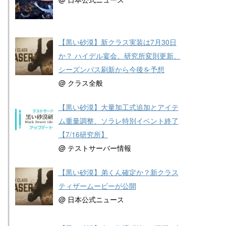
【黒い砂漠】新クラス実装は7月30日
か？ ハイデル宴会、研究所変則更新、
シーズンパス刷新から今後を予想
@ クラス全般
【黒い砂漠】大量加工式追加とアイテ
ム重量調整、ソラレ特別イベント終了
【7/16研究所】
@ テストサーバー情報
【黒い砂漠】弟くん確定か？新クラス
ティザームービーが公開
@ 日本公式ニュース