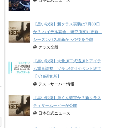
【黒い砂漠】新クラス実装は7月30日
か？ ハイデル宴会、研究所変則更新、
シーズンパス刷新から今後を予想
@ クラス全般
【黒い砂漠】大量加工式追加とアイテ
ム重量調整、ソラレ特別イベント終了
【7/16研究所】
@ テストサーバー情報
【黒い砂漠】弟くん確定か？新クラス
ティザームービーが公開
@ 日本公式ニュース