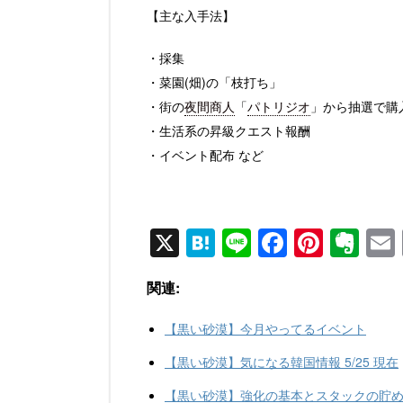
【主な入手法】
・採集
・菜園(畑)の「枝打ち」
・街の
夜間商人
「
パトリジオ
」から抽選で購
・生活系の昇級クエスト報酬
・イベント配布 など
X
H
Li
F
Pi
E
at
n
a
nt
v
関連:
e
e
c
er
er
n
e
e
n
【黒い砂漠】今月やってるイベント
a
b
st
ot
【黒い砂漠】気になる韓国情報 5/25 現在
o
e
【黒い砂漠】強化の基本とスタックの貯