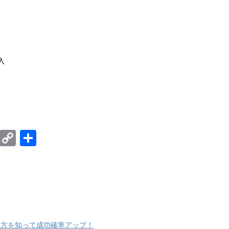
入
E
C
共
m
o
有
ail
p
y
Li
n
め方を知って成功確率アップ！