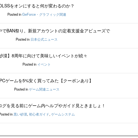
DLSSをオンにすると何が変わるのか？
Posted in
GeForce・グラフィック関連
中でBAN祭り。新規アカウントの定着支援金アビューズで
Posted in
日本公式ニュース
砂漠】8周年に向けて美味しいイベントが続々
Posted in
イベント
でPCゲームを5%安く買ってみた【クーポンあり】
Posted in
ゲーム関連ニュース
ログを見る前にゲーム内ヘルプやガイド見ときましょ！
Posted in
黒い砂漠
,
初心者ガイド
,
ゲームシステム