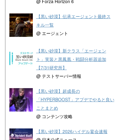
@ Forza Horizon 6
【黒い砂漠】伝承エージェント最終ス
キル一覧
@ エージェント
【黒い砂漠】新クラス「エージェン
ト」実装と黒鳳凰・戦闘分析器追加
【7/31研究所】
@ テストサーバー情報
【黒い砂漠】超成長の
「HYPERBOOST」アプデでやると良い
ことまとめ
@ コンテンツ攻略
【黒い砂漠】2026ハイデル宴会速報
@ 日本公式ニュース