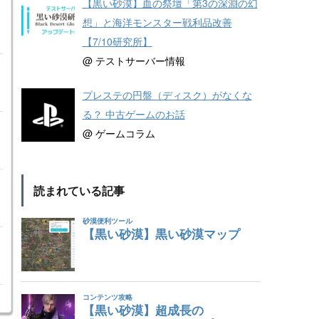
【黒い砂漠】血の祭壇「第3の深淵の幻
想」と海洋モンスター戦利品改善
【7/10研究所】
@ テストサーバー情報
プレステの円盤（ディスク）がなくな
る？ 中古ゲームのお話
@ ゲームコラム
読まれている記事