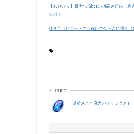
【auひかり】最大10Gbpsの超高速通信！最
無料！
ひきこもりニートでも稼いでゲームに課金出
-
PREV
凝縮された魔力のブラックストー