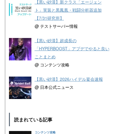
【黒い砂漠】新クラス「エージェン
ト」実装と黒鳳凰・戦闘分析器追加
【7/31研究所】
@ テストサーバー情報
【黒い砂漠】超成長の
「HYPERBOOST」アプデでやると良い
ことまとめ
@ コンテンツ攻略
【黒い砂漠】2026ハイデル宴会速報
@ 日本公式ニュース
読まれている記事