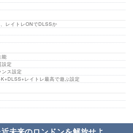
、レイトレONでDLSSか
性能
質設定
ランス設定
0 Ti：4K+DLSS+レイトレ最高で遊ぶ設定
た近未来のロンドンを解放せよ