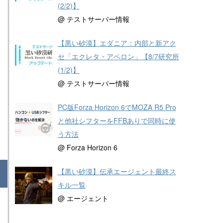
(2/2)】
@ テストサーバー情報
【黒い砂漠】エダニア：内部と新アク
セ「エクレタ・アペロン」【8/7研究所
(1/2)】
@ テストサーバー情報
PC版Forza Horizon 6でMOZA R5 Pro
と他社シフターをFFBありで同時に使
う方法
@ Forza Horizon 6
【黒い砂漠】伝承エージェント最終ス
キル一覧
@ エージェント