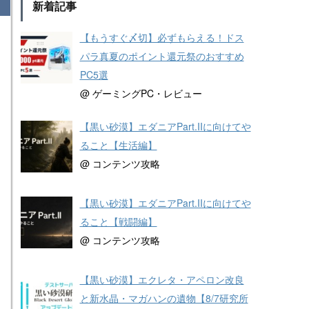
新着記事
【もうすぐ〆切】必ずもらえる！ドス
パラ真夏のポイント還元祭のおすすめ
PC5選
@ ゲーミングPC・レビュー
【黒い砂漠】エダニアPart.IIに向けてや
ること【生活編】
@ コンテンツ攻略
【黒い砂漠】エダニアPart.IIに向けてや
ること【戦闘編】
@ コンテンツ攻略
【黒い砂漠】エクレタ・アペロン改良
と新水晶・マガハンの遺物【8/7研究所