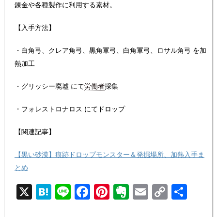
錬金や各種製作に利用する素材。
【入手方法】
・白角弓、クレア角弓、黒角軍弓、白角軍弓、ロサル角弓 を加
熱加工
・グリッシー廃墟 にて
労働者
採集
・フォレストロナロス にてドロップ
【関連記事】
【黒い砂漠】痕跡ドロップモンスター＆発掘場所、加熱入手ま
とめ
X
H
Li
F
Pi
E
E
C
共
at
n
a
nt
v
m
o
有