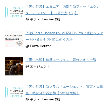
【黒い砂漠】エダニア：内部と新アクセ「エクレ
タ・アペロン」【8/7研究所(1/2)】
@ テストサーバー情報
PC版Forza Horizon 6でMOZA R5 Proと他社シフタ
ーをFFBありで同時に使う方法
@ Forza Horizon 6
【黒い砂漠】伝承エージェント最終スキル一覧
@ エージェント
【黒い砂漠】新クラス「エージェント」実装と黒鳳
凰・戦闘分析器追加【7/31研究所】
@ テストサーバー情報