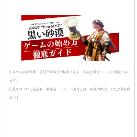
e
e
c
er
er
ail
p
n
e
e
n
y
a
b
st
ot
Li
o
e
n
o
k
k
記事の内容は執筆、更新日時時点の情報であり、現在は異なっている場合があり
ます。
記載されている会社名・製品名・システム名などは、各社の商標、または登録商
標です。