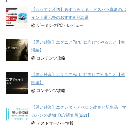
【もうすぐ〆切】必ずもらえる！ドスパラ真夏のポ
イント還元祭のおすすめPC5選
@ ゲーミングPC・レビュー
【黒い砂漠】エダニアPart.IIに向けてやること【生
活編】
@ コンテンツ攻略
【黒い砂漠】エダニアPart.IIに向けてやること【戦
闘編】
@ コンテンツ攻略
【黒い砂漠】エクレタ・アペロン改良と新水晶・マ
ガハンの遺物【8/7研究所(2/2)】
@ テストサーバー情報