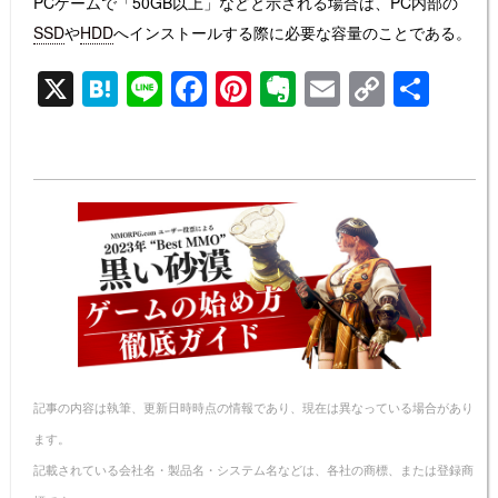
PCゲームで「50GB以上」などと示される場合は、PC内部の
SSD
や
HDD
へインストールする際に必要な容量のことである。
X
H
Li
F
Pi
E
E
C
共
at
n
a
nt
v
m
o
有
e
e
c
er
er
ail
p
n
e
e
n
y
a
b
st
ot
Li
o
e
n
o
k
k
記事の内容は執筆、更新日時時点の情報であり、現在は異なっている場合があり
ます。
記載されている会社名・製品名・システム名などは、各社の商標、または登録商