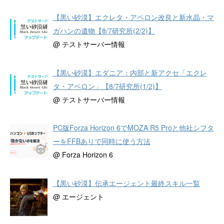
【黒い砂漠】エクレタ・アペロン改良と新水晶・マ
ガハンの遺物【8/7研究所(2/2)】
@ テストサーバー情報
【黒い砂漠】エダニア：内部と新アクセ「エクレ
タ・アペロン」【8/7研究所(1/2)】
@ テストサーバー情報
PC版Forza Horizon 6でMOZA R5 Proと他社シフタ
ーをFFBありで同時に使う方法
@ Forza Horizon 6
【黒い砂漠】伝承エージェント最終スキル一覧
@ エージェント