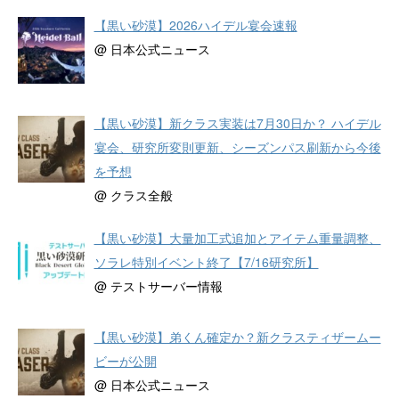
【黒い砂漠】2026ハイデル宴会速報
@ 日本公式ニュース
【黒い砂漠】新クラス実装は7月30日か？ ハイデル
宴会、研究所変則更新、シーズンパス刷新から今後
を予想
@ クラス全般
【黒い砂漠】大量加工式追加とアイテム重量調整、
ソラレ特別イベント終了【7/16研究所】
@ テストサーバー情報
【黒い砂漠】弟くん確定か？新クラスティザームー
ビーが公開
@ 日本公式ニュース