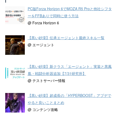
PC版Forza Horizon 6でMOZA R5 Proと他社シフタ
ーをFFBありで同時に使う方法
@ Forza Horizon 6
【黒い砂漠】伝承エージェント最終スキル一覧
@ エージェント
【黒い砂漠】新クラス「エージェント」実装と黒鳳
凰・戦闘分析器追加【7/31研究所】
@ テストサーバー情報
【黒い砂漠】超成長の「HYPERBOOST」アプデで
やると良いことまとめ
@ コンテンツ攻略