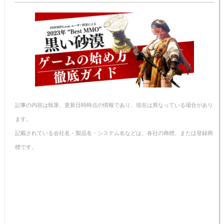
n
e
e
n
y
a
b
st
ot
Li
o
e
n
o
k
k
記事の内容は執筆、更新日時時点の情報であり、現在は異なっている場合があり
ます。
記載されている会社名・製品名・システム名などは、各社の商標、または登録商
標です。