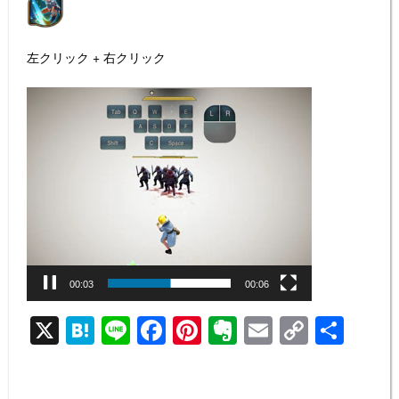
左クリック + 右クリック
動
画
プ
レ
ー
ヤ
ー
00:04
00:06
X
H
Li
F
Pi
E
E
C
共
at
n
a
nt
v
m
o
有
e
e
c
er
er
ail
p