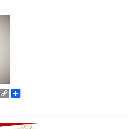
E
C
共
m
o
有
ail
p
y