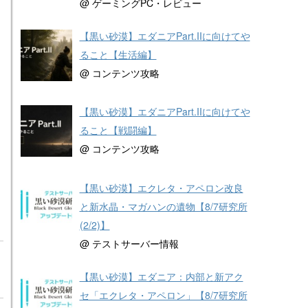
@ ゲーミングPC・レビュー
【黒い砂漠】エダニアPart.IIに向けてや
ること【生活編】
@ コンテンツ攻略
【黒い砂漠】エダニアPart.IIに向けてや
ること【戦闘編】
@ コンテンツ攻略
【黒い砂漠】エクレタ・アペロン改良
と新水晶・マガハンの遺物【8/7研究所
(2/2)】
@ テストサーバー情報
【黒い砂漠】エダニア：内部と新アク
セ「エクレタ・アペロン」【8/7研究所