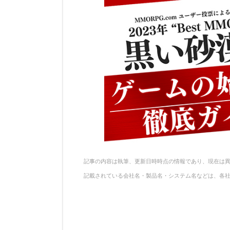
a
b
st
ot
o
e
o
k
記事の内容は執筆、更新日時時点の情報であり、現在は
記載されている会社名・製品名・システム名などは、各