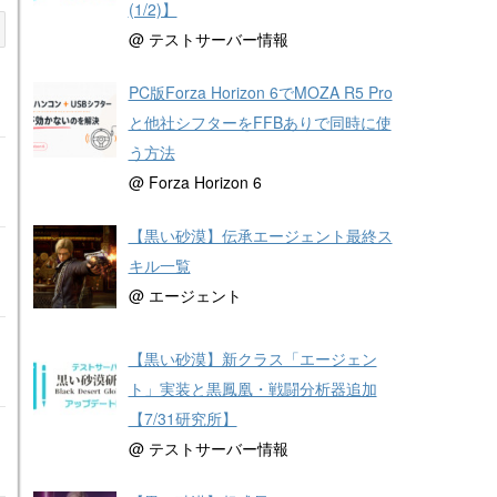
(1/2)】
@ テストサーバー情報
PC版Forza Horizon 6でMOZA R5 Pro
と他社シフターをFFBありで同時に使
う方法
@ Forza Horizon 6
【黒い砂漠】伝承エージェント最終ス
キル一覧
@ エージェント
【黒い砂漠】新クラス「エージェン
ト」実装と黒鳳凰・戦闘分析器追加
【7/31研究所】
@ テストサーバー情報