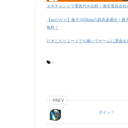
エネチェンジで電気代を比較！激安電気会社
【auひかり】最大10Gbpsの超高速通信！最
無料！
ひきこもりニートでも稼いでゲームに課金出
-
PREV
ポイッ！