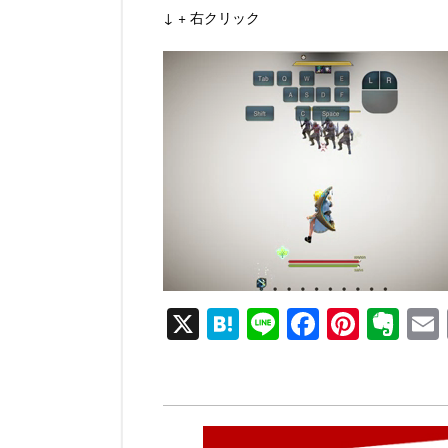
↓ + 右クリック
動
画
プ
レ
ー
ヤ
ー
X
H
Li
F
Pi
E
at
n
a
nt
v
e
e
c
er
er
n
e
e
n