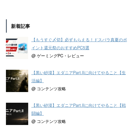
新着記事
【もうすぐ〆切】必ずもらえる！ドスパラ真夏のポ
イント還元祭のおすすめPC5選
@ ゲーミングPC・レビュー
【黒い砂漠】エダニアPart.IIに向けてやること【生
活編】
@ コンテンツ攻略
【黒い砂漠】エダニアPart.IIに向けてやること【戦
闘編】
@ コンテンツ攻略