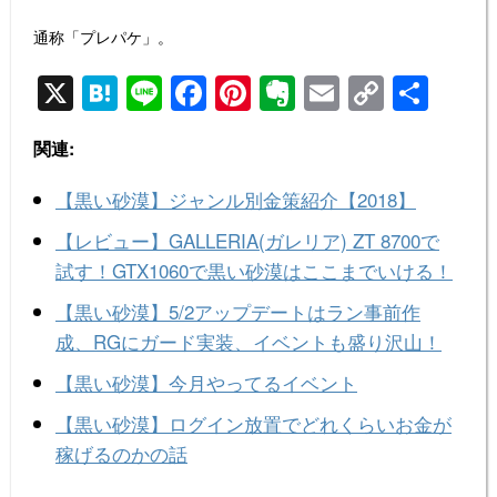
通称「プレパケ」。
X
H
Li
F
Pi
E
E
C
共
at
n
a
nt
v
m
o
有
関連:
e
e
c
er
er
ail
p
n
e
e
n
y
【黒い砂漠】ジャンル別金策紹介【2018】
a
b
st
ot
Li
【レビュー】GALLERIA(ガレリア) ZT 8700で
o
e
n
試す！GTX1060で黒い砂漠はここまでいける！
o
k
【黒い砂漠】5/2アップデートはラン事前作
k
成、RGにガード実装、イベントも盛り沢山！
【黒い砂漠】今月やってるイベント
【黒い砂漠】ログイン放置でどれくらいお金が
稼げるのかの話