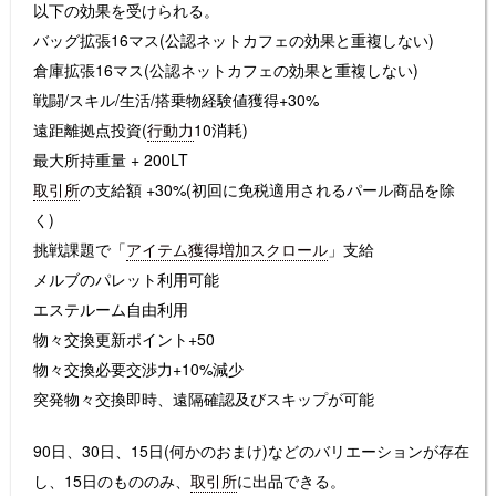
以下の効果を受けられる。
バッグ拡張16マス(公認ネットカフェの効果と重複しない)
倉庫拡張16マス(公認ネットカフェの効果と重複しない)
戦闘/スキル/生活/搭乗物経験値獲得+30%
遠距離拠点投資(
行動力
10消耗)
最大所持重量 + 200LT
取引所
の支給額 +30%(初回に免税適用されるパール商品を除
く)
挑戦課題で「
アイテム獲得増加スクロール
」支給
メルブのパレット利用可能
エステルーム自由利用
物々交換更新ポイント+50
物々交換必要交渉力+10%減少
突発物々交換即時、遠隔確認及びスキップが可能
90日、30日、15日(何かのおまけ)などのバリエーションが存在
し、15日のもののみ、
取引所
に出品できる。