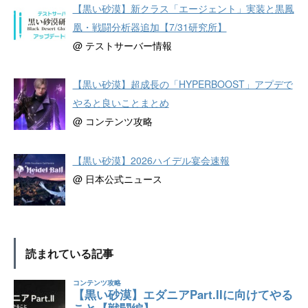
【黒い砂漠】新クラス「エージェント」実装と黒鳳
凰・戦闘分析器追加【7/31研究所】
@ テストサーバー情報
【黒い砂漠】超成長の「HYPERBOOST」アプデで
やると良いことまとめ
@ コンテンツ攻略
【黒い砂漠】2026ハイデル宴会速報
@ 日本公式ニュース
読まれている記事