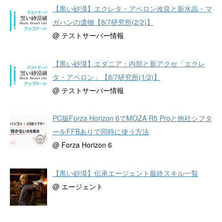
【黒い砂漠】エクレタ・アペロン改良と新水晶・マ
ガハンの遺物【8/7研究所(2/2)】
@ テストサーバー情報
【黒い砂漠】エダニア：内部と新アクセ「エクレ
タ・アペロン」【8/7研究所(1/2)】
@ テストサーバー情報
PC版Forza Horizon 6でMOZA R5 Proと他社シフタ
ーをFFBありで同時に使う方法
@ Forza Horizon 6
【黒い砂漠】伝承エージェント最終スキル一覧
@ エージェント