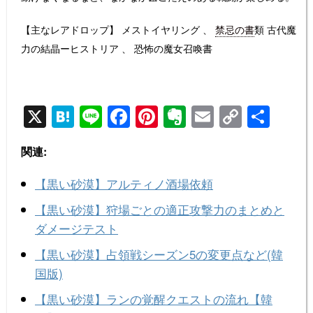
【主なレアドロップ】 メストイヤリング 、
禁忌の書
類 古代魔
力の結晶ーヒストリア 、 恐怖の魔女召喚書
X
H
Li
F
Pi
E
E
C
共
at
n
a
nt
v
m
o
有
関連:
e
e
c
er
er
ail
p
n
e
e
n
y
【黒い砂漠】アルティノ酒場依頼
a
b
st
ot
Li
【黒い砂漠】狩場ごとの適正攻撃力のまとめと
o
e
n
ダメージテスト
o
k
【黒い砂漠】占領戦シーズン5の変更点など(韓
k
国版)
【黒い砂漠】ランの覚醒クエストの流れ【韓