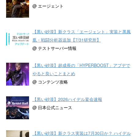
@ エージェント
【黒い砂漠】新クラス「エージェント」実装と黒鳳
凰・戦闘分析器追加【7/31研究所】
@ テストサーバー情報
【黒い砂漠】超成長の「HYPERBOOST」アプデで
やると良いことまとめ
@ コンテンツ攻略
【黒い砂漠】2026ハイデル宴会速報
@ 日本公式ニュース
【黒い砂漠】新クラス実装は7月30日か？ ハイデル