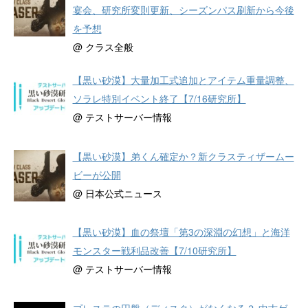
宴会、研究所変則更新、シーズンパス刷新から今後
を予想
@ クラス全般
【黒い砂漠】大量加工式追加とアイテム重量調整、
ソラレ特別イベント終了【7/16研究所】
@ テストサーバー情報
【黒い砂漠】弟くん確定か？新クラスティザームー
ビーが公開
@ 日本公式ニュース
【黒い砂漠】血の祭壇「第3の深淵の幻想」と海洋
モンスター戦利品改善【7/10研究所】
@ テストサーバー情報
プレステの円盤（ディスク）がなくなる？ 中古ゲ