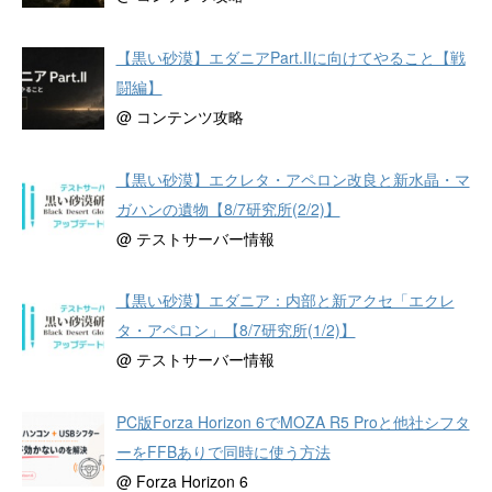
【黒い砂漠】エダニアPart.IIに向けてやること【戦
闘編】
@ コンテンツ攻略
【黒い砂漠】エクレタ・アペロン改良と新水晶・マ
ガハンの遺物【8/7研究所(2/2)】
@ テストサーバー情報
【黒い砂漠】エダニア：内部と新アクセ「エクレ
タ・アペロン」【8/7研究所(1/2)】
@ テストサーバー情報
PC版Forza Horizon 6でMOZA R5 Proと他社シフタ
ーをFFBありで同時に使う方法
@ Forza Horizon 6