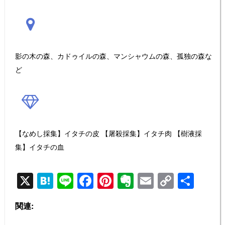
影の木の森、カドゥイルの森、マンシャウムの森、孤独の森な
ど
【なめし採集】イタチの皮 【屠殺採集】イタチ肉 【樹液採
集】イタチの血
X
H
Li
F
Pi
E
E
C
共
at
n
a
nt
v
m
o
有
関連:
e
e
c
er
er
ail
p