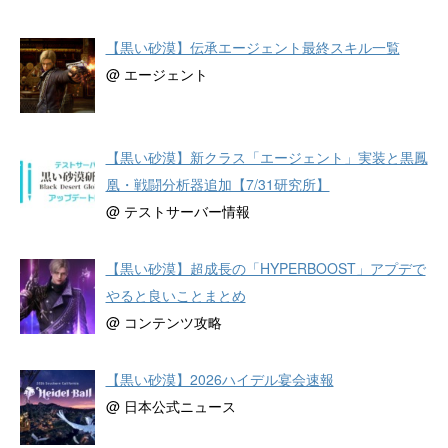
【黒い砂漠】伝承エージェント最終スキル一覧
@ エージェント
【黒い砂漠】新クラス「エージェント」実装と黒鳳
凰・戦闘分析器追加【7/31研究所】
@ テストサーバー情報
【黒い砂漠】超成長の「HYPERBOOST」アプデで
やると良いことまとめ
@ コンテンツ攻略
【黒い砂漠】2026ハイデル宴会速報
@ 日本公式ニュース