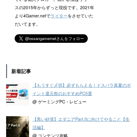
スの2015年からずっと現役です。2021年
より4Gamer.netで
ライター
をさせていた
だいてます。
新着記事
【もうすぐ〆切】必ずもらえる！ドスパラ真夏のポ
イント還元祭のおすすめPC5選
@ ゲーミングPC・レビュー
【黒い砂漠】エダニアPart.IIに向けてやること【生
活編】
@ コンテンツ攻略