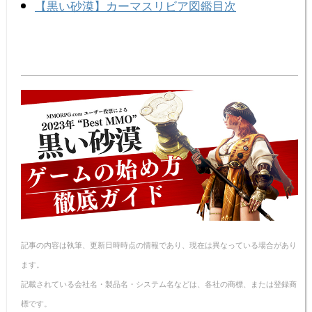
n
e
e
n
y
【黒い砂漠】カーマスリビア図鑑目次
a
b
st
ot
Li
o
e
n
o
k
k
記事の内容は執筆、更新日時時点の情報であり、現在は異なっている場合があり
ます。
記載されている会社名・製品名・システム名などは、各社の商標、または登録商
標です。