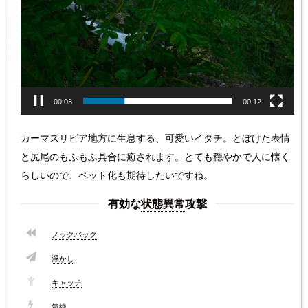
プ
レ
ー
ヤ
ー
00:04
00:12
カーマスリビア地方に生息する、可愛いイタチ。とぼけた表情
と尻尾のもふもふ具合に癒されます。とても穏やかで人に懐く
らしいので、ペット化も期待したいですね。
有効な
状態異常
攻撃
ノックバック
浮かし
キャッチ
気絶