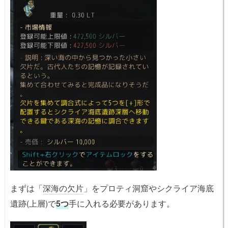
まずは「
深海の欠片
」をプロティ洞窟やシクライア海底
遺跡(上層)で
5つ
手に入れる必要があります。