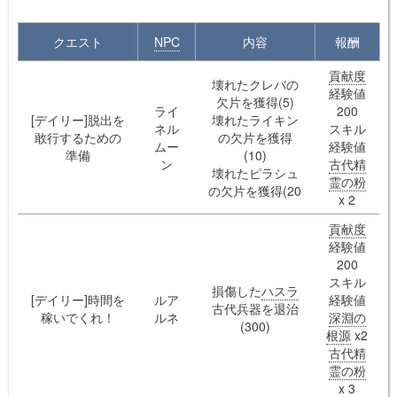
クエスト
NPC
内容
報酬
貢献度
壊れたクレバの
経験値
欠片を獲得(5)
ライ
200
[デイリー]脱出を
壊れたライキン
ネル
スキル
敢行するための
の欠片を獲得
ムー
経験値
準備
(10)
ン
古代精
壊れたピラシュ
霊の粉
の欠片を獲得(20
x 2
貢献度
経験値
200
スキル
損傷した
ハスラ
[デイリー]時間を
ルア
経験値
古代兵器を退治
稼いでくれ！
ルネ
深淵の
(300)
根源
x2
古代精
霊の粉
x 3