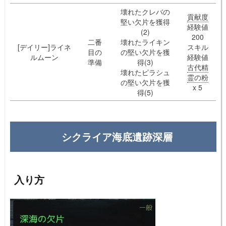
壊れたクレバの
貢献度
堅い欠片を獲得
経験値
(2)
200
二番
壊れたライキン
[デイリー]ライネ
スキル
目の
の堅い欠片を獲
ルムーン
経験値
準備
得(3)
古代精
壊れたピラシュ
霊の粉
の堅い欠片を獲
x 5
得(5)
シクライア海底遺跡深層
入り方