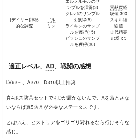
エルメルモルのサ
ンプルを獲得(3)
貢献度
経
クレバのサンプル
験値 300
[デイリー]神秘
ゴル
を獲得(5)
スキル経
的な調査
ミン
ライキンのサンプ
験値
ルを獲得(15)
古代精霊
ピラシュのサンプ
の粉
x 5
ルを獲得(20)
適正レベル、
AD
、戦闘の感想
LV62～、A270、D310以上推奨
真4ボス防具セットでもDが届かないんで、Aを落とさな
いならば真5防具が必要なステータスです。
とはいえ、ヒストリアをゴリゴリ狩れるなら行けそうな
感じ。