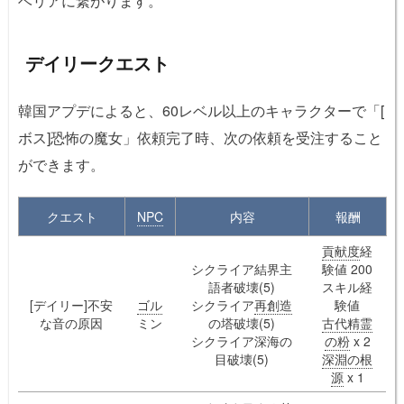
ベリアに繋がります。
デイリークエスト
韓国アプデによると、60レベル以上のキャラクターで「[
ボス]恐怖の魔女」依頼完了時、次の依頼を受注すること
ができます。
クエスト
NPC
内容
報酬
貢献度
経
シクライア結界主
験値 200
語者破壊(5)
スキル経
[デイリー]不安
ゴル
シクライア
再創造
験値
な音の原因
ミン
の塔破壊(5)
古代精霊
シクライア深海の
の粉
x 2
目破壊(5)
深淵の根
源
x 1