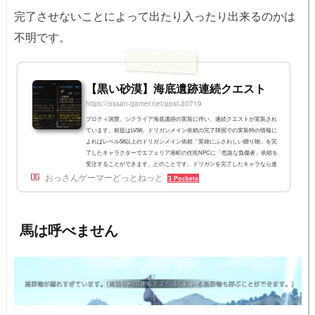
完了させないことによって出たり入ったり出来るのかは
不明です。
【黒い砂漠】海底遺跡連続クエスト
https://ossan-gamer.net/post-30719
プロティ洞窟、シクライア海底遺跡の実装に伴い、連続クエストが実装され
ています。前提はLV58、ドリガンメイン依頼の完了韓国での実装時の情報に
よればレベル58以上のドリガンメイン依頼「英雄にふさわしい贈り物」を完
了したキャラクターでエフェリア港町の住民NPCに「危急な負傷者」依頼を
受注することができます。とのことです。ドリガンを完了したキャラなら進
おっさんゲーマーどっとねっと
められると思います。エフェリア警戒所の外れからスタートエフェリア港町
3 Pockets
の南西には「エフェリア警戒所」があります。そこの更に端で、なにやら住
人とアティドマンが倒れ...
馬は呼べません