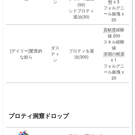
ン
粉
x 3
(50)
フォルグニ
シドプロティ
ール銀塊 x
退治(30)
20
貢献度
経験
値 200
スキル経験
ダス
値
[デイリー]驚異的
プロティを退
ティ
深淵の根源
な奴ら
治(300)
ン
x 1
フォルグニ
ール銀塊 x
20
プロティ洞窟ドロップ