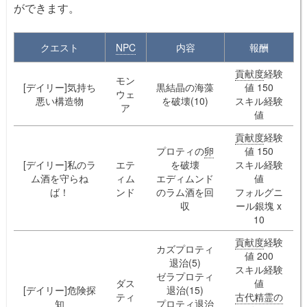
ができます。
クエスト
NPC
内容
報酬
貢献度
経験
モン
[デイリー]気持ち
黒結晶の海藻
値 150
ウェ
悪い構造物
を破壊(10)
スキル経験
ア
値
貢献度
経験
プロティの
卵
値 150
[デイリー]私のラ
エテ
を破壊
スキル経験
ム酒を守らね
ィム
エディムンド
値
ば！
ンド
のラム酒を回
フォルグニ
収
ール銀塊 x
10
貢献度
経験
カズプロティ
値 200
退治(5)
スキル経験
ゼラプロティ
ダス
値
[デイリー]危険探
退治(15)
ティ
古代精霊の
知
プロティ退治