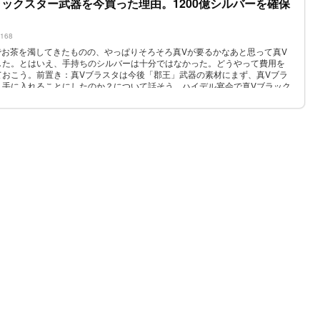
ックスター武器を今買った理由。1200億シルバーを確保
2168
でお茶を濁してきたものの、やっぱりそろそろ真Vが要るかなあと思って真V
した。とはいえ、手持ちのシルバーは十分ではなかった。どうやって費用を
ておこう。前置き：真Vブラスタは今後「郡王」武器の素材にまず、真Vブラ
」手に入れることにしたのか？について話そう。ハイデル宴会で真Vブラック
けだが、もらえるのはメイン武器か覚醒武器のどちらか1つだけである。もら
必要が...