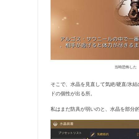
当時恐怖した
そこで、水晶を見直して気絶/硬直/氷
ドの個性が出る所。
私はまだ防具が弱いのと、水晶を部分