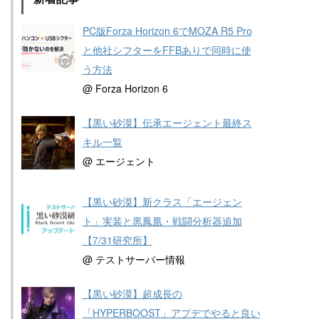
PC版Forza Horizon 6でMOZA R5 Pro
と他社シフターをFFBありで同時に使
う方法
@ Forza Horizon 6
【黒い砂漠】伝承エージェント最終ス
キル一覧
@ エージェント
【黒い砂漠】新クラス「エージェン
ト」実装と黒鳳凰・戦闘分析器追加
【7/31研究所】
@ テストサーバー情報
【黒い砂漠】超成長の
「HYPERBOOST」アプデでやると良い