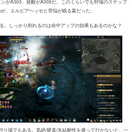
がA303、覚醒がA305だ。このくらいでも狩場のステップ
のが、エルビアヘッセと苦悩が眠る墓だった。
じる。しっかり削れるのは命中アップの効果もあるのかな？
狩り場でもある。気絶/硬直/氷結耐性を盛って行かないと、一