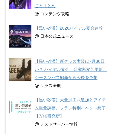
ことまとめ
@ コンテンツ攻略
【黒い砂漠】2026ハイデル宴会速報
@ 日本公式ニュース
【黒い砂漠】新クラス実装は7月30日
か？ ハイデル宴会、研究所変則更新、
シーズンパス刷新から今後を予想
@ クラス全般
【黒い砂漠】大量加工式追加とアイテ
ム重量調整、ソラレ特別イベント終了
【7/16研究所】
@ テストサーバー情報