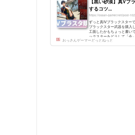
【黒い砂漠】真Vブラ
するコツ...
https://ossan-gamer.net/post-10
ずっと真IVブラックスター
ブラックスター武器を購入
工面したかもちょっと書い
ックスターをどうして「今
おっさんゲーマーどっとねっと
スター武器が配布されたわ
っていない方は自分で用意する