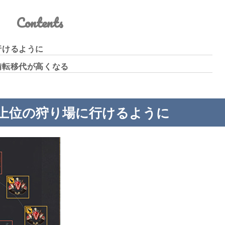
Contents
行けるように
備転移代が高くなる
上位の狩り場に行けるように