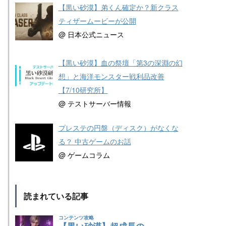
【黒い砂漠】弟くん確定か？新クラス
ティザームービーが公開
@ 日本公式ニュース
【黒い砂漠】血の祭壇「第3の深淵の幻
想」と海洋モンスター戦利品改善
【7/10研究所】
@ テストサーバー情報
プレステの円盤（ディスク）がなくな
る？ 中古ゲームのお話
@ ゲームコラム
読まれている記事