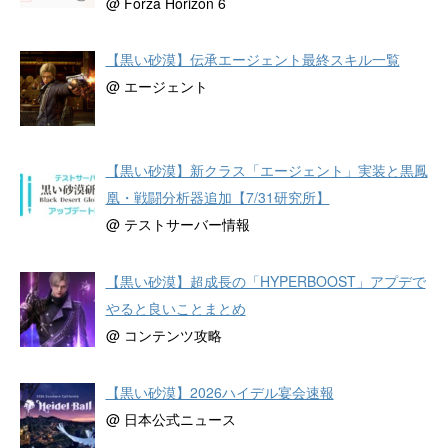
@ Forza Horizon 6
【黒い砂漠】伝承エージェント最終スキル一覧
@ エージェント
【黒い砂漠】新クラス「エージェント」実装と黒鳳
凰・戦闘分析器追加【7/31研究所】
@ テストサーバー情報
【黒い砂漠】超成長の「HYPERBOOST」アプデで
やると良いことまとめ
@ コンテンツ攻略
【黒い砂漠】2026ハイデル宴会速報
@ 日本公式ニュース