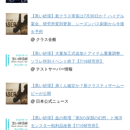
【黒い砂漠】新クラス実装は7月30日か？ ハイデル
宴会、研究所変則更新、シーズンパス刷新から今後
を予想
@ クラス全般
【黒い砂漠】大量加工式追加とアイテム重量調整、
ソラレ特別イベント終了【7/16研究所】
@ テストサーバー情報
【黒い砂漠】弟くん確定か？新クラスティザームー
ビーが公開
@ 日本公式ニュース
【黒い砂漠】血の祭壇「第3の深淵の幻想」と海洋
モンスター戦利品改善【7/10研究所】