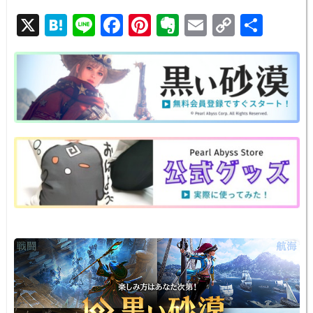
X
H
Li
F
Pi
E
E
C
共
at
n
a
nt
v
m
o
有
e
e
c
er
er
ail
p
n
e
e
n
y
a
b
st
ot
Li
o
e
n
o
k
k