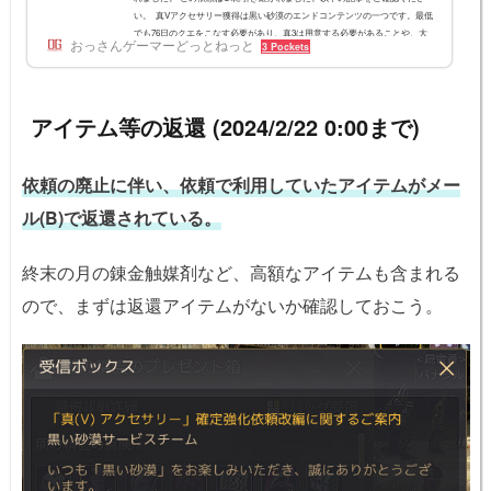
い。 真Vアクセサリー獲得は黒い砂漠のエンドコンテンツの一つです。最低
でも76日のクエをこなす必要があり、真3は用意する必要があることや、大
おっさんゲーマーどっとねっと
3 Pockets
量のヨナの破片や魔力の破片が必要になっているので、進行するかは必要材
料などをよく見て検討する必要があります。※2022/12/14 依頼で獲得できる
「燃える月光のブラックストーンの粉」の量が2倍に2022/3/12 「1. 燃える月
光の...
アイテム等の返還 (2024/2/22 0:00まで)
依頼の廃止に伴い、依頼で利用していたアイテムがメー
ル(B)で返還されている。
終末の月の錬金触媒剤など、高額なアイテムも含まれる
ので、まずは返還アイテムがないか確認しておこう。