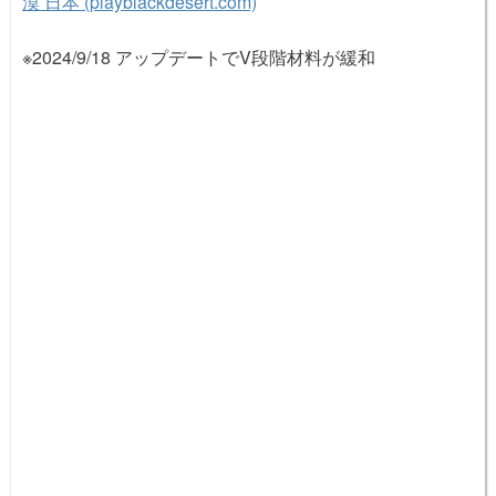
漠 日本 (playblackdesert.com)
※2024/9/18 アップデートでV段階材料が緩和