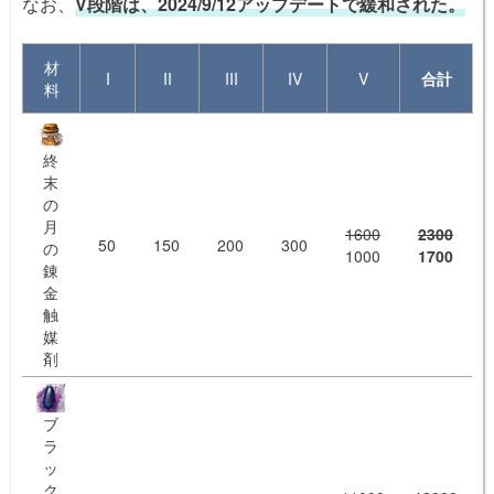
なお、
V段階は、2024/9/12アップデートで緩和された。
材
I
II
III
IV
V
合計
料
終
末
の
月
1600
2300
50
150
200
300
の
1000
1700
錬
金
触
媒
剤
ブ
ラ
ッ
ク