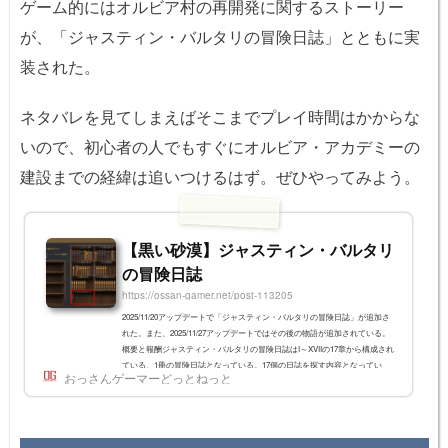
ゲーム的にはオルビア村の再開発に関するストーリー
が、「ジャスティン・バルタリの冒険日誌」とともに実
装された。
ネタバレを見てしまえばそこまでプレイ時間はかからな
いので、初心者の人でもすぐにオルビア・アカデミーの
建設までの経緯は追いつけるはず。ぜひやってみよう。
【黒い砂漠】ジャスティン・バルタリ
の冒険日誌
https://ossan-gamer.net/post-113205
2025/11/20アップデートで「ジャスティン・バルタリの冒険日誌」が追加さ
れた。また、2025/11/27アップデートではその後の物語が追加されている。
概要と報酬ジャスティン・バルタリの冒険日誌はI～XVIIの17章から構成され
ている、1冊の冒険日誌となっている。17個の日誌を探す内容となってい
おっさんゲーマーどっとねっと
て、ネタバレ全開でスムーズに行けば1時間で終わると思う。報酬は基本的
に称号などがメインだが、最後に「ジャスティン・バルタリの保証書」とい
うアイテムがもらえる。これは後日実装予定の「オルビア・アカデミー」の
開校時に、ジャスティン・...