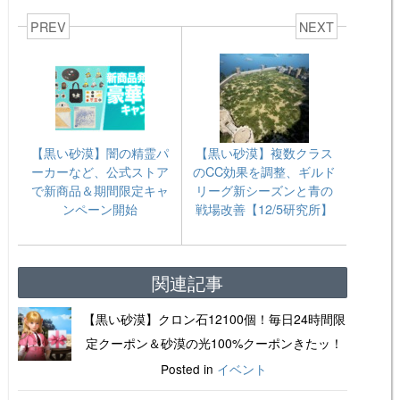
PREV
NEXT
【黒い砂漠】闇の精霊パ
【黒い砂漠】複数クラス
ーカーなど、公式ストア
のCC効果を調整、ギルド
で新商品＆期間限定キャ
リーグ新シーズンと青の
ンペーン開始
戦場改善【12/5研究所】
関連記事
【黒い砂漠】クロン石12100個！毎日24時間限
定クーポン＆砂漠の光100%クーポンきたッ！
Posted in
イベント