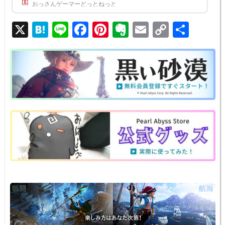
る。新クラスと思しき大剣持ちの女性の姿今回の発表では大剣を持った女性クラスがフィーチャー
おっさんゲーマーどっとねっと
されており、これがハイデル宴会で発表されていた新クラス「Savior（仮)」になると思われる。ま
た、マルガリーテからの手紙も添えられている。私だ、マルガリーテだ。覚えているか？ああ、こ
X
H
Li
F
Pi
E
E
C
共
の姿ではわからなかったかもしれないな。大丈夫だ。実を言うと...
at
n
a
nt
v
m
o
有
e
e
c
er
er
ail
p
n
e
e
n
y
a
b
st
ot
Li
o
e
n
o
k
k