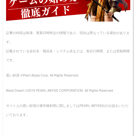
記事の内容は執筆、更新日時時点の情報であり、現在は異なっている場合がありま
す。
記載されている会社名・製品名・システム名などは、各社の商標、または登録商標
です。
黒い砂漠 ©Pearl Abyss Corp. All Rights Reserved.
Black Desert ©2019 PEARL ABYSS CORPORATION. All Rights Reserved.
サイト上の黒い砂漠の著作物利用に関しましてはPEARL ABYSS社の公認をいただ
いております。