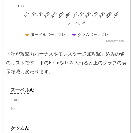
100
170
240
180
250
190
260
200
270
210
280
220
290
230
300
ヌーベルA
ヌーベルボーナス込
クツムボーナス込
Highcharts.com
下記が攻撃力ボーナスやモンスター追加攻撃力込みの値
のリストです。下のFromやToを入れると上のグラフの表
示領域も変わります。
ヌーベル
A:
クツム
A: