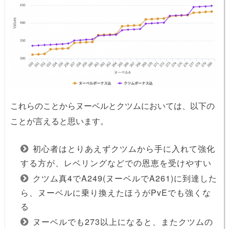
これらのことからヌーベルとクツムにおいては、以下の
ことが言えると思います。
初心者はとりあえずクツムから手に入れて強化
する方が、レベリングなどでの恩恵を受けやすい
クツム真4でA249(ヌーベルでA261)に到達した
ら、ヌーベルに乗り換えたほうがPvEでも強くな
る
ヌーベルでも273以上になると、またクツムの