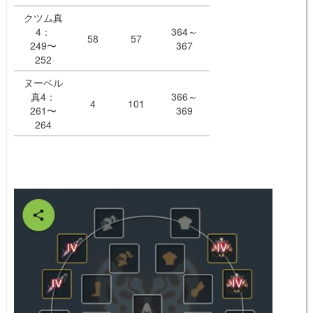
クツム真
4：
364～
58
57
249〜
367
252
ヌーベル
真4：
366～
4
101
261〜
369
264