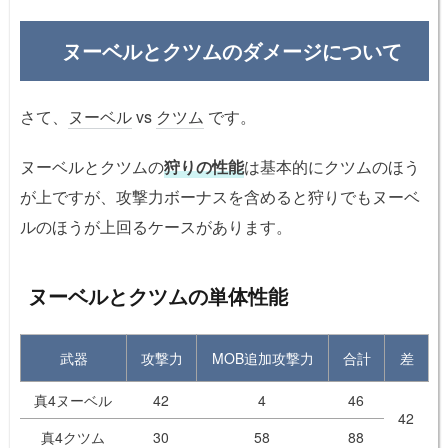
ヌーベルとクツムのダメージについて
さて、
ヌーベル
vs
クツム
です。
ヌーベルとクツムの
狩りの性能
は基本的にクツムのほう
が上ですが、攻撃力ボーナスを含めると狩りでもヌーベ
ルのほうが上回るケースがあります。
ヌーベルとクツムの単体性能
武器
攻撃力
MOB追加攻撃力
合計
差
真4ヌーベル
42
4
46
42
真4クツム
30
58
88