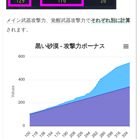
メイン武器
攻撃力、
覚醒武器
攻撃力で
それぞれ別に計算
されます。
黒い砂漠 - 攻撃力ボーナス
600
400
Values
200
0
316
172
244
100
226
298
154
280
136
208
334
190
262
118