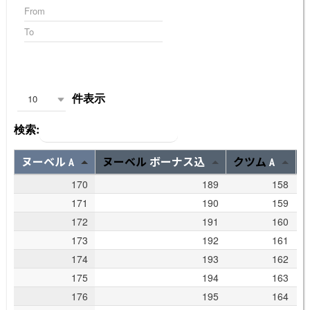
件表示
10
検索:
ヌーベル
A
ヌーベル
ボーナス込
クツム
A
170
189
158
171
190
159
172
191
160
173
192
161
174
193
162
175
194
163
176
195
164