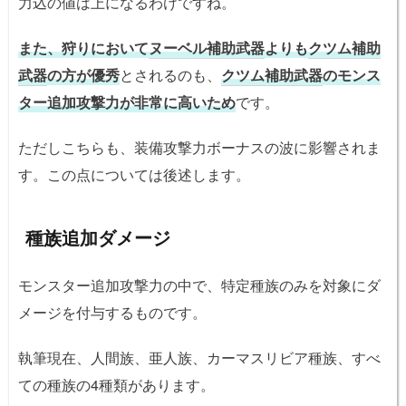
力込の値は上になるわけですね。
また、狩りにおいて
ヌーベル
補助武器
よりも
クツム
補助
武器
の方が優秀
とされるのも、
クツム
補助武器
のモンス
ター追加攻撃力が非常に高いため
です。
ただしこちらも、装備攻撃力ボーナスの波に影響されま
す。この点については後述します。
種族追加ダメージ
モンスター追加攻撃力の中で、特定種族のみを対象にダ
メージを付与するものです。
執筆現在、人間族、亜人族、カーマスリビア種族、すべ
ての種族の4種類があります。