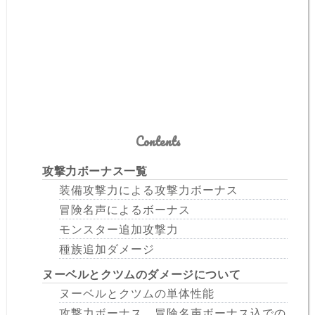
Contents
攻撃力ボーナス一覧
装備攻撃力による攻撃力ボーナス
冒険名声によるボーナス
モンスター追加攻撃力
種族追加ダメージ
ヌーベルとクツムのダメージについて
ヌーベルとクツムの単体性能
攻撃力ボーナス、冒険名声ボーナス込での