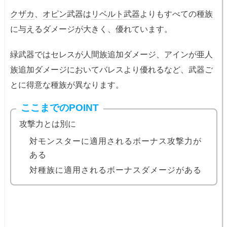
クザカ
、
オピン
武器は
リベルト武器
よりもすべての種族
に与えるダメージが大きく、優れています。
緑武器ではセレスが人間族追加ダメージ、アインが亜人
族追加ダメージにおいてバレスより優れるなど、武器ご
とに得意な種族が異なります。
ここまでのPOINT
攻撃力とは別に
対モンスターに適用されるボーナス攻撃力が
ある
対種族に適用されるボーナスダメージがある