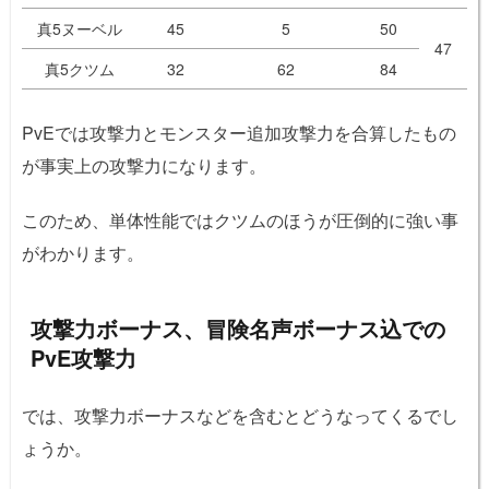
真5ヌーベル
45
5
50
47
真5クツム
32
62
84
PvEでは攻撃力とモンスター追加攻撃力を合算したもの
が事実上の攻撃力になります。
このため、単体性能ではクツムのほうが圧倒的に強い事
がわかります。
攻撃力ボーナス、冒険名声ボーナス込での
PvE攻撃力
では、攻撃力ボーナスなどを含むとどうなってくるでし
ょうか。