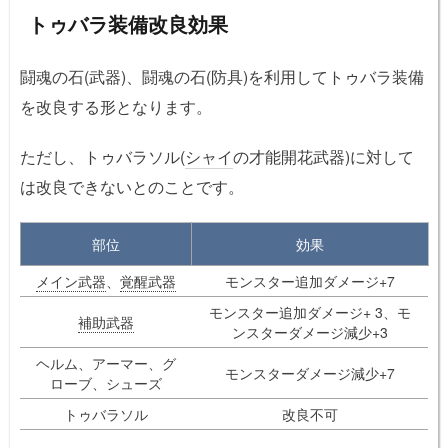
トゥバラ装備改良効果
闘魂の石(武器)、闘魂の石(防具)を利用してトゥバラ装備
を改良する形となります。
ただし、トゥバラソル(
シャイ
の才能開花武器)に対して
は改良できないとのことです。
部位
効果
メイン武器
、
覚醒武器
モンスター追加ダメージ+7
モンスター追加ダメージ+ 3、モ
補助武器
ンスターダメージ減少+3
ヘルム、アーマー、グ
モンスターダメージ減少+7
ローブ、シューズ
トゥバラソル
改良不可