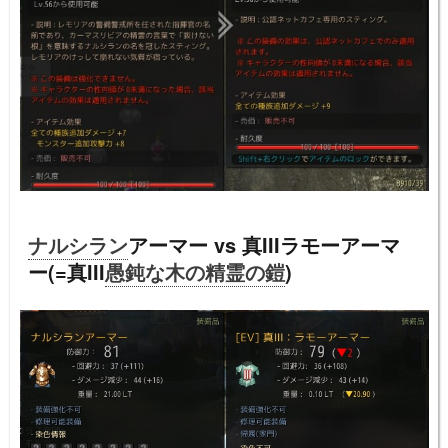
ナルシラン
アーマー vs 真IIIラモーアーマ
ー(=真III
愚鈍な木の精霊の鎧
)