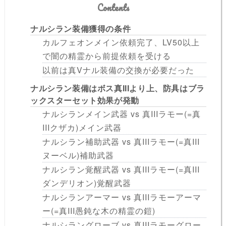
Contents
ナルシラン装備獲得の条件
カルフェオンメイン依頼完了、LV50以上
で闇の精霊から前提依頼を受ける
以前は真Vナル装備の交換が必要だった
ナルシラン装備はボス真IIIより上、防具はブラ
ックスターセット効果が発動
ナルシランメイン武器 vs 真IIIラモー(=真
IIIクザカ)メイン武器
ナルシラン補助武器 vs 真IIIラモー(=真III
ヌーベル)補助武器
ナルシラン覚醒武器 vs 真IIIラモー(=真III
ダンデリオン)覚醒武器
ナルシランアーマー vs 真IIIラモーアーマ
ー(=真III愚鈍な木の精霊の鎧)
ナルシラングローブ vs 真IIIラモーグロー