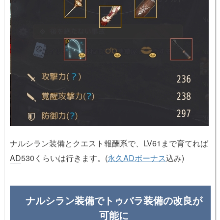
ナルシラン
装備とクエスト報酬系で、LV61まで育てれば
AD
530くらいは行きます。(
永久ADボーナス
込み)
ナルシラン装備でトゥバラ装備の改良が
可能に