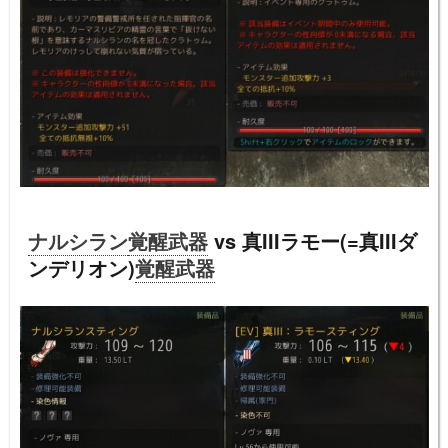
ナルシラン
覚醒武器
vs 真IIIラモー(=真IIIダ
ンデリオン)
覚醒武器