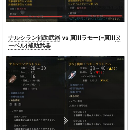
ナルシラン
補助武器
vs 真IIIラモー(=真III
ヌ
ーベル
)
補助武器