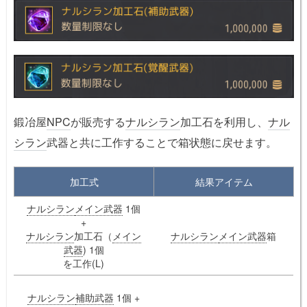
鍛冶屋
NPC
が販売する
ナルシラン
加工石を利用し、
ナル
シラン
武器と共に工作することで箱状態に戻せます。
加工式
結果アイテム
ナルシラン
メイン武器
1個
+
ナルシラン
加工石（
メイン
ナルシラン
メイン武器
箱
武器
) 1個
を工作(L)
ナルシラン
補助武器
1個 +