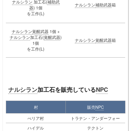
ナルシラン
加工石(
補助武
ナルシラン
補助武器
箱
器
) 1個
を工作(L)
ナルシラン
覚醒武器
1個 +
ナルシラン
加工石(
覚醒武器
)
ナルシラン
覚醒武器
箱
1個
を工作(L)
ナルシラン
加工石を販売している
NPC
村
販売
NPC
べリア村
トラナン・アンダーフォー
ハイデル
テクトン