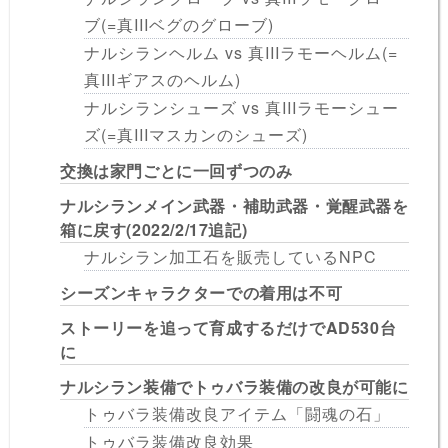
ブ(=真IIIベグのグローブ)
ナルシランヘルム vs 真IIIラモーヘルム(=
真IIIギアスのヘルム)
ナルシランシューズ vs 真IIIラモーシュー
ズ(=真IIIマスカンのシューズ)
交換は家門ごとに一回ずつのみ
ナルシランメイン武器・補助武器・覚醒武器を
箱に戻す(2022/2/17追記)
ナルシラン加工石を販売しているNPC
シーズンキャラクターでの着用は不可
ストーリーを追って育成するだけでAD530台
に
ナルシラン装備でトゥバラ装備の改良が可能に
トゥバラ装備改良アイテム「闘魂の石」
トゥバラ装備改良効果