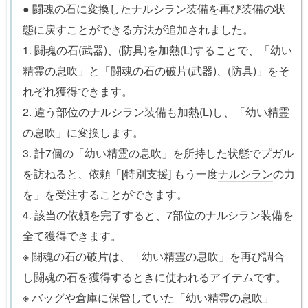
● 闘魂の石に変換した
ナルシラン
装備を再び装備の状
態に戻すことができる方法が追加されました。
1. 闘魂の石(武器)、(防具)を加熱(L)することで、「幼い
精霊の息吹」と「闘魂の石の破片(武器)、(防具)」をそ
れぞれ獲得できます。
2. 違う部位の
ナルシラン
装備も加熱(L)し、「幼い精霊
の息吹」に変換します。
3. 計7個の「幼い精霊の息吹」を所持した状態でプガル
を訪ねると、依頼「[特別支援] もう一度
ナルシラン
の力
を」を受注することができます。
4. 該当の依頼を完了すると、7部位の
ナルシラン
装備を
全て獲得できます。
※ 闘魂の石の破片は、「幼い精霊の息吹」を再び調合
し闘魂の石を獲得するときに使われるアイテムです。
※ バッグや倉庫に保管していた「幼い精霊の息吹」