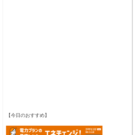
【今日のおすすめ】