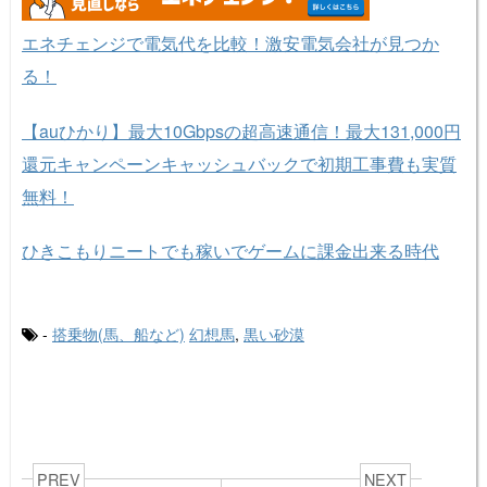
エネチェンジで電気代を比較！激安電気会社が見つか
る！
【auひかり】最大10Gbpsの超高速通信！最大131,000円
還元キャンペーンキャッシュバックで初期工事費も実質
無料！
ひきこもりニートでも稼いでゲームに課金出来る時代
-
搭乗物(馬、船など)
幻想馬
,
黒い砂漠
PREV
NEXT