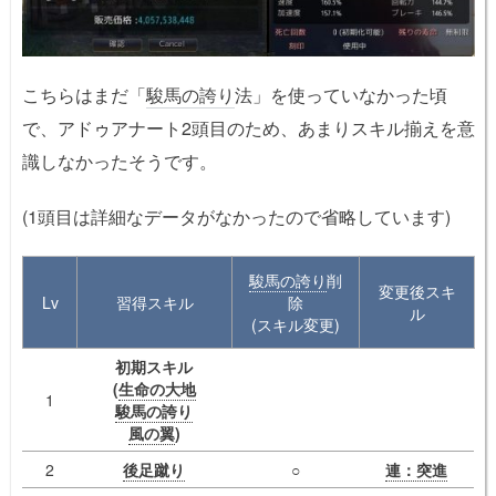
こちらはまだ「
駿馬の誇り
法」を使っていなかった頃
で、アドゥアナート2頭目のため、あまりスキル揃えを意
識しなかったそうです。
(1頭目は詳細なデータがなかったので省略しています)
駿馬の誇り
削
変更後スキ
Lv
習得スキル
除
ル
(スキル変更)
初期スキル
(
生命の大地
1
駿馬の誇り
風の翼
)
2
後足蹴り
○
連：突進