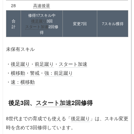
28
高速後退
修得17スキル中
合
後足蹴り
3回
変更7回
7スキル獲得
計
スタート加速
2回修
得
未保有スキル
・
後足蹴り
・
前足蹴り
・
スタート加速
・
横移動
・
警戒
・
強：前足蹴り
・
速：横移動
後足3回、
スタート加速
2回修得
8世代までの育成でも使える「
後足蹴り
」は、スキル変更
時を含めて3回修得しています。