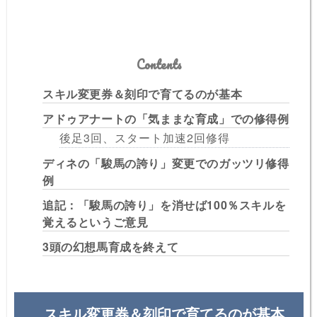
Contents
スキル変更券＆刻印で育てるのが基本
アドゥアナートの「気ままな育成」での修得例
後足3回、スタート加速2回修得
ディネの「駿馬の誇り」変更でのガッツリ修得
例
追記：「駿馬の誇り」を消せば100％スキルを
覚えるというご意見
3頭の幻想馬育成を終えて
スキル変更券＆刻印で育てるのが基本