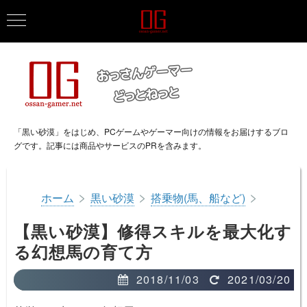
「黒い砂漠」をはじめ、PCゲームやゲーマー向けの情報をお届けするブロ
グです。記事には商品やサービスのPRを含みます。
>
>
>
ホーム
黒い砂漠
搭乗物(馬、船など)
【黒い砂漠】修得スキルを最大化す
る幻想馬の育て方
2018/11/03
2021/03/20