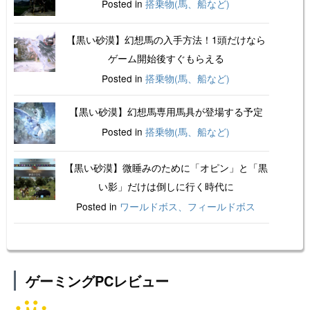
Posted in
搭乗物(馬、船など)
【黒い砂漠】幻想馬の入手方法！1頭だけなら
ゲーム開始後すぐもらえる
Posted in
搭乗物(馬、船など)
【黒い砂漠】幻想馬専用馬具が登場する予定
Posted in
搭乗物(馬、船など)
【黒い砂漠】微睡みのために「オピン」と「黒
い影」だけは倒しに行く時代に
Posted in
ワールドボス、フィールドボス
ゲーミングPCレビュー