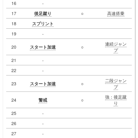
16
-
17
後足蹴り
○
高速搭乗
18
スプリント
19
-
連続ジャン
20
スタート加速
○
プ
21
-
22
-
二段ジャン
23
スタート加速
○
プ
強：後足蹴
24
警戒
○
り
25
-
26
-
27
-