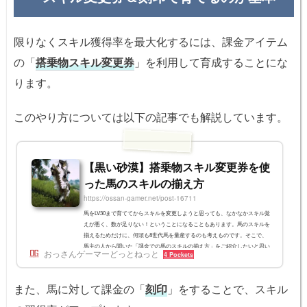
限りなくスキル獲得率を最大化するには、課金アイテム
の「
搭乗物スキル変更券
」を利用して育成することにな
ります。
このやり方については以下の記事でも解説しています。
【黒い砂漠】搭乗物スキル変更券を使
った馬のスキルの揃え方
https://ossan-gamer.net/post-16711
馬をLV30まで育ててからスキルを変更しようと思っても、なかなかスキル覚
えが悪く、数が足りない！ということになることもあります。馬のスキルを
揃えるためだけに、何頭も8世代馬を量産するのも考えものです。そこで、
馬主の人から聞いた「課金での馬のスキルの揃え方」をご紹介したいと思い
おっさんゲーマーどっとねっと
4 Pockets
ます。「スキル変更券」は早期から使う「搭乗物スキル変更券」は馬が取得
したスキルを他のスキルに変えるものですが、考え方によっては「スキルを
増やすための課金物」でもあります。それは、皆さんも経験で御存知の通
また、馬に対して課金の「
刻印
」をすることで、スキル
り、馬のスキルは覚えやす...