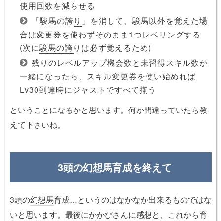
使用回数を減らせる
「
駿馬の誇り
」を消して、駿馬以外を覚えた場
合は変更券を使わずそのまま1つレベリングする
(次に
駿馬の誇り
は必ず覚えるため)
残りのレベルアップ機会数と未習得スキル数が
一緒になったら、スキル変更券を使い始めれば
Lv30到達時にジャストですべて揃う
ということになるかと思います。何か間違っていたら教
えて下さいね。
3頭の幻想馬育成を終えて
3頭の
幻想馬
育成…というのはなかなか出来るものではな
いと思います。最後にかかぴさんに感想と、これから育