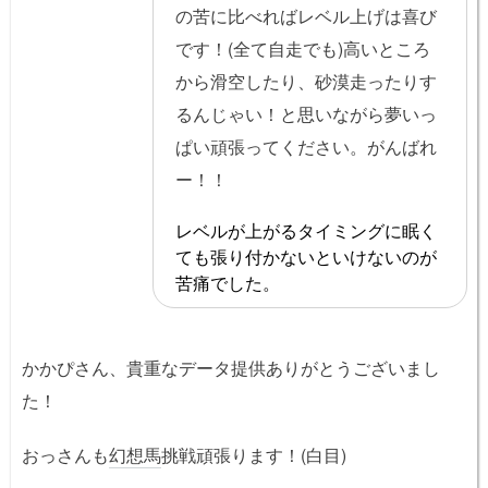
の苦に比べればレベル上げは喜び
です！(全て自走でも)高いところ
から滑空したり、砂漠走ったりす
るんじゃい！と思いながら夢いっ
ぱい頑張ってください。がんばれ
ー！！
レベルが上がるタイミングに眠く
ても張り付かないといけないのが
苦痛でした。
かかぴさん、貴重なデータ提供ありがとうございまし
た！
おっさんも
幻想馬
挑戦頑張ります！(白目)