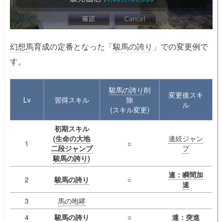
幻想馬
育成の定番となった「
駿馬の誇り
」での変更例で
す。
駿馬の誇り
削
変更後スキ
Lv
習得スキル
除
ル
(スキル変更)
初期スキル
(
生命の大地
連続ジャン
1
○
二段ジャンプ
プ
駿馬の誇り
)
連：瞬間加
2
駿馬の誇り
○
速
3
馬の咆哮
4
駿馬の誇り
○
連：突進