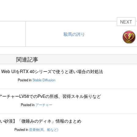
NEXT
駿馬の誇り
関連記事
fusion Web UIをRTX 40シリーズで使うと遅い場合の対処法
Posted in
Stable Diffusion
ーチャーLV58でのPvEの所感、習得スキル振りなど
Posted in
アーチャー
い砂漠】「微睡みのディネ」情報のまとめ
Posted in
搭乗物(馬、船など)