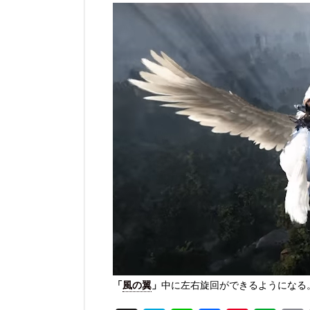
動
画
プ
レ
ー
ヤ
ー
「
風の翼
」
中に左右旋回ができるようになる