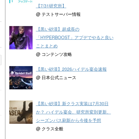
【7/31研究所】
@ テストサーバー情報
【黒い砂漠】超成長の
「HYPERBOOST」アプデでやると良い
ことまとめ
@ コンテンツ攻略
【黒い砂漠】2026ハイデル宴会速報
@ 日本公式ニュース
【黒い砂漠】新クラス実装は7月30日
か？ ハイデル宴会、研究所変則更新、
シーズンパス刷新から今後を予想
@ クラス全般