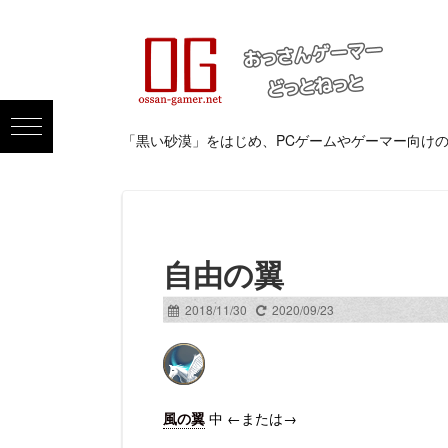
「黒い砂漠」をはじめ、PCゲームやゲーマー向け
自由の翼
2018/11/30
2020/09/23
風の翼
中 ←または→