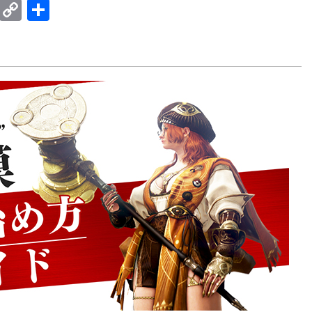
E
C
共
m
o
有
ail
p
y
Li
n
k