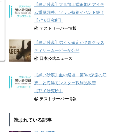
【黒い砂漠】大量加工式追加とアイテ
ム重量調整、ソラレ特別イベント終了
【7/16研究所】
@ テストサーバー情報
【黒い砂漠】弟くん確定か？新クラス
ティザームービーが公開
@ 日本公式ニュース
【黒い砂漠】血の祭壇「第3の深淵の幻
想」と海洋モンスター戦利品改善
【7/10研究所】
@ テストサーバー情報
読まれている記事