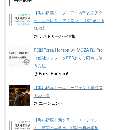
【黒い砂漠】エダニア：内部と新アク
セ「エクレタ・アペロン」【8/7研究所
(1/2)】
@ テストサーバー情報
PC版Forza Horizon 6でMOZA R5 Pro
と他社シフターをFFBありで同時に使
う方法
@ Forza Horizon 6
【黒い砂漠】伝承エージェント最終ス
キル一覧
@ エージェント
【黒い砂漠】新クラス「エージェン
ト」実装と黒鳳凰・戦闘分析器追加