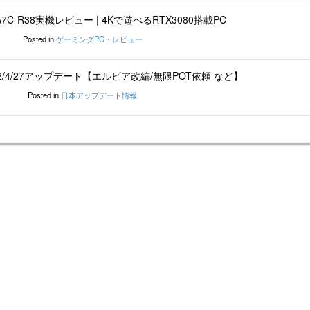
XA7C-R38実機レビュー | 4Kで遊べるRTX3080搭載PC
Posted in
ゲーミングPC・レビュー
2/4/27アップデート【エルビア改編/無限POT依頼 など】
Posted in
日本アップデート情報