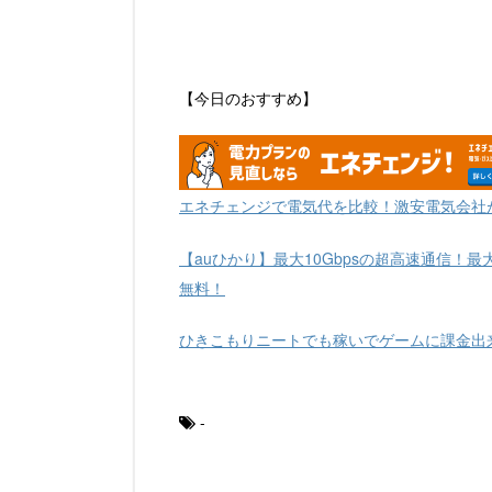
【今日のおすすめ】
エネチェンジで電気代を比較！激安電気会社
【auひかり】最大10Gbpsの超高速通信！最
無料！
ひきこもりニートでも稼いでゲームに課金出
-