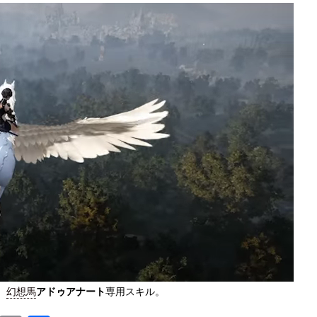
。
幻想馬
アドゥアナート
専用スキル。