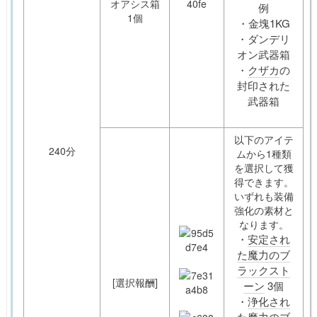
オアシス箱
例
1個
・金塊1KG
・ダンデリ
オン武器箱
・
クザカ
の
封印された
武器箱
以下のアイテ
240分
ムから1種類
を選択して獲
得できます。
いずれも装備
強化の素材と
なります。
・
安定され
た魔力のブ
ラックスト
[選択報酬]
ーン
3個
・
浄化され
た魔力のブ