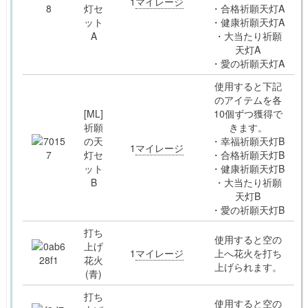
1
マイレージ
灯セ
・合格祈願天灯A
ット
・健康祈願天灯A
A
・大当たり祈願
天灯A
・愛の祈願天灯A
使用すると下記
のアイテムを各
[ML]
10個ずつ獲得で
祈願
きます。
の天
・幸福祈願天灯B
1
マイレージ
灯セ
・合格祈願天灯B
ット
・健康祈願天灯B
B
・大当たり祈願
天灯B
・愛の祈願天灯B
打ち
使用すると空の
上げ
1
マイレージ
上へ花火を打ち
花火
上げられます。
(青)
打ち
使用すると空の