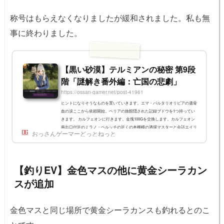
称号はもらえなくなりましたが緩和されました。私も無
事に終わりました。
【黒い砂漠】テルミアンの秘密 第9段
階「謎解き番外編：亡国の悲劇」
https://ossan-gamer.net/post-41961
ヒントになりそうなものを置いていきます。エマ・バルタリオリビアの遺骨
血の涙ここから依頼開始。ベリアの旅館隠された記録ブドウを1つ持ってい
きます。 カルフェオンに行きます。金塊100Gを交換します。カルフェオン
南出口付近のミラノ・ベルッチの近くの本棚横の酒場マスターと会話エイリ
おっさんゲーマーどっとねっと
ーンと話して完了。この後エイリーンに報告が続くので1キャラ置いておく
と良い。エイリーンの助け記憶の材料昔の記憶のエリクサーのレシピアイテ
ムには帰属がないのでどこかで作ってベリアに送っても大丈夫そう。 賢者
の血 x50 赤いきのこ...
【釣りEV】金色マスの他に黄金シーラカン
スが追加
金色マスと同じ場所で黄金シーラカンスも釣れるとのこ