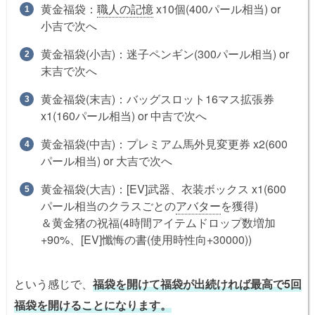
黄金福袋：
職人の記憶
x10個(400パール相当) or
小吉で次へ
黄金福袋(小吉)：迷子ペンギン(300パール相当) or
末吉で次へ
黄金福袋(末吉)：バッグスロット16マス拡張券
x1(160パール相当) or 中吉で次へ
黄金福袋(中吉)：プレミアム馬外見変更券 x2(600
パール相当) or 大吉で次へ
黄金福袋(大吉)：[EV]武器、衣装ボックス x1(600
パール相当のクラスごとの
アバター
を獲得)
＆黄金猪の祝福(4時間アイテムドロップ数増加
+90%、[EV]懺悔の書(使用時性向+30000))
という感じで、
福袋を開けて福袋が出続ければ最高で5回
福袋を開けることになります。