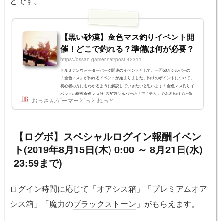
とです。
【黒い砂漠】金色マス釣りイベント開
催！どこで釣れる？準備は何が必要？
https://ossan-gamer.net/post-42311
テルミアンウォーターパーク関連のイベントとして、一匹50万シルバーの
「金色マス」が釣れるイベントが始まりました。釣りのポイントについて、
初心者の方にもわかるように解説していきたいと思います！金色マス釣りイ
ベントの概要金色マスは1匹50万シルバーの「アイテム」である釣りでは魚
おっさんゲーマーどっとねっと
とその他のアイテムが釣れますが、金色マスは「魚」ではなく、ただのアイ
テムです。 魚：時間が経つと鮮度が落ち、売価が落ちる。貿易商人に販売
する。釣った所から遠くで売ると高額になる。バッグ内でスタックしない。
金色マス：アイテム。時間...
【ログボ】スペシャルログイン報酬イベン
ト(2019年8月15日(木) 0:00 ～ 8月21日(水)
23:59まで)
ログイン時間に応じて「オアシス箱」「プレミアムオア
シス箱」「魔力の
ブラックストーン
」がもらえます。