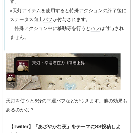
す。
※天灯アイテムを使用すると特殊アクションの終了後に
ステータス向上
バフ
が付与されます。
特殊アクション中に移動等を行うと
バフ
は付与され
ません。
天灯を使うと5分の幸運
バフ
などがつきます。他の効果も
あるのかな？
【Twitter】「あざやかな夜」をテーマに
SS
投稿しよ