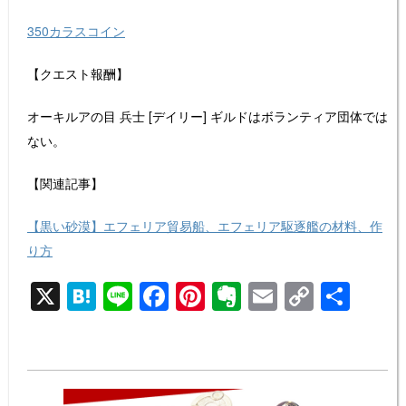
350カラスコイン
【クエスト報酬】
オーキルアの目 兵士 [デイリー] ギルドはボランティア団体では
ない。
【関連記事】
【黒い砂漠】エフェリア貿易船、エフェリア駆逐艦の材料、作
り方
X
H
Li
F
Pi
E
E
C
共
at
n
a
nt
v
m
o
有
e
e
c
er
er
ail
p
n
e
e
n
y