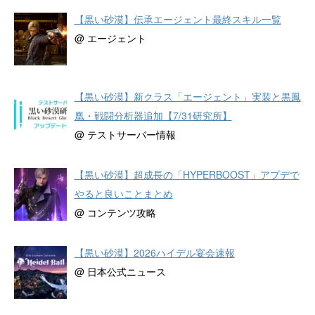
【黒い砂漠】伝承エージェント最終スキル一覧
@ エージェント
【黒い砂漠】新クラス「エージェント」実装と黒鳳
凰・戦闘分析器追加【7/31研究所】
@ テストサーバー情報
【黒い砂漠】超成長の「HYPERBOOST」アプデで
やると良いことまとめ
@ コンテンツ攻略
【黒い砂漠】2026ハイデル宴会速報
@ 日本公式ニュース