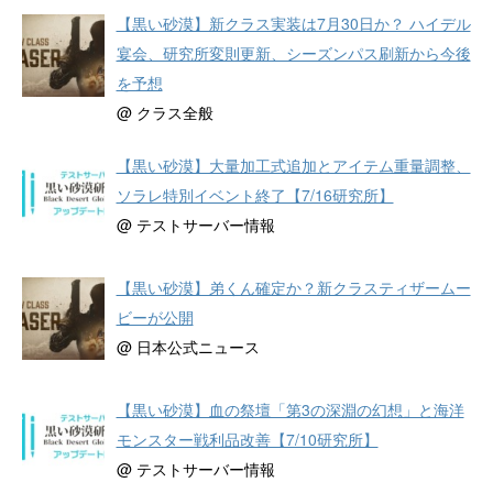
【黒い砂漠】新クラス実装は7月30日か？ ハイデル
宴会、研究所変則更新、シーズンパス刷新から今後
を予想
@ クラス全般
【黒い砂漠】大量加工式追加とアイテム重量調整、
ソラレ特別イベント終了【7/16研究所】
@ テストサーバー情報
【黒い砂漠】弟くん確定か？新クラスティザームー
ビーが公開
@ 日本公式ニュース
【黒い砂漠】血の祭壇「第3の深淵の幻想」と海洋
モンスター戦利品改善【7/10研究所】
@ テストサーバー情報