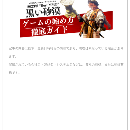
a
b
st
ot
Li
o
e
n
o
k
k
記事の内容は執筆、更新日時時点の情報であり、現在は異なっている場合があり
ます。
記載されている会社名・製品名・システム名などは、各社の商標、または登録商
標です。