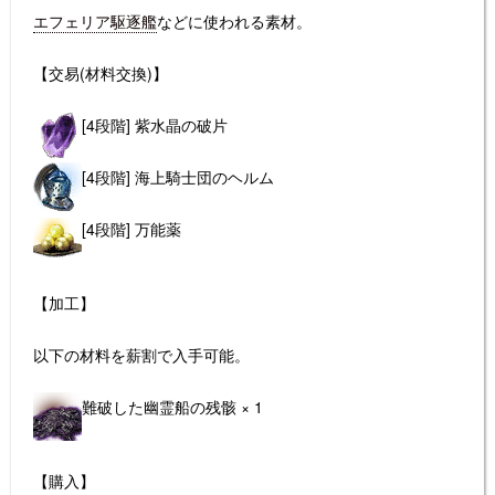
エフェリア駆逐艦
などに使われる素材。
【交易(材料交換)】
[4段階] 紫水晶の破片
[4段階] 海上騎士団のヘルム
[4段階] 万能薬
【加工】
以下の材料を薪割で入手可能。
難破した幽霊船の残骸 × 1
【購入】