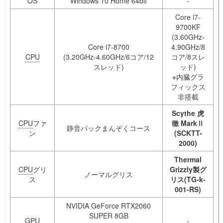
OS
Windows 10 Home 64bit
-
Core i7-
9700KF
(3.60GHz-
Core i7-8700
4.90GHz/8
CPU
(3.20GHz-4.60GHz/6コア/12
コア/8スレ
スレッド)
ッド)
※内臓グラ
フィックス
非搭載
Scythe 虎
CPU
ファ
徹 MarkⅡ
静音パックまんぞくコース
ン
(SCKTT-
2000)
Thermal
CPU
グリ
Grizzly製グ
ノーマルグリス
ス
リス(TG-k-
001-RS)
NVIDIA GeForce RTX2060
SUPER 8GB
GPU
-