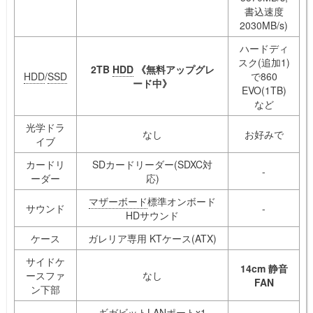
書込速度
2030MB/s)
ハードディ
スク(追加1)
2TB
HDD
《無料アップグレ
HDD
/
SSD
で860
ード中》
EVO(1TB)
など
光学ドラ
なし
お好みで
イブ
カードリ
SDカードリーダー(SDXC対
-
ーダー
応)
マザーボード
標準オンボード
サウンド
-
HDサウンド
ケース
ガレリア専用 KTケース(ATX)
サイドケ
14cm 静音
ースファ
なし
FAN
ン下部
ギガビットLANポートx1