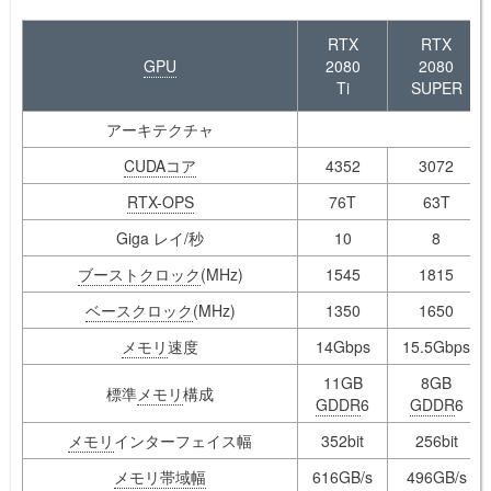
RTX
RTX
GPU
2080
2080
Ti
SUPER
アーキテクチャ
CUDAコア
4352
3072
RTX-OPS
76T
63T
Giga レイ/秒
10
8
ブーストクロック
(MHz)
1545
1815
ベースクロック
(MHz)
1350
1650
メモリ
速度
14Gbps
15.5Gbps
11GB
8GB
標準
メモリ
構成
GDDR
6
GDDR
6
メモリ
インターフェイス幅
352bit
256bit
メモリ帯域幅
616GB/s
496GB/s