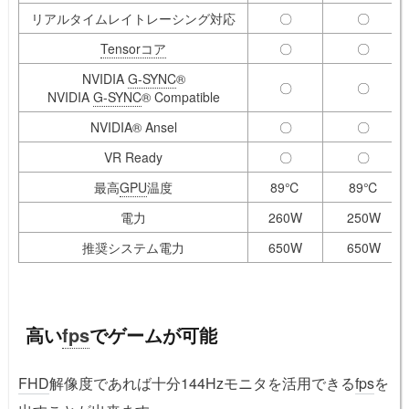
リアルタイムレイトレーシング対応
〇
〇
Tensorコア
〇
〇
NVIDIA
G-SYNC
®
〇
〇
NVIDIA
G-SYNC
® Compatible
NVIDIA® Ansel
〇
〇
VR Ready
〇
〇
最高
GPU
温度
89℃
89℃
電力
260W
250W
推奨システム電力
650W
650W
高い
fps
でゲームが可能
FHD
解像度であれば十分144Hzモニタを活用できる
fps
を