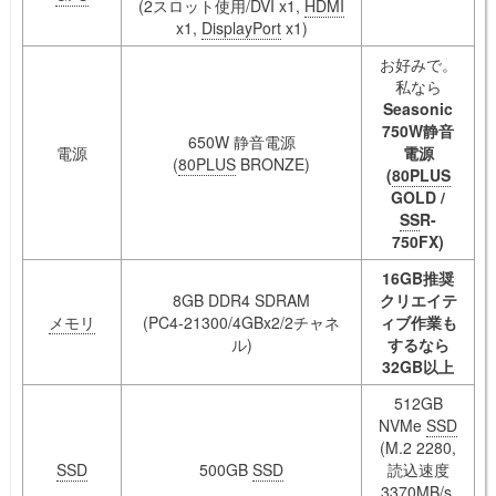
(2スロット使用/DVI x1,
HDMI
x1,
DisplayPort
x1)
お好みで。
私なら
Seasonic
750W静音
650W 静音電源
電源
電源
(
80PLUS
BRONZE)
(
80PLUS
GOLD /
SS
R-
750FX)
16GB推奨
8GB DDR4 SDRAM
クリエイテ
メモリ
(PC4-21300/4GBx2/2チャネ
ィブ作業も
ル)
するなら
32GB以上
512GB
NVMe
SSD
(M.2 2280,
SSD
500GB
SSD
読込速度
3370MB/s,