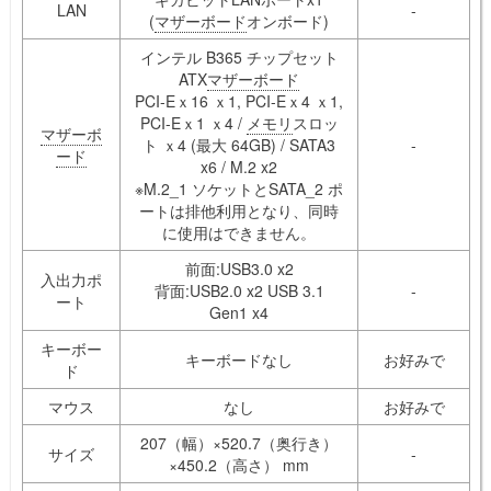
LAN
-
(
マザーボード
オンボード)
インテル B365 チップセット
ATX
マザーボード
PCI-Eｘ16 ｘ1, PCI-Eｘ4 ｘ1,
PCI-Eｘ1 ｘ4 /
メモリ
スロッ
マザーボ
ト ｘ4 (最大 64GB) / SATA3
-
ード
x6 / M.2 x2
※M.2_1 ソケットとSATA_2 ポ
ートは排他利用となり、同時
に使用はできません。
前面:USB3.0 x2
入出力ポ
背面:USB2.0 x2 USB 3.1
-
ート
Gen1 x4
キーボー
キーボードなし
お好みで
ド
マウス
なし
お好みで
207（幅）×520.7（奥行き）
サイズ
-
×450.2（高さ） mm