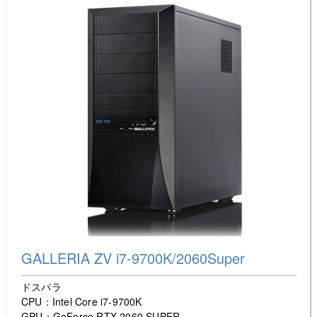
GALLERIA ZV i7-9700K/2060Super
ドスパラ
CPU：Intel Core i7-9700K
GPU：GeForce RTX 2060 SUPER