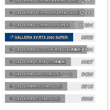
12960
GALLERIA ZZ (i9-9900K&RTX 2080 Ti)
12899
GALLERIA ZZ (i9-9900KF&RTX 2080 Ti)
11284
GALLERIA ZG (RTX 2080 SUPER)
9568
GALLERIA XV(RTX 2060 SUPER)
9554
GALLERIA ZG i7-9700K(RTX 2080搭載時)
8497
GALLERIA ZF(RTX 2070搭載時)
6424
GALLERIA GCR2070RGF-E
(ノート)
6319
GALLERIA RT5(GTX 1660 Ti)
6309
GALLERIA ZT(GTX 1660 Ti)