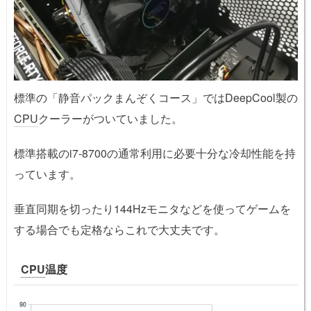
標準の「静音パックまんぞくコース」ではDeepCool製の
CPU
クーラーがついていました。
標準搭載のi7-8700の通常利用に必要十分な冷却性能を持
っています。
垂直同期を切ったり144Hzモニタなどを使ってゲームを
する場合でも定格ならこれで大丈夫です。
CPU
温度