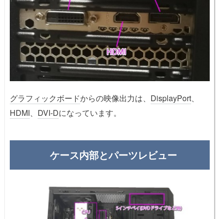
グラフィックボード
からの映像出力は、
DisplayPort
、
HDMI
、
DVI-D
になっています。
ケース内部とパーツレビュー