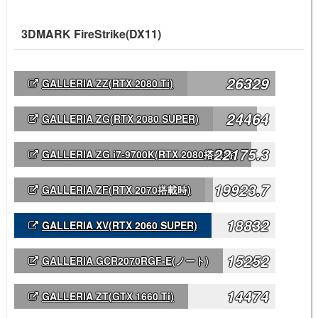
3DMARK FireStrike(DX11)
26329
GALLERIA ZZ(RTX 2080 Ti)
24464
GALLERIA ZG(RTX 2080 SUPER)
22175.3
GALLERIA ZG i7-9700K(RTX 2080搭載時)
19923.7
GALLERIA ZF(RTX 2070搭載時)
18832
GALLERIA XV(RTX 2060 SUPER)
15252
GALLERIA GCR2070RGF-E
(ノート)
14474
GALLERIA ZT(GTX 1660 Ti)