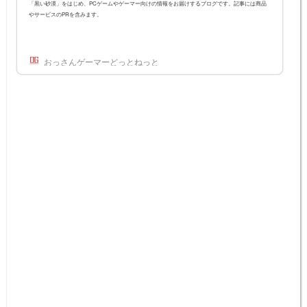
「黒い砂漠」をはじめ、PCゲームやゲーマー向けの情報をお届けするブログです。記事には商品
やサービスのPRを含みます。
おっさんゲーマーどっとねっと