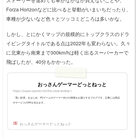
ストーリーを進めても車がなかなか買えないことや、
Forza Horizonなどに比べると挙動がいまいちだったり、
車種が少ないなど色々とツッコミどころは多いかな。
しかし、とにかくマップの規模的にトップクラスのドラ
イビングタイトルである点は2022年も変わらない。久々
に北東から南東まで300km/hは軽く出るスーパーカーで
飛ばしたが、40分もかかった。
おっさんゲーマーどっとねっと
https://ossan-gamer.net/the-crew-review-1
「黒い砂漠」をはじめ、PCゲームやゲーマー向けの情報をお届けするブログです。記事には商品
やサービスのPRを含みます。
おっさんゲーマーどっとねっと