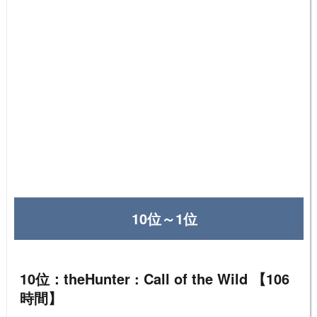
10位～1位
10位：theHunter : Call of the Wild 【106
時間】