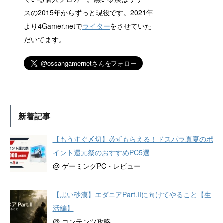
スの2015年からずっと現役です。2021年
より4Gamer.netで
ライター
をさせていた
だいてます。
新着記事
【もうすぐ〆切】必ずもらえる！ドスパラ真夏のポ
イント還元祭のおすすめPC5選
@ ゲーミングPC・レビュー
【黒い砂漠】エダニアPart.IIに向けてやること【生
活編】
@ コンテンツ攻略