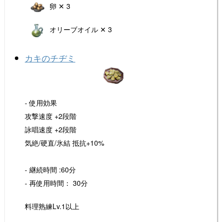
卵 ✕ 3
オリーブオイル ✕ 3
カキのチヂミ
- 使用効果
攻撃速度 +2段階
詠唱速度 +2段階
気絶/硬直/氷結 抵抗+10%
- 継続時間 :60分
- 再使用時間： 30分
料理熟練Lv.1以上