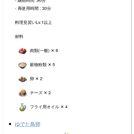
- 再使用時間 : 30分
料理見習いLv.1以上
材料
肉類(一般) ✕ 8
穀物粉類 ✕ 5
卵 ✕ 2
チーズ ✕ 2
フライ用オイル ✕ 4
ゆでた鳥卵