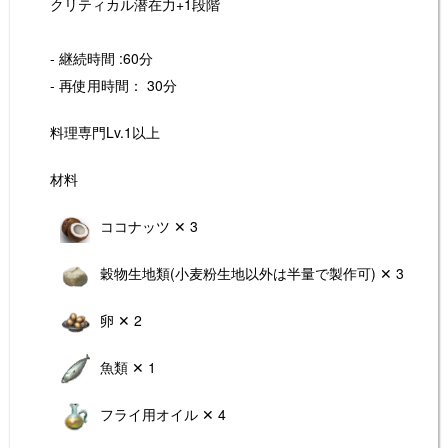
クリティカル潜在力+1段階
- 継続時間 :60分
- 再使用時間： 30分
料理専門Lv.1以上
材料
ココナッツ ✕ 3
穀物生地類(小麦粉生地以外は半量で製作可) ✕ 3
卵 ✕ 2
魚類 ✕ 1
フライ用オイル ✕ 4