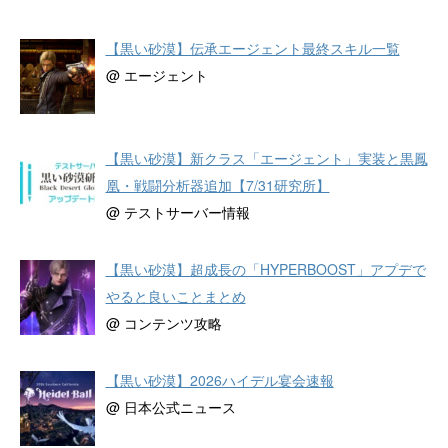
【黒い砂漠】伝承エージェント最終スキル一覧
@ エージェント
【黒い砂漠】新クラス「エージェント」実装と黒鳳
凰・戦闘分析器追加【7/31研究所】
@ テストサーバー情報
【黒い砂漠】超成長の「HYPERBOOST」アプデで
やると良いことまとめ
@ コンテンツ攻略
【黒い砂漠】2026ハイデル宴会速報
@ 日本公式ニュース