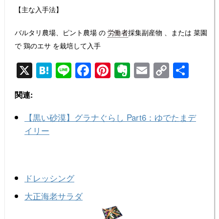
【主な入手法】
バルタリ農場、ピント農場 の
労働者
採集副産物 、または 菜園
で 鶏のエサ を栽培して入手
X
H
Li
F
Pi
E
E
C
共
at
n
a
nt
v
m
o
有
関連:
e
e
c
er
er
ail
p
n
e
e
n
y
【黒い砂漠】グラナぐらし Part6：ゆでたまデ
a
b
st
ot
Li
イリー
o
e
n
o
k
k
ドレッシング
大正海老サラダ