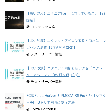
【黒い砂漠】エダニアPart.IIに向けてやること【戦
闘編】
@ コンテンツ攻略
【黒い砂漠】エクレタ・アペロン改良と新水晶・マ
ガハンの遺物【8/7研究所(2/2)】
@ テストサーバー情報
【黒い砂漠】エダニア：内部と新アクセ「エクレ
タ・アペロン」【8/7研究所(1/2)】
@ テストサーバー情報
PC版Forza Horizon 6でMOZA R5 Proと他社シフタ
ーをFFBありで同時に使う方法
@ Forza Horizon 6