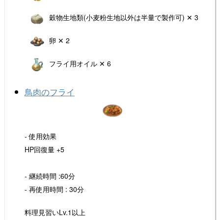
穀物生地類(小麦粉生地以外は半量で製作可) ✕ 3
卵 ✕ 2
フライ用オイル ✕ 6
鳥肉のフライ
- 使用効果
HP回復量 +5
- 継続時間 :60分
- 再使用時間 : 30分
料理見習いLv.1以上