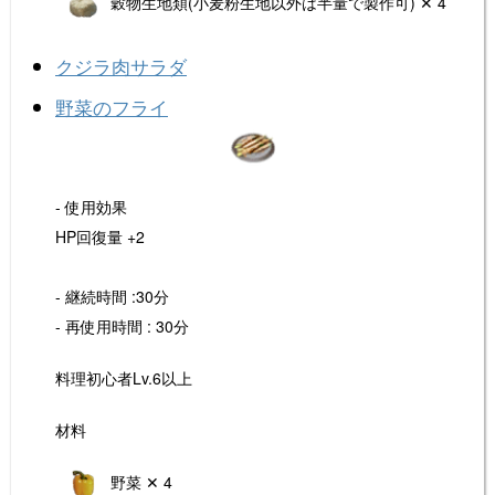
穀物生地類(小麦粉生地以外は半量で製作可) ✕ 4
クジラ肉サラダ
野菜のフライ
- 使用効果
HP回復量 +2
- 継続時間 :30分
- 再使用時間 : 30分
料理初心者Lv.6以上
材料
野菜 ✕ 4