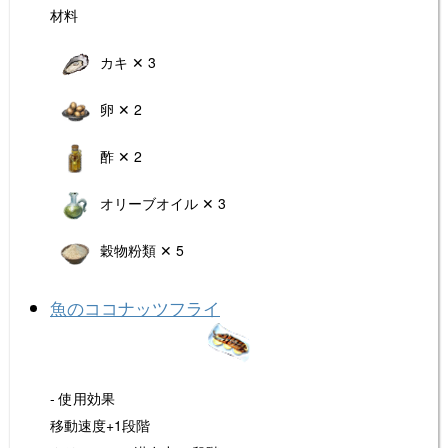
材料
カキ ✕ 3
卵 ✕ 2
酢 ✕ 2
オリーブオイル ✕ 3
穀物粉類 ✕ 5
魚のココナッツフライ
- 使用効果
移動速度+1段階