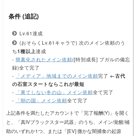
条件 (追記)
Lv.61達成
(おそらくLv.61キャラで) 次のメイン依頼のう
ち
1種以上
達成
-
簡素化されたメイン依頼
([特別成長] プガルの備忘
録)全て完了
-
「メディア」地域までのメイン依頼
完了
←古代
の石室スタートならこれが最短
-
「果てしない冬の山」メイン依頼
全て完了
-
「朝の国」メイン依頼
全て完了
上記条件を満たしたアカウントで「完了報酬(Y)」を開く
と、「真IVブラックスター武器」のうち、メイン/覚醒/補
助のいずれか1つ、または「[EV] 微かな闇捕食の起源