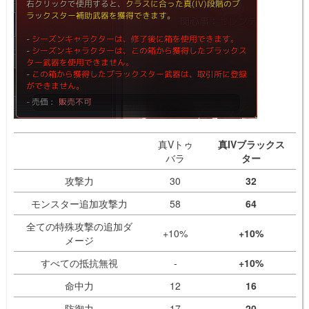
真Vトゥ
真IVブラックス
バラ
ター
攻撃力
30
32
モンスター追加攻撃力
58
64
全ての特殊攻撃の追加ダ
+10%
+10%
メージ
すべての抵抗無視
-
+10%
命中力
12
16
防御力
17
20