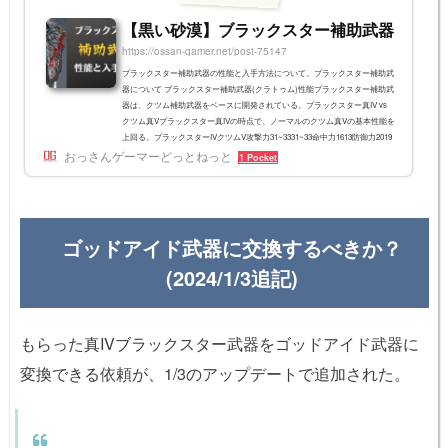
メージ+8モンスター追加...
【黒い砂漠】ブラックスター補助武器
https://ossan-gamer.net/post-75147
ブラックスター補助武器の性能と入手方法について。ブラックスター補助武
器について ブラックスター補助武器(クラトゥム)性能ブラックスター補助武
器は、クツム補助武器をベースに開発されている。ブラックスター真IV vs
クツム真Vブラックスター真IVの時点で、ノーマルのクツム真Vの基本性能を
上回る。ブラックスターIVクツムV攻撃力31~3331~33命中力1613防御力2019
おっさんゲーマーどっとねっと
回避力11(+33)11(+33)ダメージ減少9(+1)8水晶スロット22モンスター追加攻
1 Pocket
撃力6462モンスターダメージ減少2-すべての抵抗無視10%10% ブラックスタ
ー真V vs クツム真...
ゴッドアイド武器に交換するべきか？
(2024/1/3追記)
もらった真IVブラックスター武器をゴッドアイド武器に
変換できる依頼が、1/3のアップデートで追加された。