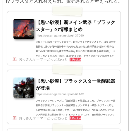
IVブラスタと入れ替えられ、販売されると考えられる。
【黒い砂漠】新メイン武器「ブラック
スター」の情報まとめ
https://ossan-gamer.net/post-37090
上位メイン武器「ブラックスター」についてまとめていきます。※5/8 日本実
装情報に基づき随時更新中4/10 純粋な魔力の塊の獲得手段を追加4/3 純粋な
魔力の塊の獲得手段を修正3/27 純粋な魔力の塊の獲得手段を修正等級は「ク
ザカ」などより上の「赤枠」真4でのを元に、クザカやオピンと比較すると
おっさんゲーマーどっとねっと
1 Pocket
以下のようになります。真4時点のメイン武器性能比較武器ブラックスター
クザカオピン攻撃力121～127114～118118～120命中力200192174水晶スロッ
ト222全ての種族追加ダメージ1719 19モンスター追加攻撃力321010攻撃速
度、詠唱速度増加332クリ...
【黒い砂漠】ブラックスター覚醒武器
が登場
https://ossan-gamer.net/post-61262
ブラックスターシリーズに「覚醒武器」が登場しました。ブラックスター覚
醒武器が実装ブラックスター覚醒武器とダンデリオン武器(カプラスの石な
し)の性能比較は以下の通りです。PvE性能で見れば、1段階上のダンデリオ
ンと同等以上の性能を持っていると言えるでしょう。真III性能ブラックスタ
おっさんゲーマーどっとねっと
1 Pocket
ーダンデリオン攻撃力114～125106～115アイテム効果全ての種族追加ダメー
ジ+7モンスター追加攻撃力+10全ての種族追加ダメージ+9真IV性能ブラック
スターダンデリオン攻撃力122～133114～123アイテム効果全ての種族追加ダ