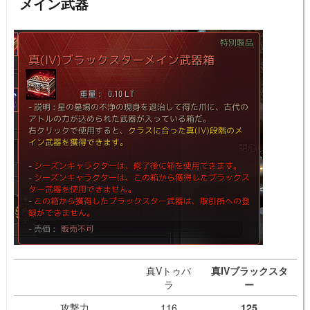
メイン武器
真Vトゥバ
真IVブラックスタ
ラ
ー
攻撃力
116
125