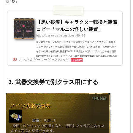
かる。
【黒い砂漠】キャラクター転換と装備
コピー「マルニの怪しい装置」
https://ossan-gamer.net/post-59429
黒い砂漠では、2つのキャラクターを切り替えて使うことができる。装備を
コピーできるアイテム転移機能と一緒に活用するのが基本だ。※2025/7/24 ア
イテム転移の依頼が大幅緩和2024/12/25 新しい転換システムに合わせて更新
2023/9/22 新しい転換システムに合わせて更新2022/4/8 転換に必要な材料の半
おっさんゲーマーどっとねっと
1 Pocket
減について追記2021/3/24 PvPなどの注意点を修正2021/3/23 全体的に書き直
し12/9 アップデートの変更を適用2020/9/18 9/17アプデの変更を適用キャラ
クター転換システムの概要 家門内の2つの一般キャラクターでペアを組み(転
換設定)、キャ...
3. 武器交換券で別クラス用にする