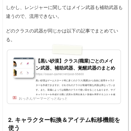
しかし、レンジャーに関してはメイン武器も補助武器も
違うので、流用できない。
どのクラスの武器が同じかは以下の記事でまとめてい
る。
【黒い砂漠】クラス(職業)ごとのメイ
ン武器、補助武器、覚醒武器のまとめ
https://ossan-gamer.net/post-55600
黒い砂漠はゲームスタート時に多くのクラス(職業)から自由に使用キャラク
ターを作成できますが、それぞれのクラスが装備可能な武器は異なっていま
す。また、装備によっては複数のクラスで使い回せることもあります。サブ
キャラクターを作成する際に武器を流用出来ると装備を用意するコストを減
おっさんゲーマーどっとねっと
らせるので、それぞれのクラスが使う武器種を知っておきましょう。クラス
と使用メイン武器、補助武器、覚醒武器の一覧クラスメイン武器補助武器覚
醒武器ウォーリア(WR)ソードシールド大剣レンジャー(RG)ロングボウダガ
ー精霊剣ソーサレス(SR)...
2. キャラクター転換＆アイテム転移機能を
使う