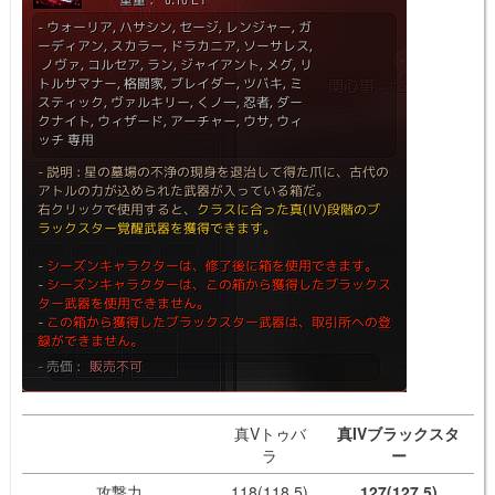
真Vトゥバ
真IVブラックスタ
ラ
ー
攻撃力
118(118.5)
127(127.5)