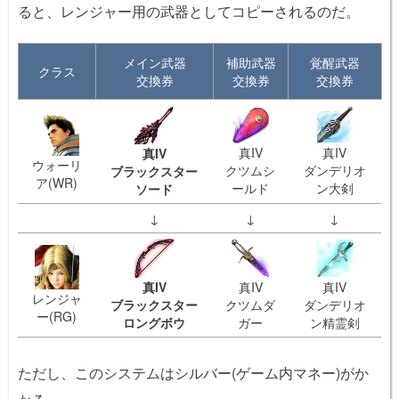
ると、レンジャー用の武器としてコピーされるのだ。
メイン武器
補助武器
覚醒武器
クラス
交換券
交換券
交換券
真IV
真IV
真IV
ウォーリ
クツムシ
ダンデリオ
ブラックスター
ア(WR)
ールド
ン大剣
ソード
↓
↓
↓
真IV
真IV
真IV
レンジャ
ブラックスター
クツムダ
ダンデリオ
ー(RG)
ロングボウ
ガー
ン精霊剣
ただし、このシステムはシルバー(ゲーム内マネー)がか