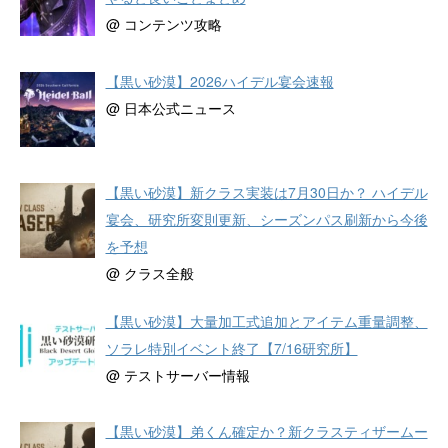
@ コンテンツ攻略
【黒い砂漠】2026ハイデル宴会速報
@ 日本公式ニュース
【黒い砂漠】新クラス実装は7月30日か？ ハイデル
宴会、研究所変則更新、シーズンパス刷新から今後
を予想
@ クラス全般
【黒い砂漠】大量加工式追加とアイテム重量調整、
ソラレ特別イベント終了【7/16研究所】
@ テストサーバー情報
【黒い砂漠】弟くん確定か？新クラスティザームー