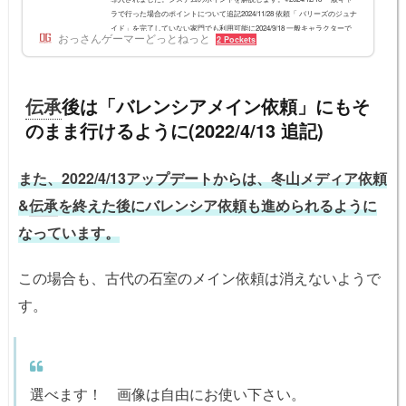
ラで行った場合のポイントについて追記2024/11/28 依頼「 バリーズのジュナ
イド」を完了していない家門でも利用可能に2024/9/18 一般キャラクターで
おっさんゲーマーどっとねっと
2 Pockets
も簡素化されたメイン依頼ができるように。2023/2/28 古い情報を削除2022/1
0/13 バレノスメイン依頼の補足2021/9/18 シーズン+での内容に修正2021/7/7
仕様変更に伴い記事修正簡素化されたメイン依頼とはざっくり言えば、メイ
ン依頼をスキッ...
伝承
後は「バレンシアメイン依頼」にもそ
のまま行けるように(2022/4/13 追記)
また、2022/4/13アップデートからは、冬山メディア依頼
&
伝承
を終えた後にバレンシア依頼も進められるように
なっています。
この場合も、古代の石室のメイン依頼は消えないようで
す。
選べます！ 画像は自由にお使い下さい。