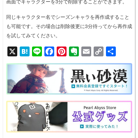
画面でキャラクターを3分で削除することができます。
同じキャラクター名でシーズンキャラを再作成すること
も可能です。その場合は削除後更に3分待ってから再作成
を試してみてください。
X
H
Li
F
Pi
E
E
C
共
at
n
a
nt
v
m
o
有
e
e
c
er
er
ail
p
n
e
e
n
y
a
b
st
ot
Li
o
e
n
o
k
k