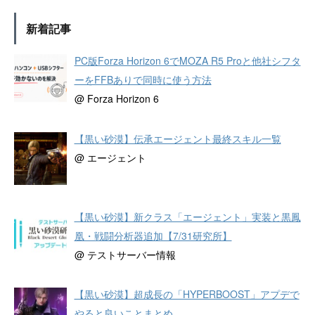
新着記事
PC版Forza Horizon 6でMOZA R5 Proと他社シフタ
ーをFFBありで同時に使う方法
@ Forza Horizon 6
【黒い砂漠】伝承エージェント最終スキル一覧
@ エージェント
【黒い砂漠】新クラス「エージェント」実装と黒鳳
凰・戦闘分析器追加【7/31研究所】
@ テストサーバー情報
【黒い砂漠】超成長の「HYPERBOOST」アプデで
やると良いことまとめ