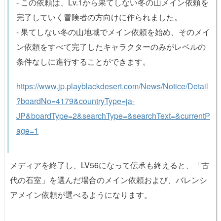
- この依頼は、Lv.1から果てしない冬の山メイン依頼を
完了していく冒険者の方向けに作られました。
- 果てしない冬の山地域でメイン依頼を始め、そのメイ
ン依頼をすべて完了したキャラクターのみがレベルの
条件なしに進行することができます。
https://www.jp.playblackdesert.com/News/Notice/Detail
?boardNo=4179&countryType=ja-
JP&boardType=2&searchType=&searchText=&currentP
age=1
メディアを終了し、LV56になって
伝承
も終えると、「古
代の石室」を選んだ場合のメイン依頼および、バレンシ
アメイン依頼が選べるようになります。