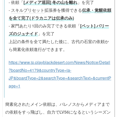
- 依頼「
[メディア巡回] 冬の山を離れ
」を完了
-
スキルプリセット
拡張券を獲得できる
伝承
・
覚醒
依頼
を全て完了(ドラカニアは
伝承
のみ)
- 家門あたり1回のみ完了できる依頼「
[ペット] バリー
ズのジュナイド
」を完了
上記の条件を全て満たした後に、古代の石室の依頼か
ら簡素化依頼進行ができます。
https://www.jp.playblackdesert.com/News/Notice/Detail
?boardNo=4179&countryType=ja-
JP&boardType=2&searchType=&searchText=&currentP
age=1
簡素化されたメイン依頼は、バレノスからメディアまで
の依頼をすっ飛ばし、自力でLV56になるというシーズン