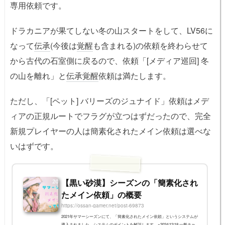
専用依頼です。
ドラカニアが果てしない冬の山スタートをして、LV56に
なって
伝承
(今後は
覚醒
も含まれる)の依頼を終わらせて
から古代の石室側に戻るので、依頼「[メディア巡回] 冬
の山を離れ」と
伝承
覚醒
依頼は満たします。
ただし、「[ペット] バリーズのジュナイド」依頼はメデ
ィアの正規ルートでフラグが立つはずだったので、完全
新規プレイヤーの人は簡素化されたメイン依頼は選べな
いはずです。
【黒い砂漠】シーズンの「簡素化され
たメイン依頼」の概要
https://ossan-gamer.net/post-69873
2021年サマーシーズンにて、「簡素化されたメイン依頼」というシステムが
導入されました。システムのポイントを解説します。※2024/12/18 一般キャ