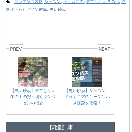
-
コンテンツ攻略
シーズン
,
ドラカニア
,
果てしない冬の山
,
簡
素化されたメイン依頼
,
黒い砂漠
PREV
NEXT
【黒い砂漠】果てしない
【黒い砂漠】シーズン：
冬の山の狩り場やダンジ
ドラカニアのシーズンパ
ョンの概要
ス課題を攻略！
関連記事