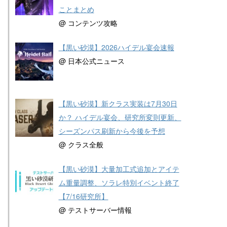
ことまとめ
@ コンテンツ攻略
【黒い砂漠】2026ハイデル宴会速報
@ 日本公式ニュース
【黒い砂漠】新クラス実装は7月30日
か？ ハイデル宴会、研究所変則更新、
シーズンパス刷新から今後を予想
@ クラス全般
【黒い砂漠】大量加工式追加とアイテ
ム重量調整、ソラレ特別イベント終了
【7/16研究所】
@ テストサーバー情報