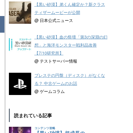
【黒い砂漠】弟くん確定か？新クラス
ティザームービーが公開
@ 日本公式ニュース
【黒い砂漠】血の祭壇「第3の深淵の幻
想」と海洋モンスター戦利品改善
【7/10研究所】
@ テストサーバー情報
プレステの円盤（ディスク）がなくな
る？ 中古ゲームのお話
@ ゲームコラム
読まれている記事