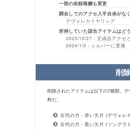
一部の依頼報酬も変更
調合してのアクセ入手自体がな
デヴォレカイヤリング
所持していた該当アイテムはど
2023/12/27：完成品アク
2024/1/3：シルバーに変換
削
削除されたアイテムは以下の7種類。
料だ。
古代の力 - 赤い欠片 (デヴ
古代の力 - 黒い欠片 (ツング