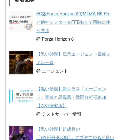
PC版Forza Horizon 6でMOZA R5 Pro
と他社シフターをFFBありで同時に使
う方法
@ Forza Horizon 6
【黒い砂漠】伝承エージェント最終ス
キル一覧
@ エージェント
【黒い砂漠】新クラス「エージェン
ト」実装と黒鳳凰・戦闘分析器追加
【7/31研究所】
@ テストサーバー情報
【黒い砂漠】超成長の
「HYPERBOOST」アプデでやると良い