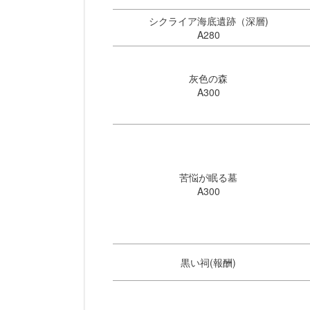
シクライア海底遺跡（深層)
A280
灰色の森
A300
苦悩が眠る墓
A300
黒い祠(報酬)