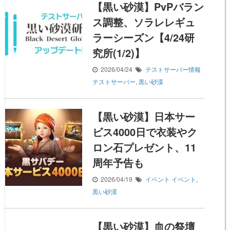
【黒い砂漠】PvPバラン
ス調整、ソラレレギュ
ラーシーズン【4/24研
究所(1/2)】
2026/04/24
テストサーバー情報
テストサーバー
,
黒い砂漠
【黒い砂漠】日本サー
ビス4000日で衣装やク
ロン石プレゼント、11
周年予告も
2026/04/19
イベント
イベント
,
黒い砂漠
【黒い砂漠】血の祭壇