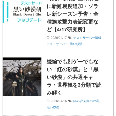
に新難易度追加・ソラ
レ新シーズン予告・全
種族攻撃力表記変更な
ど【4/17研究所】
2026/04/17
テストサーバー情報
テストサーバー
,
黒い砂漠
続編でも別ゲーでもな
い「紅の砂漠」と「黒
い砂漠」の共通キャ
ラ・世界観を3分類で読
み解く
2026/04/16
紅の砂漠
紅の砂漠
,
黒い砂漠