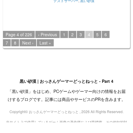
テストサーバー
,
黒い砂漠
Page 4 of 226
‹ Previous
1
2
3
4
5
6
7
8
Next ›
Last »
黒い砂漠 | おっさんゲーマーどっとねっと - Part 4
「黒い砂漠」をはじめ、PCゲームやゲーマー向けの情報をお届
けするブログです。記事には商品やサービスのPRを含みます。
Copyright© おっさんゲーマーどっとねっと , 2026 All Rights Reserved.
当サイト上で使用しているゲーム画像の著作権および商標権、その他知的財
産権は、当該コンテンツの提供元に帰属します。