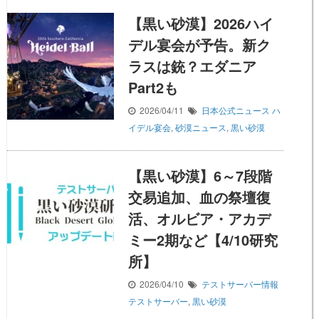
【黒い砂漠】2026ハイ
デル宴会が予告。新ク
ラスは銃？エダニア
Part2も
2026/04/11
日本公式ニュース
ハ
イデル宴会
,
砂漠ニュース
,
黒い砂漠
【黒い砂漠】6～7段階
交易追加、血の祭壇復
活、オルビア・アカデ
ミー2期など【4/10研究
所】
2026/04/10
テストサーバー情報
テストサーバー
,
黒い砂漠