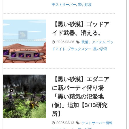
テストサーバー
,
黒い砂漠
【黒い砂漠】ゴッドア
イド武器、消える。
2026/03/26
装備、アイテム
ゴッ
ドアイド
,
ブラックスター
,
黒い砂漠
【黒い砂漠】エダニア
に新パーティ狩り場
「黒い精気の氾濫地
(仮)」追加【3/13研究
所】
2026/03/13
テストサーバー情報