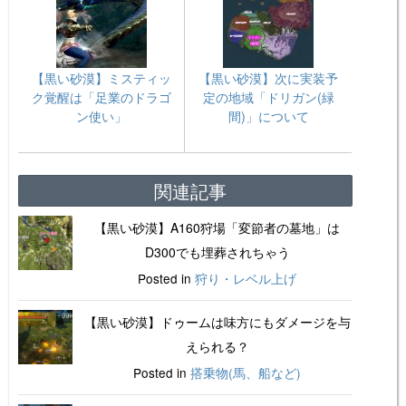
【黒い砂漠】ミスティッ
【黒い砂漠】次に実装予
ク覚醒は「足業のドラゴ
定の地域「ドリガン(緑
ン使い」
間)」について
関連記事
【黒い砂漠】A160狩場「変節者の墓地」は
D300でも埋葬されちゃう
Posted in
狩り・レベル上げ
【黒い砂漠】ドゥームは味方にもダメージを与
えられる？
Posted in
搭乗物(馬、船など)