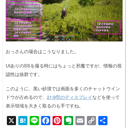
おっさんの場合はこうなりました。
UIありの
SS
を撮る時にはちょっと邪魔ですが、情報の視
認性は抜群です。
このように、黒い砂漠では画面を多くのチャットウイン
ドウが占めるので、
21:9型のディスプレイ
などを使って
表示領域を大きく取るのも手ですね。
X
H
Li
F
Pi
E
E
C
共