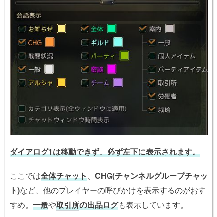
ダイアログ1は移動できず、必ず左下に表示されます。
ここでは
全体チャット
、
CHG(チャンネルグループチャッ
ト)
など、他のプレイヤーの呼びかけを表示するのがおす
すめ。
一般
や
取引所
の出品ログ
も表示しています。