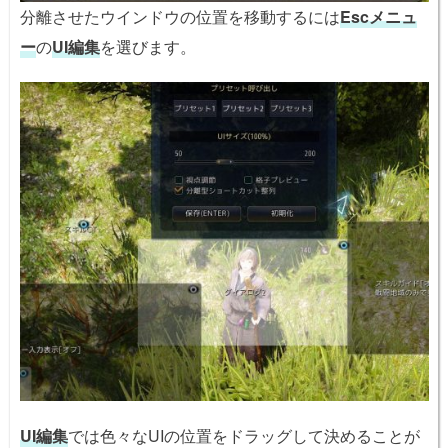
分離させたウインドウの位置を移動するには
Escメニュ
ー
の
UI編集
を選びます。
UI編集
では色々なUIの位置をドラッグして決めることが