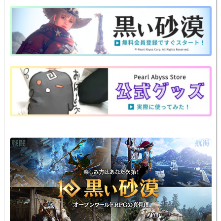
at
n
a
nt
v
m
o
有
e
e
c
er
er
ail
p
n
e
e
n
y
a
b
st
ot
Li
o
e
n
o
k
k