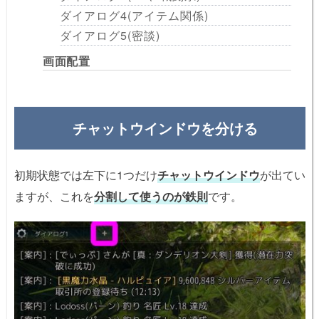
ダイアログ4(アイテム関係)
ダイアログ5(密談)
画面配置
チャットウインドウを分ける
初期状態では左下に1つだけ
チャットウインドウ
が出てい
ますが、これを
分割して使うのが鉄則
です。