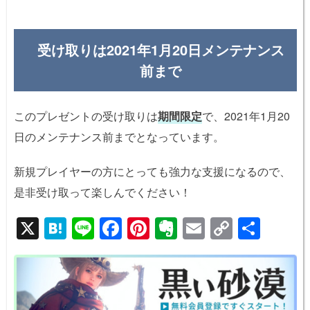
受け取りは2021年1月20日メンテナンス
前まで
このプレゼントの受け取りは
期間限定
で、2021年1月20
日のメンテナンス前までとなっています。
新規プレイヤーの方にとっても強力な支援になるので、
是非受け取って楽しんでください！
X
H
Li
F
Pi
E
E
C
共
at
n
a
nt
v
m
o
有
e
e
c
er
er
ail
p
n
e
e
n
y