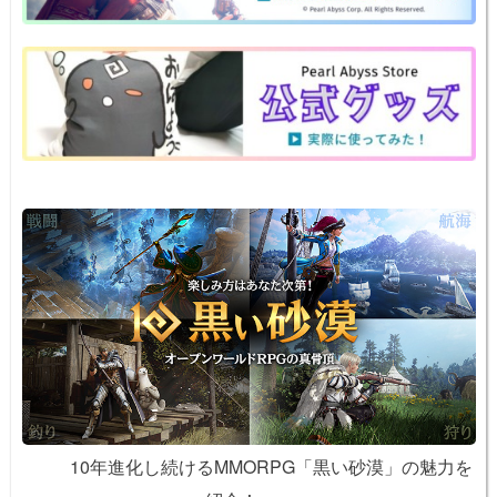
a
b
st
ot
Li
o
e
n
o
k
k
10年進化し続けるMMORPG「黒い砂漠」の魅力を