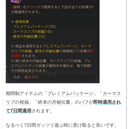
期間制アイテムの「
プレミアムパッケージ
」「
カーマス
リブの祝福
」「
終末の月秘伝書
」の
バフ
が
即時適用され
て7日間適用
されます。
なるべく7日間ガッツリ遊ぶ時に受け取ると良いです。