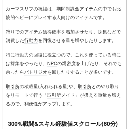
カーマスリブの祝福
は、期間制課金アイテムの中でも比
較的ヘビーにプレイする人向けのアイテムです。
狩りでのアイテム獲得確率を増加させたり、採集などで
消費した
行動力
を回復させる量を増やしたりします。
特に
行動力
の回復に役立つので、これを使っている時に
は採集をやったり、
NPC
の親密度を上げたり、それでも
余ったら
パトリジオ
を回したりすることが多いです。
取引所
の積載量(入れられる量)や、
取引所
とのやり取り
をリモートで行う「
取引所
メイド」が扱える重量も増え
るので、利便性がアップします。
300%戦闘&スキル経験値スクロール(60分)