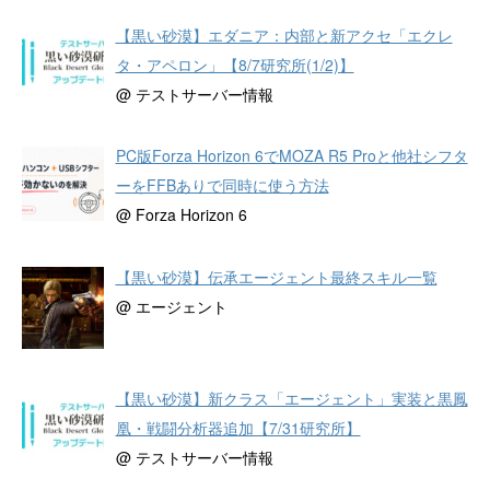
【黒い砂漠】エダニア：内部と新アクセ「エクレ
タ・アペロン」【8/7研究所(1/2)】
@ テストサーバー情報
PC版Forza Horizon 6でMOZA R5 Proと他社シフタ
ーをFFBありで同時に使う方法
@ Forza Horizon 6
【黒い砂漠】伝承エージェント最終スキル一覧
@ エージェント
【黒い砂漠】新クラス「エージェント」実装と黒鳳
凰・戦闘分析器追加【7/31研究所】
@ テストサーバー情報