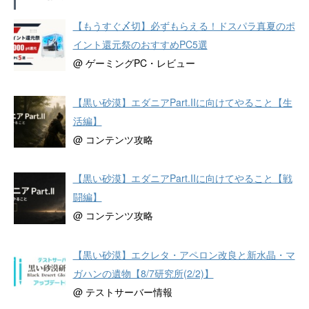
【もうすぐ〆切】必ずもらえる！ドスパラ真夏のポ
イント還元祭のおすすめPC5選
@ ゲーミングPC・レビュー
【黒い砂漠】エダニアPart.IIに向けてやること【生
活編】
@ コンテンツ攻略
【黒い砂漠】エダニアPart.IIに向けてやること【戦
闘編】
@ コンテンツ攻略
【黒い砂漠】エクレタ・アペロン改良と新水晶・マ
ガハンの遺物【8/7研究所(2/2)】
@ テストサーバー情報