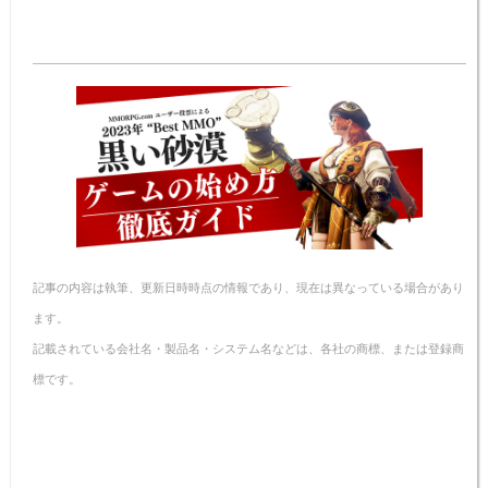
at
n
a
nt
v
m
o
有
e
e
c
er
er
ail
p
n
e
e
n
y
a
b
st
ot
Li
o
e
n
o
k
k
記事の内容は執筆、更新日時時点の情報であり、現在は異なっている場合があり
ます。
記載されている会社名・製品名・システム名などは、各社の商標、または登録商
標です。