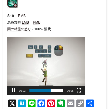
Shift +
RMB
馬搭乗時
LMB
+
RMB
闇の精霊の怒り
- 100% 消費
動
画
プ
レ
ー
ヤ
ー
00:04
00:05
X
H
Li
F
Pi
E
E
C
共