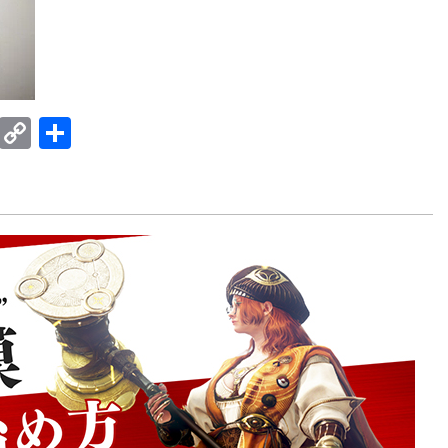
E
C
共
m
o
有
ail
p
y
Li
n
k