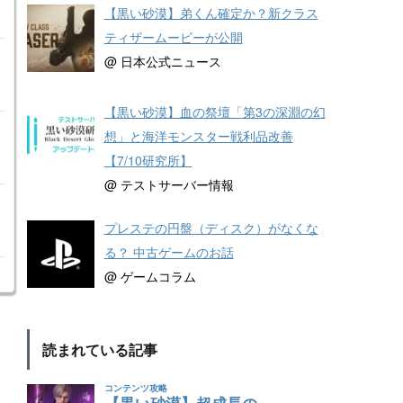
【黒い砂漠】弟くん確定か？新クラス
ティザームービーが公開
@ 日本公式ニュース
【黒い砂漠】血の祭壇「第3の深淵の幻
想」と海洋モンスター戦利品改善
【7/10研究所】
@ テストサーバー情報
プレステの円盤（ディスク）がなくな
る？ 中古ゲームのお話
@ ゲームコラム
読まれている記事