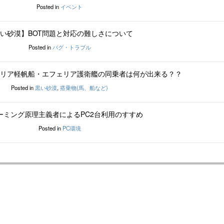
Posted in
イベント
い砂漠】BOT問題と対応の難しさについて
Posted in
バグ・トラブル
リア軽帆船・エフェリア護衛艦の同乗者は何が出来る？？
Posted in
黒い砂漠
,
搭乗物(馬、船など)
ゲーミング原理主義者によるPC2台利用のすすめ
Posted in
PC環境