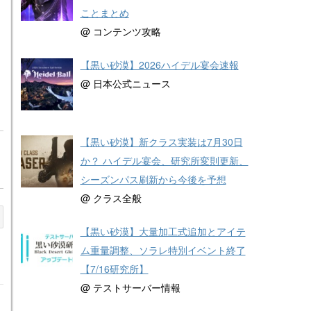
ことまとめ
@ コンテンツ攻略
【黒い砂漠】2026ハイデル宴会速報
@ 日本公式ニュース
【黒い砂漠】新クラス実装は7月30日
か？ ハイデル宴会、研究所変則更新、
シーズンパス刷新から今後を予想
@ クラス全般
【黒い砂漠】大量加工式追加とアイテ
ム重量調整、ソラレ特別イベント終了
【7/16研究所】
@ テストサーバー情報