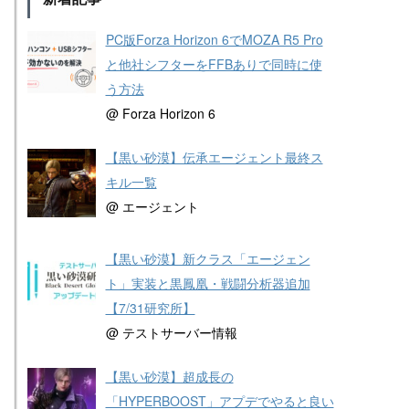
PC版Forza Horizon 6でMOZA R5 Pro
と他社シフターをFFBありで同時に使
う方法
@ Forza Horizon 6
【黒い砂漠】伝承エージェント最終ス
キル一覧
@ エージェント
【黒い砂漠】新クラス「エージェン
ト」実装と黒鳳凰・戦闘分析器追加
【7/31研究所】
@ テストサーバー情報
【黒い砂漠】超成長の
「HYPERBOOST」アプデでやると良い