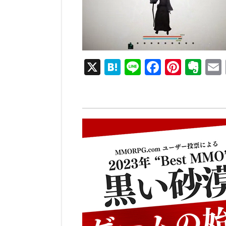
ー
X
H
Li
F
Pi
E
at
n
a
nt
v
e
e
c
er
er
n
e
e
n
a
b
st
ot
o
e
o
k