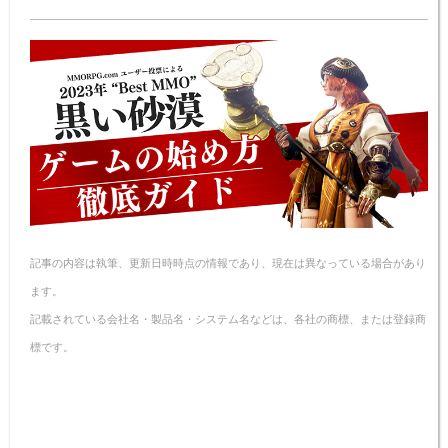
e
e
c
er
er
ail
p
n
e
e
n
y
a
b
st
ot
Li
o
e
n
o
k
k
記事の内容は執筆、更新日時時点の情報であり、現在は異なっている場合があり
ます。
記載されている会社名・製品名・システム名などは、各社の商標、または登録商
標です。