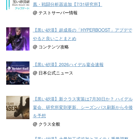
凰・戦闘分析器追加【7/31研究所】
@ テストサーバー情報
【黒い砂漠】超成長の「HYPERBOOST」アプデで
やると良いことまとめ
@ コンテンツ攻略
【黒い砂漠】2026ハイデル宴会速報
@ 日本公式ニュース
【黒い砂漠】新クラス実装は7月30日か？ ハイデル
宴会、研究所変則更新、シーズンパス刷新から今後
を予想
@ クラス全般
【黒い砂漠】大量加工式追加とアイテム重量調整、