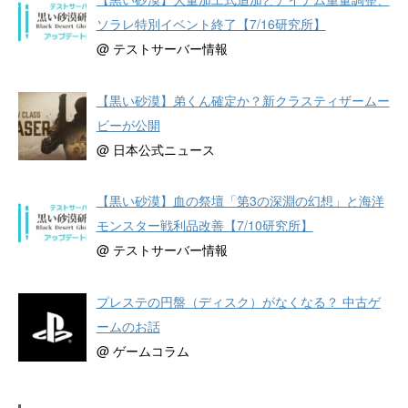
ソラレ特別イベント終了【7/16研究所】
@ テストサーバー情報
【黒い砂漠】弟くん確定か？新クラスティザームー
ビーが公開
@ 日本公式ニュース
【黒い砂漠】血の祭壇「第3の深淵の幻想」と海洋
モンスター戦利品改善【7/10研究所】
@ テストサーバー情報
プレステの円盤（ディスク）がなくなる？ 中古ゲ
ームのお話
@ ゲームコラム