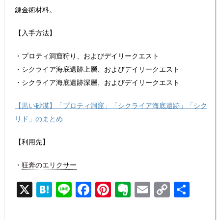
錬金術材料。
【入手方法】
・プロティ洞窟狩り、およびデイリークエスト
・シクライア海底遺跡上層、およびデイリークエスト
・シクライア海底遺跡深層、およびデイリークエスト
【黒い砂漠】「プロティ洞窟」「シクライア海底遺跡」「シク
リド」のまとめ
【利用先】
・
狂奔のエリクサー
X
H
Li
F
Pi
E
E
C
共
at
n
a
nt
v
m
o
有