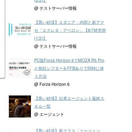
@ テストサーバー情報
【黒い砂漠】エダニア：内部と新アク
セ「エクレタ・アペロン」【8/7研究所
(1/2)】
@ テストサーバー情報
PC版Forza Horizon 6でMOZA R5 Pro
と他社シフターをFFBありで同時に使
う方法
@ Forza Horizon 6
【黒い砂漠】伝承エージェント最終ス
キル一覧
@ エージェント
【黒い砂漠】新クラス「エージェン