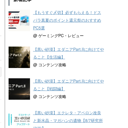
【もうすぐ〆切】必ずもらえる！ドス
パラ真夏のポイント還元祭のおすすめ
PC5選
@ ゲーミングPC・レビュー
【黒い砂漠】エダニアPart.IIに向けてや
ること【生活編】
@ コンテンツ攻略
【黒い砂漠】エダニアPart.IIに向けてや
ること【戦闘編】
@ コンテンツ攻略
【黒い砂漠】エクレタ・アペロン改良
と新水晶・マガハンの遺物【8/7研究所
(2/2)】