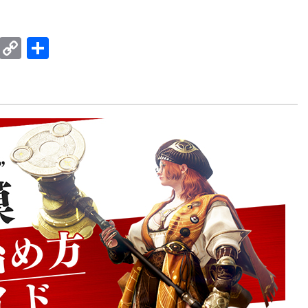
E
C
共
m
o
有
ail
p
y
Li
n
k