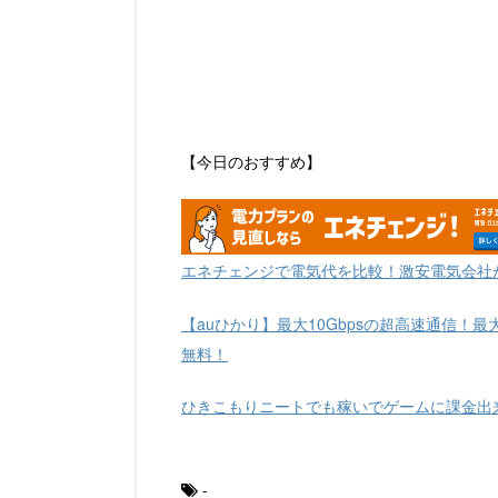
【今日のおすすめ】
エネチェンジで電気代を比較！激安電気会社
【auひかり】最大10Gbpsの超高速通信！最
無料！
ひきこもりニートでも稼いでゲームに課金出
-