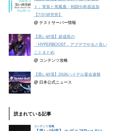
ト」実装と黒鳳凰・戦闘分析器追加
【7/31研究所】
@ テストサーバー情報
【黒い砂漠】超成長の
「HYPERBOOST」アプデでやると良い
ことまとめ
@ コンテンツ攻略
【黒い砂漠】2026ハイデル宴会速報
@ 日本公式ニュース
読まれている記事