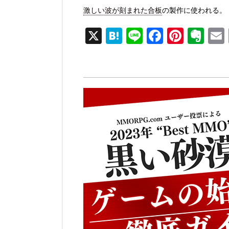
激しい波が刻まれた合板
の製作に使われる。
X
H
Li
F
Pi
E
at
n
a
nt
v
e
e
c
er
er
n
e
e
n
a
b
st
ot
o
e
o
k