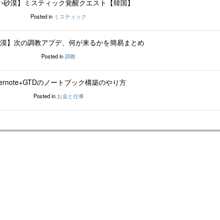
い砂漠】ミスティック覚醒クエスト【韓国】
Posted in
ミスティック
漠】次の調教アプデ、何が来るかを簡易まとめ
Posted in
調教
vernote+GTDのノートブック構築のやり方
Posted in
お金と仕事