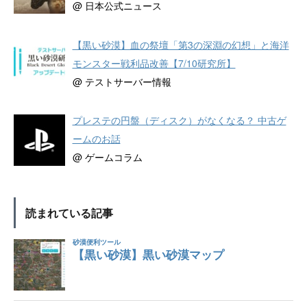
@ 日本公式ニュース
【黒い砂漠】血の祭壇「第3の深淵の幻想」と海洋
モンスター戦利品改善【7/10研究所】
@ テストサーバー情報
プレステの円盤（ディスク）がなくなる？ 中古ゲ
ームのお話
@ ゲームコラム
読まれている記事