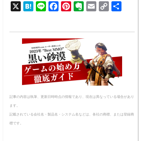
X
H
Li
F
Pi
E
E
C
共
at
n
a
nt
v
m
o
有
e
e
c
er
er
ail
p
n
e
e
n
y
a
b
st
ot
Li
o
e
n
o
k
k
記事の内容は執筆、更新日時時点の情報であり、現在は異なっている場合があり
ます。
記載されている会社名・製品名・システム名などは、各社の商標、または登録商
標です。