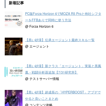
新着記事
PC版Forza Horizon 6でMOZA R5 Proと他社シフタ
ーをFFBありで同時に使う方法
@ Forza Horizon 6
【黒い砂漠】伝承エージェント最終スキル一覧
@ エージェント
【黒い砂漠】新クラス「エージェント」実装と黒鳳
凰・戦闘分析器追加【7/31研究所】
@ テストサーバー情報
【黒い砂漠】超成長の「HYPERBOOST」アプデで
やると良いことまとめ
@ コンテンツ攻略