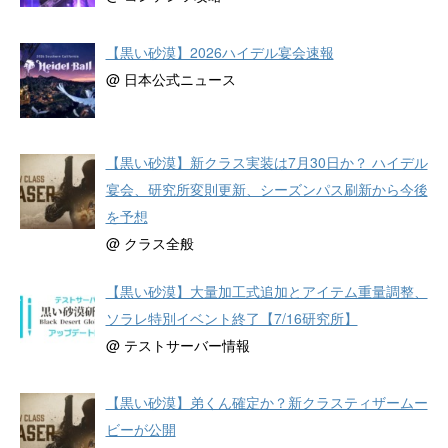
【黒い砂漠】2026ハイデル宴会速報
@ 日本公式ニュース
【黒い砂漠】新クラス実装は7月30日か？ ハイデル
宴会、研究所変則更新、シーズンパス刷新から今後
を予想
@ クラス全般
【黒い砂漠】大量加工式追加とアイテム重量調整、
ソラレ特別イベント終了【7/16研究所】
@ テストサーバー情報
【黒い砂漠】弟くん確定か？新クラスティザームー
ビーが公開