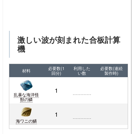
激しい波が刻まれた合板計算
機
必要数(1
利用した
必要数(連続
材料
回分)
い数
製作時)
1
乱暴な海洋怪
獣の鱗
1
海ワニの鱗