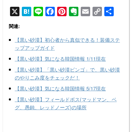
X
H
Li
F
Pi
E
E
C
共
at
n
a
nt
v
m
o
有
関連:
e
e
c
er
er
ail
p
n
e
e
n
y
【黒い砂漠】初心者から真似できる！装備ステ
a
b
st
ot
Li
ップアップガイド
o
e
n
【黒い砂漠】気になる韓国情報 1/11現在
o
k
【黒い砂漠】「黒い砂漠ビンゴ」で、黒い砂漠
k
のやりこみ度をチェックだ！
【黒い砂漠】気になる韓国情報 5/17現在
【黒い砂漠】フィールドボス(マッドマン、ベ
グ、愚鈍、レッドノーズ)の場所