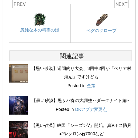
PREV
NEXT
愚鈍な木の精霊の鎧
ベグのグローブ
関連記事
【黒い砂漠】週間釣り大会、3回中2回が「ベリア村
海辺」ですけども
Posted in
金策
【黒い砂漠】黒サバ春の大調整～ダークナイト編～
Posted in
DKアプデ変更点
【黒い砂漠】韓国「シーズンV」開始。真Vボス防具
x2やクロン石7000など