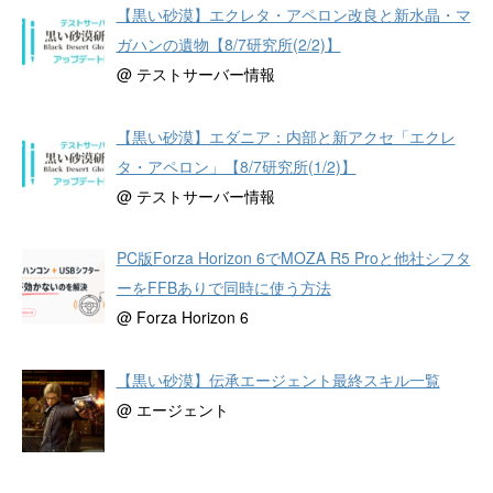
【黒い砂漠】エクレタ・アペロン改良と新水晶・マ
ガハンの遺物【8/7研究所(2/2)】
@ テストサーバー情報
【黒い砂漠】エダニア：内部と新アクセ「エクレ
タ・アペロン」【8/7研究所(1/2)】
@ テストサーバー情報
PC版Forza Horizon 6でMOZA R5 Proと他社シフタ
ーをFFBありで同時に使う方法
@ Forza Horizon 6
【黒い砂漠】伝承エージェント最終スキル一覧
@ エージェント