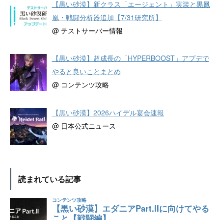
【黒い砂漠】新クラス「エージェント」実装と黒鳳
凰・戦闘分析器追加【7/31研究所】
@ テストサーバー情報
【黒い砂漠】超成長の「HYPERBOOST」アプデで
やると良いことまとめ
@ コンテンツ攻略
【黒い砂漠】2026ハイデル宴会速報
@ 日本公式ニュース
読まれている記事