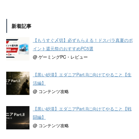
新着記事
【もうすぐ〆切】必ずもらえる！ドスパラ真夏のポ
イント還元祭のおすすめPC5選
@ ゲーミングPC・レビュー
【黒い砂漠】エダニアPart.IIに向けてやること【生
活編】
@ コンテンツ攻略
【黒い砂漠】エダニアPart.IIに向けてやること【戦
闘編】
@ コンテンツ攻略