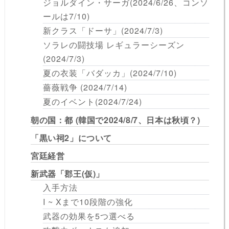
ジョルダイン・サーガ(2024/6/26、コンソ
ールは7/10)
新クラス「ドーサ」(2024/7/3)
ソラレの闘技場 レギュラーシーズン
(2024/7/3)
夏の衣装「バダッカ」(2024/7/10)
薔薇戦争 (2024/7/14)
夏のイベント(2024/7/24)
朝の国：都 (韓国で2024/8/7、日本は秋頃？)
「黒い祠2」について
宮廷経営
新武器「郡王(仮)」
入手方法
I ~ Xまで10段階の強化
武器の効果を5つ選べる