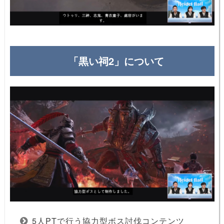
「黒い祠2」について
5人PTで行う協力型ボス討伐コンテンツ