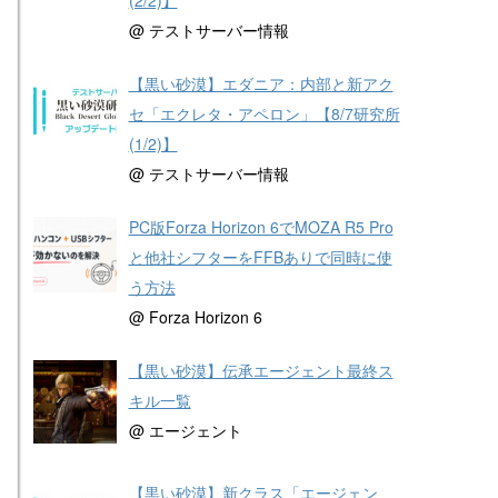
@ テストサーバー情報
【黒い砂漠】エダニア：内部と新アク
セ「エクレタ・アペロン」【8/7研究所
(1/2)】
@ テストサーバー情報
PC版Forza Horizon 6でMOZA R5 Pro
と他社シフターをFFBありで同時に使
う方法
@ Forza Horizon 6
【黒い砂漠】伝承エージェント最終ス
キル一覧
@ エージェント
【黒い砂漠】新クラス「エージェン