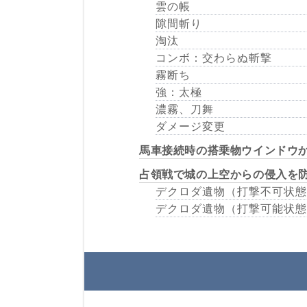
雲の帳
隙間斬り
淘汰
コンボ：交わらぬ斬撃
霧断ち
強：太極
濃霧、刀舞
ダメージ変更
馬車接続時の搭乗物ウインドウ
占領戦で城の上空からの侵入を
デクロダ遺物（打撃不可状態
デクロダ遺物（打撃可能状態