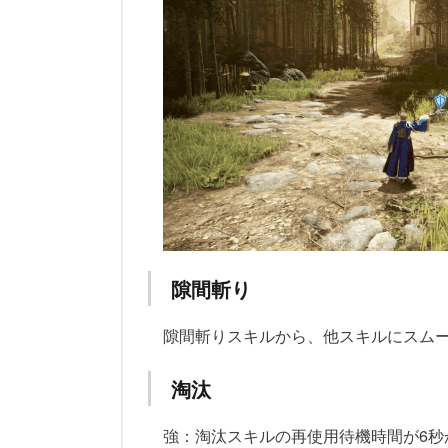
隙間斬り
隙間斬りスキルから、他スキルにスム
淘汰
強：淘汰スキルの再使用待機時間が6秒