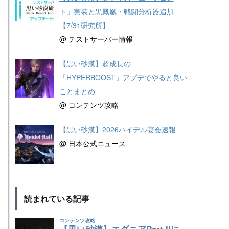
ト」実装と黒鳳凰・戦闘分析器追加
【7/31研究所】
@ テストサーバー情報
【黒い砂漠】超成長の
「HYPERBOOST」アプデでやると良い
ことまとめ
@ コンテンツ攻略
【黒い砂漠】2026ハイデル宴会速報
@ 日本公式ニュース
読まれている記事