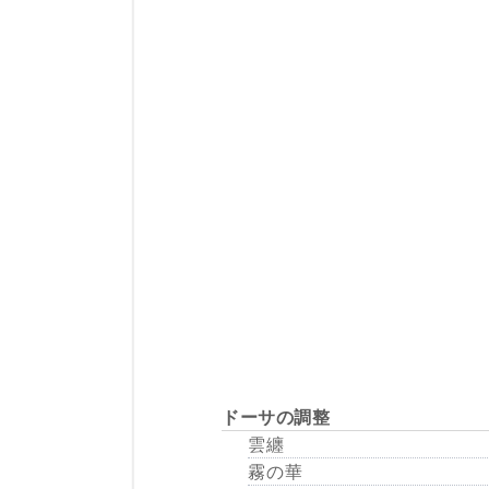
ドーサの調整
雲纏
霧の華