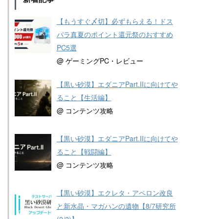
【もうすぐ〆切】必ずもらえる！ドス
パラ真夏のポイント還元祭のおすすめ
PC5選
@ ゲーミングPC・レビュー
【黒い砂漠】エダニアPart.IIに向けてや
ること【生活編】
@ コンテンツ攻略
【黒い砂漠】エダニアPart.IIに向けてや
ること【戦闘編】
@ コンテンツ攻略
【黒い砂漠】エクレタ・アペロン改良
と新水晶・マガハンの遺物【8/7研究所
(2/2)】