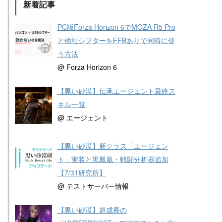
新着記事
PC版Forza Horizon 6でMOZA R5 Pro
と他社シフターをFFBありで同時に使
う方法
@ Forza Horizon 6
【黒い砂漠】伝承エージェント最終ス
キル一覧
@ エージェント
【黒い砂漠】新クラス「エージェン
ト」実装と黒鳳凰・戦闘分析器追加
【7/31研究所】
@ テストサーバー情報
【黒い砂漠】超成長の