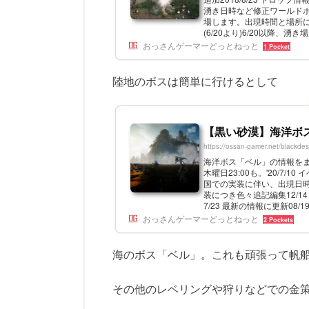
湧き日時など修正ワールド
場します。出現時間と場所につ
(6/20より)6/20以降
広場ができました。オピンが湧
おっさんゲーマーどっとねっと
1 Pocket
陸地のボスは簡単に行けるとして
【黒い砂漠】海洋ボ
https://ossan-gamer.net/blackdes
海洋ボス「ベル」の情報をまと
木曜日23:00も。'20/7/
国での実装に伴い、出現日時や戦
装につき色々追記編集12/1
7/23 最新の情報に更新08/1
臓「ベル」につい...
おっさんゲーマーどっとねっと
2 Pockets
海のボス「ベル」。これも頑張って帆
その他のレベリングや狩りなどでの金