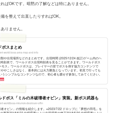
ればOKです。暗黙の了解などは特にありません。
備を整えて出直したりすればOK。
もありません。
ドボスまとめ
ert-world-boss-area-map-and-info
や出現場所などのまとめです。出現時間 (2025/12/24 改訂)ゲーム内のヘ
ボス出現時刻表で、ワールドボス出現時刻表を見ることができます。ワールドボス
ガーモス」ワールドボスは、プレイヤーの皆でボスを倒す協力コンテンツで
なややこしさはなく、基本的には火力勝負となっています。初見で行っても
というシンプルなコンテンツなので、初心者も臆せず参加してみてください。
あり...
kets
ルドボス「ミルの木破壊者オピン」実装。新ボス武器も
ert-worldboss-mirumok-destroyer-offin
オピン」の情報を紹介します。※2023/7/22 ドロップに「夢想の羽毛」を
報の更新2018/6/22 仕様変更により出現場所の修正2018/5/30 仕様変更により