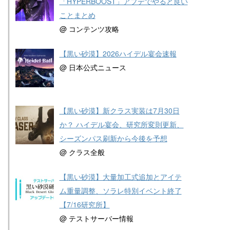
「HYPERBOOST」アプデでやると良い
ことまとめ
@ コンテンツ攻略
【黒い砂漠】2026ハイデル宴会速報
@ 日本公式ニュース
【黒い砂漠】新クラス実装は7月30日
か？ ハイデル宴会、研究所変則更新、
シーズンパス刷新から今後を予想
@ クラス全般
【黒い砂漠】大量加工式追加とアイテ
ム重量調整、ソラレ特別イベント終了
【7/16研究所】
@ テストサーバー情報