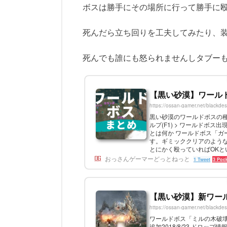
ボスは勝手にその場所に行って勝手に殴
死んだら立ち回りを工夫してみたり、装
死んでも誰にも怒られませんしタブー
【黒い砂漠】ワール
https://ossan-gamer.net/blackdes
黒い砂漠のワールドボスの種類
ルプ(F1) > ワールド
とは何か ワールドボス「
す。ギミッククリアのよう
とにかく殴っていればOK
水晶が割れるなどのデスペナは
おっさんゲーマーどっとねっと
1 Tweet
3 Poc
【黒い砂漠】新ワー
https://ossan-gamer.net/blackdes
ワールドボス「ミルの木破壊者
追加2018/8/23 ドロップ情