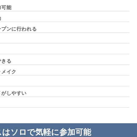
加可能
動
ープンに行われる
」
できる
ラメイク
イがしやすい
スはソロで気軽に参加可能