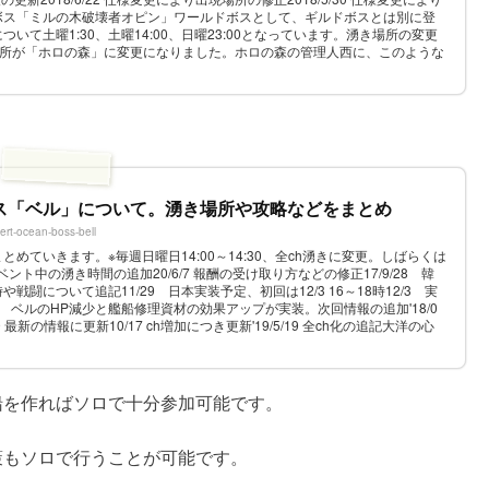
ボス「ミルの木破壊者オピン」ワールドボスとして、ギルドボスとは別に登
いて土曜1:30、土曜14:00、日曜23:00となっています。湧き場所の変更
、湧き場所が「ホロの森」に変更になりました。ホロの森の管理人西に、このような
くま...
ス「ベル」について。湧き場所や攻略などをまとめ
ert-ocean-boss-bell
めていきます。※毎週日曜日14:00～14:30、全ch湧きに変更。しばらくは
10 イベント中の湧き時間の追加20/6/7 報酬の受け取り方などの修正17/9/28 韓
闘について追記11/29 日本実装予定、初回は12/3 16～18時12/3 実
4 ベルのHP減少と艦船修理資材の効果アップが実装。次回情報の追加'18/0
9 最新の情報に更新10/17 ch増加につき更新'19/5/19 全ch化の追記大洋の心
船を作ればソロで十分参加可能です。
策もソロで行うことが可能です。