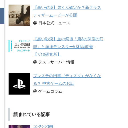
【黒い砂漠】弟くん確定か？新クラス
ティザームービーが公開
@ 日本公式ニュース
【黒い砂漠】血の祭壇「第3の深淵の幻
想」と海洋モンスター戦利品改善
【7/10研究所】
@ テストサーバー情報
プレステの円盤（ディスク）がなくな
る？ 中古ゲームのお話
@ ゲームコラム
読まれている記事