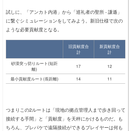
試しに、「アンカト内港」から「巡礼者の聖所 - 謙遜」
に繋ぐシミュレーションをしてみよう。新旧仕様で次の
ような必要貢献度となる。
旧貢献度合
新貢献度合
計
計
砂漠突っ切りルート(短距
17
12
離)
最小貢献度ルート(長距離)
14
11
つまりこの2ルートは「現地の拠点管理人まで歩き回って
接続する手間」と「貢献度」を天秤にかけるものだ。も
ちろん、プレパケで遠隔接続ができるプレイヤーは何も