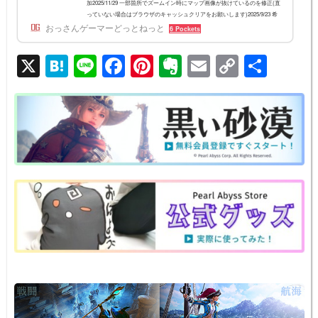
加2025/11/29 一部箇所でズームイン時にマップ画像が抜けているのを修正(直
っていない場合はブラウザのキャッシュクリアをお願いします)2025/9/23 希
おっさんゲーマーどっとねっと
望渡し場 - ハルマド島間を修正2025/8/25 大暗斑の拠点名を修正2025/8/21 エ
6 Pockets
ダニア地域を追加2025/5/29 朝の国の野生馬を追加(出典：スゥシィさん)202
5/5/21 各拠...
X
H
Li
F
Pi
E
E
C
共
at
n
a
nt
v
m
o
有
e
e
c
er
er
ail
p
n
e
e
n
y
a
b
st
ot
Li
o
e
n
o
k
k