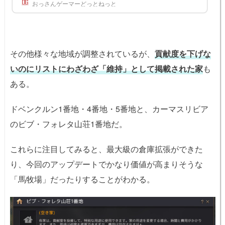
おっさんゲーマーどっとねっと
をグラナ倉庫などに入れて、グラナの労働者で作ると早い。ペリドットの馬
車材料形状の欠片 x4000緑青の塊 x15ソフトレザー x15藍色の青金石 x4堅固
なリングウッドの合板 x15一等級荷馬 x4ペリドットの馬車の部品ペリドット
馬車用の馬車部品は、...
その他様々な地域が調整されているが、
貢献度を下げな
いのにリストにわざわざ「維持」として掲載された家
も
ある。
ドベンクルン1番地・4番地・5番地と、カーマスリビア
のビブ・フォレタ山荘1番地だ。
これらに注目してみると、最大級の倉庫拡張ができた
り、今回のアップデートでかなり価値が高まりそうな
「馬牧場」だったりすることがわかる。