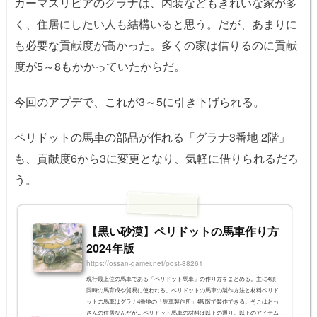
カーマスリビアのグラナは、内装などもきれいな家が多
く、住居にしたい人も結構いると思う。だが、あまりに
も必要な貢献度が高かった。多くの家は借りるのに貢献
度が5～8もかかっていたからだ。
今回のアプデで、これが3～5に引き下げられる。
ペリドットの馬車の部品が作れる「グラナ3番地 2階」
も、貢献度6から3に変更となり、気軽に借りられるだろ
う。
【黒い砂漠】ペリドットの馬車作り方
2024年版
https://ossan-gamer.net/post-88261
現行最上位の馬車である「ペリドット馬車」の作り方をまとめる。主に4頭
同時の馬育成や貿易に使われる。ペリドットの馬車の製作方法と材料ペリド
ットの馬車はグラナ4番地の「馬車製作所」4段階で製作できる。そこはおっ
さんの住居なんだが…ペリドット馬車の材料は以下の通り。以下のアイテム