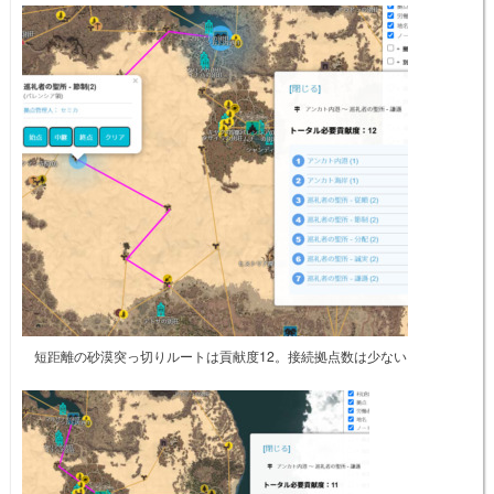
短距離の砂漠突っ切りルートは貢献度12。接続拠点数は少ない