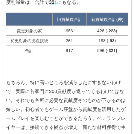
度削減量は、合計で
321
にもなる。
旧貢献度合計
新貢献度合計
(差)
変更対象の家
656
428 (
-228
)
変更対象の拠点接続
261
168 (
-93
)
合計
917
596
(-321)
もちろん、特に高いところを減らしたにすぎないわけ
で、実際に各家門に300貢献度が返ってくるわけではな
い。それでも各所に必要な貢献度そのものが下がるのは
嬉しい。初心者でもゲーム序盤から貢献度を活用したゲ
ームプレイを楽しむことができるだろう。ベテランプレ
イヤーは、接続できる拠点が増え、新たな材料獲得で生