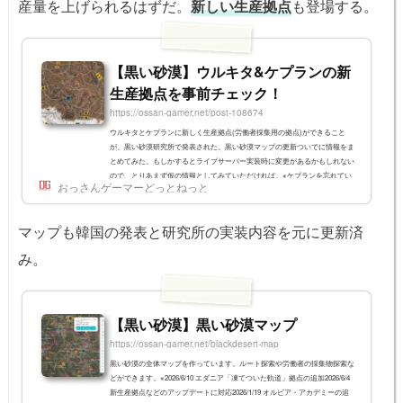
産量を上げられるはずだ。
新しい生産拠点
も登場する。
【黒い砂漠】ウルキタ&ケプランの新
生産拠点を事前チェック！
https://ossan-gamer.net/post-108674
ウルキタとケプランに新しく生産拠点(労働者採集用の拠点)ができること
が、黒い砂漠研究所で発表された。黒い砂漠マップの更新ついでに情報をま
とめてみた。もしかするとライブサーバー実装時に変更があるかもしれない
ので、とりあえず仮の情報としてみていただければ。※ケプランを忘れてい
おっさんゲーマーどっとねっと
たので追加ウルキタの新生産拠点一覧上図の通り、ウルキタ地域全域に労働
者用の生産拠点が追加される。必要貢献度は全体的に低めとなっている。生
産拠点生産品目必要貢献度ネルダ平野：伐採アカシアの木原木/樹液、修道
マップも韓国の発表と研究所の実装内容を元に更新済
士の枝2アテシュサラ：採鉱...
み。
【黒い砂漠】黒い砂漠マップ
https://ossan-gamer.net/blackdesert-map
黒い砂漠の全体マップを作っています。ルート探索や労働者の採集物探索な
どができます。※2026/6/10 エダニア「凍てついた軌道」拠点の追加2026/6/4
新生産拠点などのアップデートに対応2026/1/19 オルビア・アカデミーの追