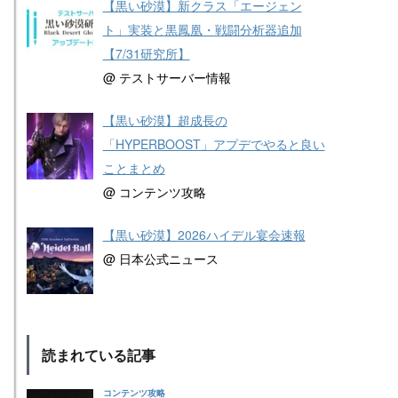
【黒い砂漠】新クラス「エージェン
ト」実装と黒鳳凰・戦闘分析器追加
【7/31研究所】
@ テストサーバー情報
【黒い砂漠】超成長の
「HYPERBOOST」アプデでやると良い
ことまとめ
@ コンテンツ攻略
【黒い砂漠】2026ハイデル宴会速報
@ 日本公式ニュース
読まれている記事