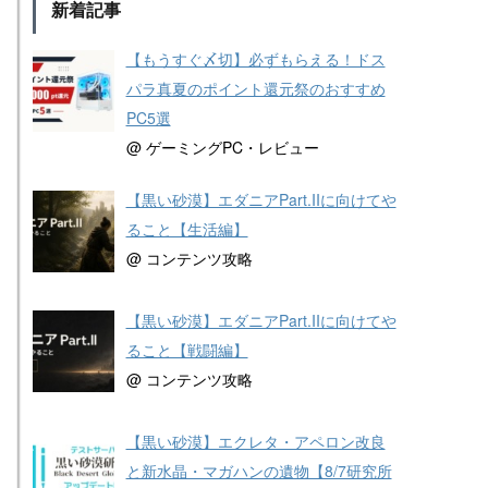
新着記事
【もうすぐ〆切】必ずもらえる！ドス
パラ真夏のポイント還元祭のおすすめ
PC5選
@ ゲーミングPC・レビュー
【黒い砂漠】エダニアPart.IIに向けてや
ること【生活編】
@ コンテンツ攻略
【黒い砂漠】エダニアPart.IIに向けてや
ること【戦闘編】
@ コンテンツ攻略
【黒い砂漠】エクレタ・アペロン改良
と新水晶・マガハンの遺物【8/7研究所