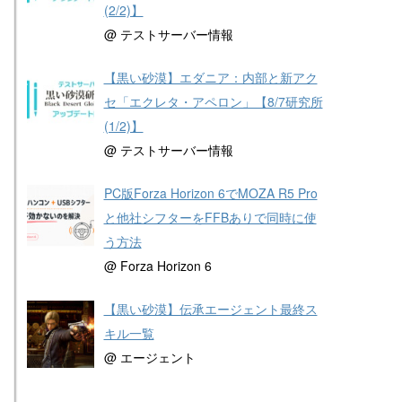
(2/2)】
@ テストサーバー情報
【黒い砂漠】エダニア：内部と新アク
セ「エクレタ・アペロン」【8/7研究所
(1/2)】
@ テストサーバー情報
PC版Forza Horizon 6でMOZA R5 Pro
と他社シフターをFFBありで同時に使
う方法
@ Forza Horizon 6
【黒い砂漠】伝承エージェント最終ス
キル一覧
@ エージェント