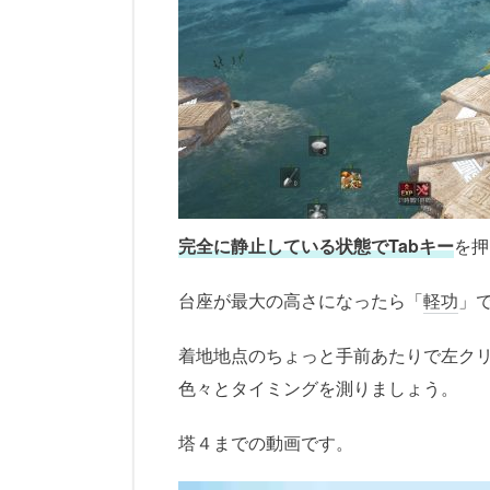
完全に静止している状態でTabキー
を押
台座が最大の高さになったら「
軽功
」で
着地地点のちょっと手前あたりで左ク
色々とタイミングを測りましょう。
塔４までの動画です。