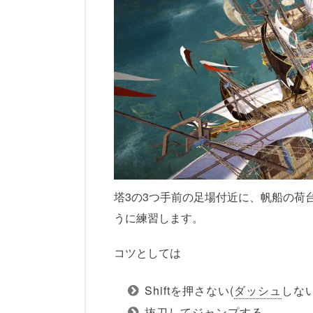
塔3の3つ手前の足場付近に、帆船の荷
うに練習します。
コツとしては
Shiftを押さない(
ダッシュ
しない
抜刀してジャンプする