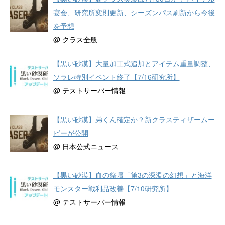
宴会、研究所変則更新、シーズンパス刷新から今後
を予想
@ クラス全般
【黒い砂漠】大量加工式追加とアイテム重量調整、
ソラレ特別イベント終了【7/16研究所】
@ テストサーバー情報
【黒い砂漠】弟くん確定か？新クラスティザームー
ビーが公開
@ 日本公式ニュース
【黒い砂漠】血の祭壇「第3の深淵の幻想」と海洋
モンスター戦利品改善【7/10研究所】
@ テストサーバー情報