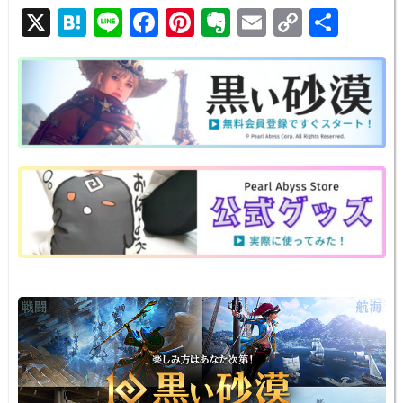
X
H
Li
F
Pi
E
E
C
共
at
n
a
nt
v
m
o
有
e
e
c
er
er
ail
p
n
e
e
n
y
a
b
st
ot
Li
o
e
n
o
k
k