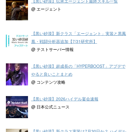
【黒い砂漠】伝承エージェント最終スキル一覧
@ エージェント
【黒い砂漠】新クラス「エージェント」実装と黒鳳
凰・戦闘分析器追加【7/31研究所】
@ テストサーバー情報
【黒い砂漠】超成長の「HYPERBOOST」アプデで
やると良いことまとめ
@ コンテンツ攻略
【黒い砂漠】2026ハイデル宴会速報
@ 日本公式ニュース
【黒い砂漠】新クラス実装は7月30日か？ ハイデル